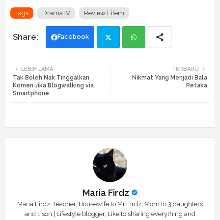
Tags
DramaTV
Review Filem
Facebook
Twi
Wh
LEBIH LAMA
TERBARU
Tak Boleh Nak Tinggalkan
Nikmat Yang Menjadi Bala
tte
ats
Komen Jika Blogwalking via
Petaka
Smartphone
r
app
Maria Firdz
Maria Firdz: Teacher, Housewife to Mr.Firdz, Mom to 3 daughters
and 1 son | Lifestyle blogger, Like to sharing everything and