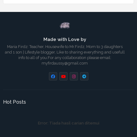
Made with Love by
Maria Firdz: Teacher, Housewife to Mr.Firdz, Mom to 3 daughters
and 1 son | Lifestyle blogger, Like to sharing everything and usefull
info to all of you.For any collaboration please email:
myfirdaussy@gmail.com
Hot Posts
Error:
Tiada hasil carian ditemui