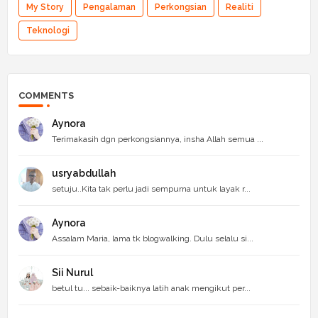
My Story
Pengalaman
Perkongsian
Realiti
Teknologi
COMMENTS
Aynora
Terimakasih dgn perkongsiannya, insha Allah semua ...
usryabdullah
setuju..Kita tak perlu jadi sempurna untuk layak r...
Aynora
Assalam Maria, lama tk blogwalking. Dulu selalu si...
Sii Nurul
betul tu... sebaik-baiknya latih anak mengikut per...