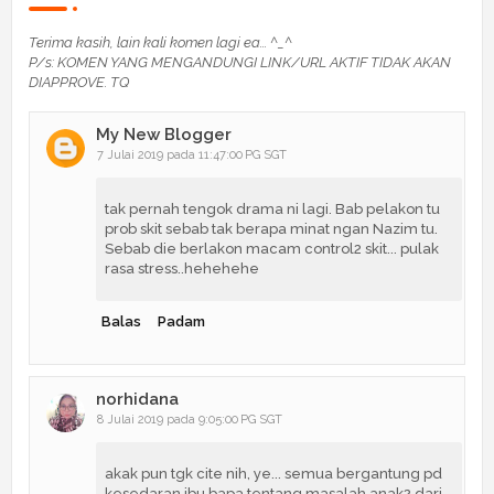
Terima kasih, lain kali komen lagi ea... ^_^
P/s: KOMEN YANG MENGANDUNGI LINK/URL AKTIF TIDAK AKAN
DIAPPROVE. TQ
My New Blogger
7 Julai 2019 pada 11:47:00 PG SGT
tak pernah tengok drama ni lagi. Bab pelakon tu
prob skit sebab tak berapa minat ngan Nazim tu.
Sebab die berlakon macam control2 skit... pulak
rasa stress..hehehehe
Balas
Padam
norhidana
8 Julai 2019 pada 9:05:00 PG SGT
akak pun tgk cite nih, ye... semua bergantung pd
kesedaran ibu bapa tentang masalah anak2 dari