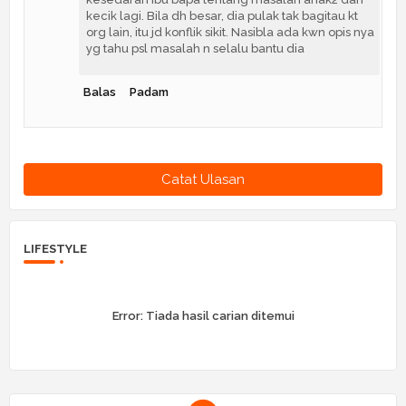
kecik lagi. Bila dh besar, dia pulak tak bagitau kt
org lain, itu jd konflik sikit. Nasibla ada kwn opis nya
yg tahu psl masalah n selalu bantu dia
Balas
Padam
Catat Ulasan
LIFESTYLE
Error:
Tiada hasil carian ditemui