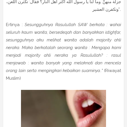
جزلة منهنَّ: وما لنا يا رسول الله أكثر أهل النار؟ فقال: تكثرن اللعن،
وتكفرن العشير"..
Ertinya :
Sesungguhnya Rasulullah SAW berkata : wahai
seluruh kaum wanita, bersedeqah dan banyakkan istighfar,
sesungguhnya aku melihat wanita adalah majority ahli
neraka. Maka berkatalah seorang wanita : Mengapa kami
menjadi majority ahli neraka ya Rasulullah? : rasul
menjawab : wanita banyak yang melaknati dan mencela
orang lain serta mengingkari kebaikan suaminya.."
(Riwayat
Muslim)