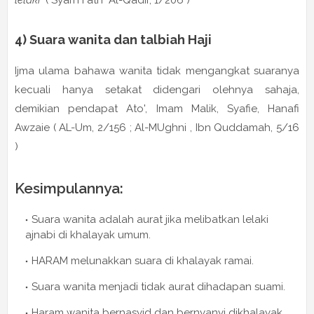
lelaki"
( Syarh Fath Al-Qadir, 1/206 )
4) Suara wanita dan talbiah Haji
Ijma ulama bahawa wanita tidak mengangkat suaranya
kecuali hanya setakat didengari olehnya sahaja,
demikian pendapat Ato', Imam Malik, Syafie, Hanafi
Awzaie ( AL-Um, 2/156 ; Al-MUghni , Ibn Quddamah, 5/16
)
Kesimpulannya:
Suara wanita adalah aurat jika melibatkan lelaki
ajnabi di khalayak umum.
HARAM melunakkan suara di khalayak ramai.
Suara wanita menjadi tidak aurat dihadapan suami.
Haram wanita bernasyid dan bernyanyi dikhalayak