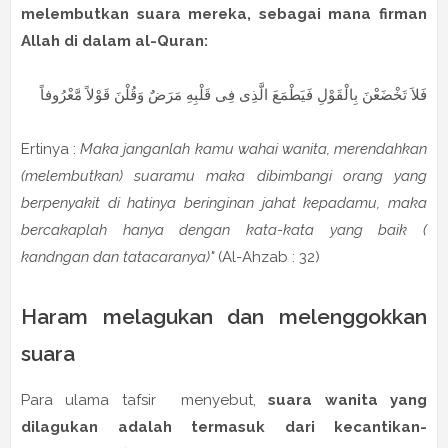
melembutkan suara mereka, sebagai mana firman
Allah di dalam al-Quran:
فَلاَ تَخْضَعْنَ بِالْقَوْلِ فَيَطْمَعَ الَّذِى فِى قَلْبِهِ مَرَضٌ وَقُلْنَ قَوْلاً مَّعْرُوفاً
Ertinya :
Maka janganlah kamu wahai wanita, merendahkan
(melembutkan) suaramu maka dibimbangi orang yang
berpenyakit di hatinya beringinan jahat kepadamu, maka
bercakaplah hanya dengan kata-kata yang baik (
kandngan dan tatacaranya)"
(Al-Ahzab : 32)
Haram melagukan dan melenggokkan
suara
Para ulama tafsir menyebut,
suara wanita yang
dilagukan adalah termasuk dari kecantikan-