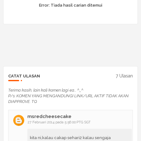
Error:
Tiada hasil carian ditemui
7 Ulasan
CATAT ULASAN
Terima kasih, lain kali komen lagi ea... ^_^
P/s: KOMEN YANG MENGANDUNGI LINK/URL AKTIF TIDAK AKAN
DIAPPROVE. TQ
msredcheesecake
27 Februari 2014 pada 5:56:00 PTG SGT
kita ni,kalau cakap sehari2 kalau sengaja