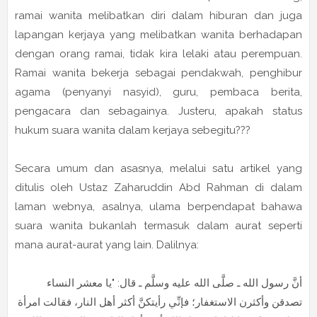
ramai wanita melibatkan diri dalam hiburan dan juga
lapangan kerjaya yang melibatkan wanita berhadapan
dengan orang ramai, tidak kira lelaki atau perempuan.
Ramai wanita bekerja sebagai pendakwah, penghibur
agama (penyanyi nasyid), guru, pembaca berita,
pengacara dan sebagainya. Justeru, apakah status
hukum suara wanita dalam kerjaya sebegitu???
Secara umum dan asasnya, melalui satu artikel yang
ditulis oleh Ustaz Zaharuddin Abd Rahman di dalam
laman webnya, asalnya, ulama berpendapat bahawa
suara wanita bukanlah termasuk dalam aurat seperti
mana aurat-aurat yang lain. Dalilnya:
أنَّ رسول الله ـ صلَّى الله عليه وسلَّم ـ قال: "يا معشر النساء
تصدقن وأكثرن الاستغفار؛ فإنِّي رأيتكنَّ أكثر أهل النار، فقالت امرأة