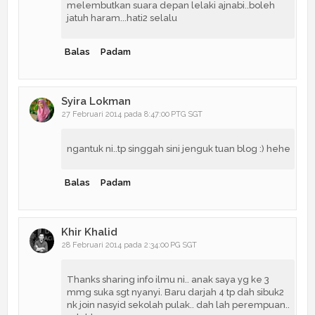
melembutkan suara depan lelaki ajnabi..boleh
jatuh haram...hati2 selalu
Balas
Padam
Syira Lokman
27 Februari 2014 pada 8:47:00 PTG SGT
ngantuk ni..tp singgah sini jenguk tuan blog :) hehe
Balas
Padam
Khir Khalid
28 Februari 2014 pada 2:34:00 PG SGT
Thanks sharing info ilmu ni.. anak saya yg ke 3
mmg suka sgt nyanyi. Baru darjah 4 tp dah sibuk2
nk join nasyid sekolah pulak.. dah lah perempuan..