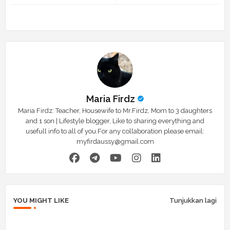
r
app
Maria Firdz
Maria Firdz: Teacher, Housewife to Mr.Firdz, Mom to 3 daughters
and 1 son | Lifestyle blogger, Like to sharing everything and
usefull info to all of you.For any collaboration please email:
myfirdaussy@gmail.com
YOU MIGHT LIKE
Tunjukkan lagi