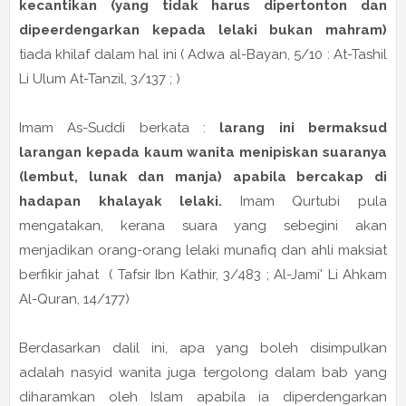
kecantikan (yang tidak harus dipertonton dan
dipeerdengarkan kepada lelaki bukan mahram)
tiada khilaf dalam hal ini ( Adwa al-Bayan, 5/10 : At-Tashil
Li Ulum At-Tanzil, 3/137 ; )
Imam As-Suddi berkata :
larang ini bermaksud
larangan kepada kaum wanita menipiskan suaranya
(lembut, lunak dan manja) apabila bercakap di
hadapan khalayak lelaki.
Imam Qurtubi pula
mengatakan, kerana suara yang sebegini akan
menjadikan orang-orang lelaki munafiq dan ahli maksiat
berfikir jahat ( Tafsir Ibn Kathir, 3/483 ; Al-Jami' Li Ahkam
Al-Quran, 14/177)
Berdasarkan dalil ini, apa yang boleh disimpulkan
adalah nasyid wanita juga tergolong dalam bab yang
diharamkan oleh Islam apabila ia diperdengarkan