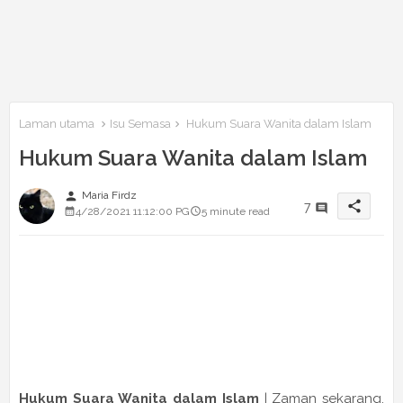
Laman utama
Isu Semasa
Hukum Suara Wanita dalam Islam
Hukum Suara Wanita dalam Islam
person
Maria Firdz
share
7
4/28/2021 11:12:00 PG
5 minute read
Hukum Suara Wanita dalam Islam
| Zaman sekarang,