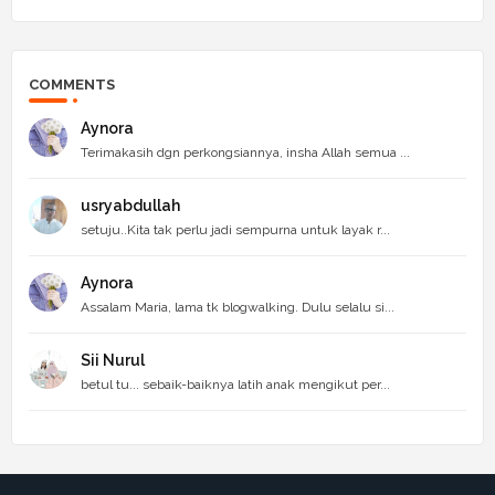
COMMENTS
Aynora
Terimakasih dgn perkongsiannya, insha Allah semua ...
usryabdullah
setuju..Kita tak perlu jadi sempurna untuk layak r...
Aynora
Assalam Maria, lama tk blogwalking. Dulu selalu si...
Sii Nurul
betul tu... sebaik-baiknya latih anak mengikut per...