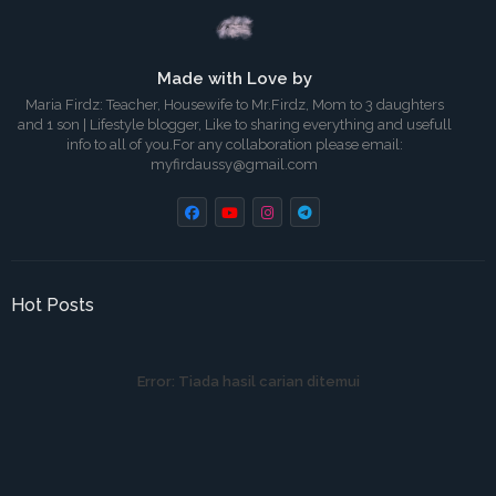
Made with Love by
Maria Firdz: Teacher, Housewife to Mr.Firdz, Mom to 3 daughters
and 1 son | Lifestyle blogger, Like to sharing everything and usefull
info to all of you.For any collaboration please email:
myfirdaussy@gmail.com
Hot Posts
Error:
Tiada hasil carian ditemui