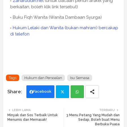
Zaharuddin.net
(untuk bacaan penuh artikel yang
berkaitan, boleh klik link tersebut)
Buku Fiqh Wanita (Wanita Dambaan Syurga)
Hukum Lelaki dan Wanita (bukan mahram) bercakap
di telefon
Tags
Hukum dan Persoalan
Isu Semasa
Facebook
Twi
Wh
LEBIH LAMA
TERBARU
Minyak dan Sos Terbaik Untuk
3 Menu Petang Yang Mudah dan
tte
ats
Menumis dan Memasak!
Sedap, Boleh buat Menu
Berbuka Puasa