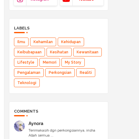
LABELS
Ilmu
Kehamilan
Kehidupan
Keibubapaan
Kesihatan
Kewanitaan
Lifestyle
Memori
My Story
Pengalaman
Perkongsian
Realiti
Teknologi
COMMENTS
Aynora
Terimakasih dgn perkongsiannya, insha
Allah semua ...