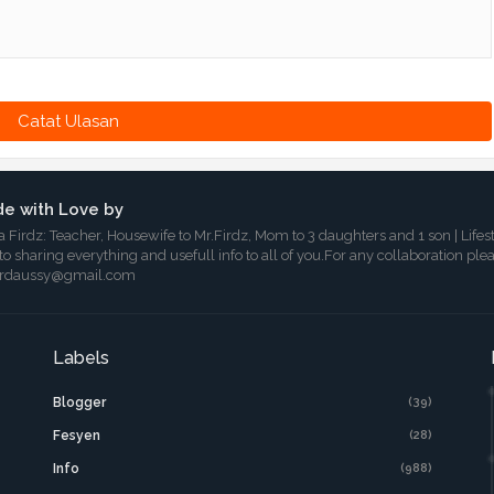
Catat Ulasan
e with Love by
a Firdz: Teacher, Housewife to Mr.Firdz, Mom to 3 daughters and 1 son | Lifes
 to sharing everything and usefull info to all of you.For any collaboration ple
irdaussy@gmail.com
Labels
Blogger
(39)
Fesyen
(28)
Info
(988)