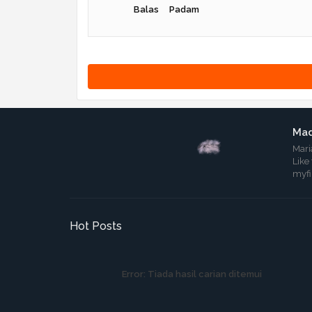
Balas
Padam
Mad
Mari
Like
myf
Hot Posts
Error:
Tiada hasil carian ditemui