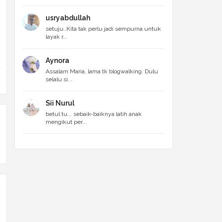
usryabdullah
setuju..Kita tak perlu jadi sempurna untuk
layak r...
Aynora
Assalam Maria, lama tk blogwalking. Dulu
selalu si...
Sii Nurul
betul tu... sebaik-baiknya latih anak
mengikut per...