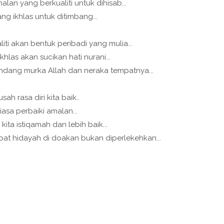
malan yang berkualiti untuk dihisab...
ng ikhlas untuk ditimbang...
ti akan bentuk peribadi yang mulia...
hlas akan sucikan hati nurani...
ndang murka Allah dan neraka tempatnya...
usah rasa diri kita baik..
iasa perbaiki amalan...
ita istiqamah dan lebih baik...
t hidayah di doakan bukan diperlekehkan...