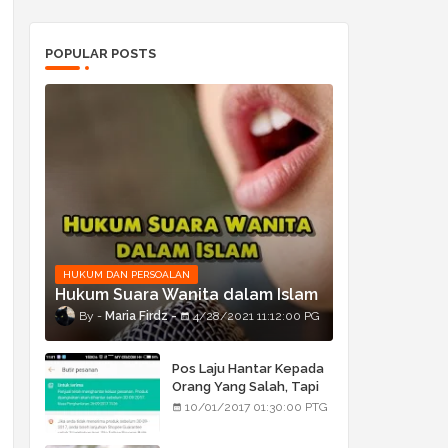
POPULAR POSTS
HUKUM DAN PERSOALAN
Hukum Suara Wanita dalam Islam
Maria Firdz
4/28/2021 11:12:00 PG
Pos Laju Hantar Kepada
Orang Yang Salah, Tapi
Orang Tu Pula Terima
10/01/2017 01:30:00 PTG
Bukan Barang Dia