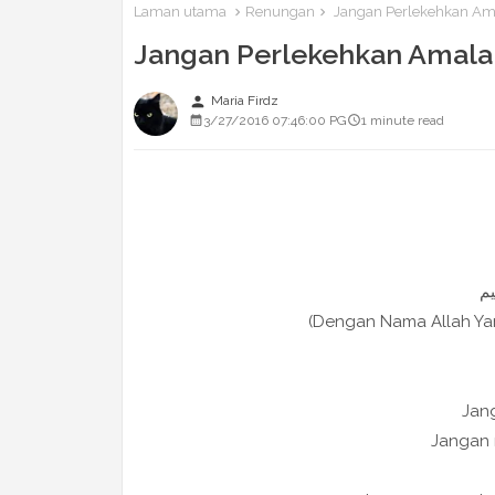
Laman utama
Renungan
Jangan Perlekehkan Ama
Jangan Perlekehkan Amalan
person
Maria Firdz
3/27/2016 07:46:00 PG
1 minute read
(Dengan Nama Allah Y
Jang
Jangan r