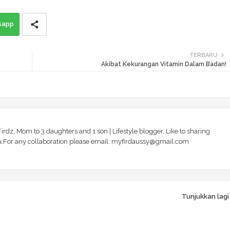
sapp
TERBARU
Akibat Kekurangan Vitamin Dalam Badan!
irdz, Mom to 3 daughters and 1 son | Lifestyle blogger, Like to sharing
 you.For any collaboration please email: myfirdaussy@gmail.com
Tunjukkan lagi