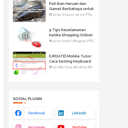
Pati Ikan Haruan dan
Gamat Berbahaya untuk
Luka Pembedahan???
9/30/2014 12:30:00 PTG
9 Tips Keselamatan
Ketika Shopping Online!
4/20/2020 08:54:00 PTG
[UPDATE] Mobile Tutor:
Cara Setting Keyboard
Arab/Jawi
10/08/2013 08:16:00 PG
SOCIAL PLUGIN
Facebook
Linkedin
Instagram
Youtube