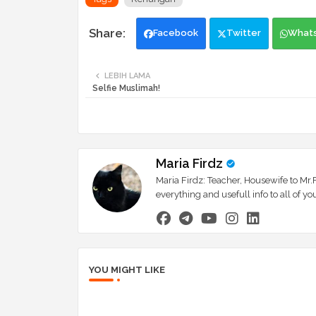
Facebook
Twitter
What
LEBIH LAMA
Selfie Muslimah!
Maria Firdz
Maria Firdz: Teacher, Housewife to Mr.F
everything and usefull info to all of
YOU MIGHT LIKE