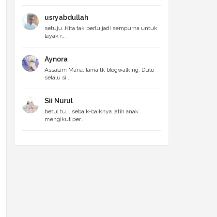
usryabdullah
setuju..Kita tak perlu jadi sempurna untuk
layak r...
Aynora
Assalam Maria, lama tk blogwalking. Dulu
selalu si...
Sii Nurul
betul tu... sebaik-baiknya latih anak
mengikut per...