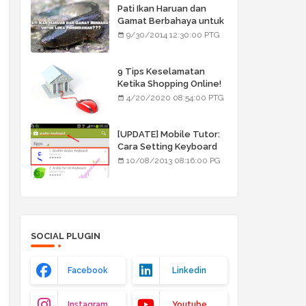
Pati Ikan Haruan dan
Gamat Berbahaya untuk
Luka Pembedahan???
9/30/2014 12:30:00 PTG
9 Tips Keselamatan
Ketika Shopping Online!
4/20/2020 08:54:00 PTG
[UPDATE] Mobile Tutor:
Cara Setting Keyboard
Arab/Jawi
10/08/2013 08:16:00 PG
SOCIAL PLUGIN
Facebook
Linkedin
Instagram
Youtube