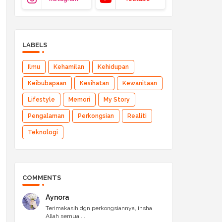
LABELS
Ilmu
Kehamilan
Kehidupan
Keibubapaan
Kesihatan
Kewanitaan
Lifestyle
Memori
My Story
Pengalaman
Perkongsian
Realiti
Teknologi
COMMENTS
Aynora
Terimakasih dgn perkongsiannya, insha
Allah semua ...