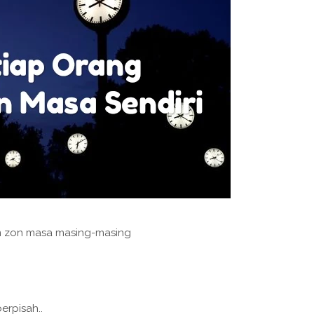
m zon masa masing-masing
erpisah..