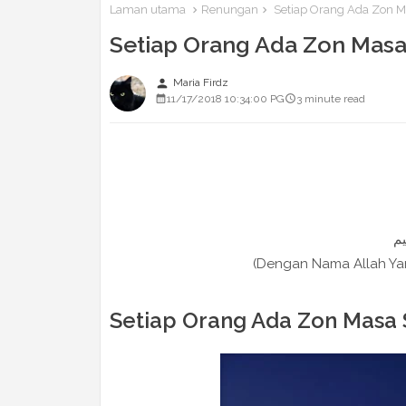
Laman utama
Renungan
Setiap Orang Ada Zon Ma
Setiap Orang Ada Zon Masa
person
Maria Firdz
11/17/2018 10:34:00 PG
3 minute read
(Dengan Nama Allah Y
Setiap Orang Ada Zon Masa 