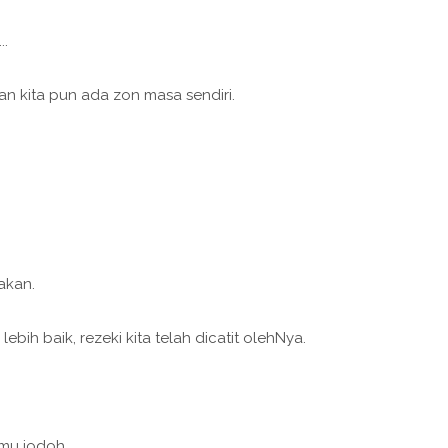
..
 kita pun ada zon masa sendiri.
akan.
h baik, rezeki kita telah dicatit olehNya.
emu jodoh.