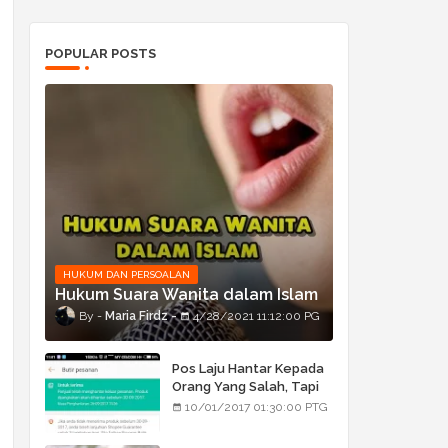
POPULAR POSTS
HUKUM DAN PERSOALAN
Hukum Suara Wanita dalam Islam
Maria Firdz
4/28/2021 11:12:00 PG
Pos Laju Hantar Kepada
Orang Yang Salah, Tapi
Orang Tu Pula Terima
10/01/2017 01:30:00 PTG
Bukan Barang Dia