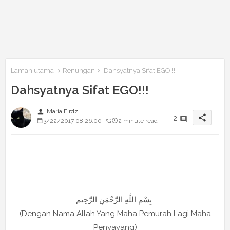
Laman utama
Renungan
Dahsyatnya Sifat EGO!!!
Dahsyatnya Sifat EGO!!!
person
Maria Firdz
share
2
3/22/2017 08:26:00 PG
2 minute read
بِسْمِ اللَّهِ الرَّحْمَنِ الرَّحِيم
(Dengan Nama Allah Yang Maha Pemurah Lagi Maha
Penyayang)