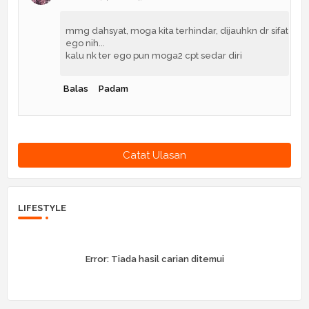
mmg dahsyat, moga kita terhindar, dijauhkn dr sifat
ego nih...
kalu nk ter ego pun moga2 cpt sedar diri
Balas
Padam
Catat Ulasan
LIFESTYLE
Error:
Tiada hasil carian ditemui