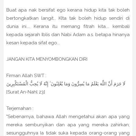
Buat apa nak bersifat ego kerana hidup kita tak boleh
bertongkatkan langit... KIta tak boleh hidup sendiri di
dunia ini.... Kerana itu memang fitrah kita.... kembali
kepada sejarah Iblis dan Nabi Adam a.s. betapa hinanya
kesan kepada sifat ego...
JANGAN KITA MENYOMBONGKAN DIRI
Firman Allah SWT :
لَا جَرَمَ أَنَّ اللَّهَ يَعْلَمُ مَا يُسِرُّونَ وَمَا يُعْلِنُونَ ۚ إِنَّهُ لَا يُحِبُّ الْمُسْتَكْبِرِينَ
[Surat An-Nahl 23]
Terjemahan :
"Sebenarnya, bahawa Allah mengetahui akan apa yang
mereka sembunyikan dan apa yang mereka zahirkan;
sesungguhnya Ia tidak suka kepada orang-orang yang