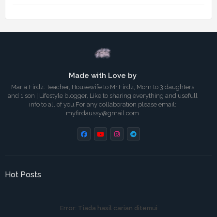
Made with Love by
Maria Firdz: Teacher, Housewife to Mr.Firdz, Mom to 3 daughters
and 1 son | Lifestyle blogger, Like to sharing everything and usefull
info to all of you.For any collaboration please email:
myfirdaussy@gmail.com
Hot Posts
Error:
Tiada hasil carian ditemui