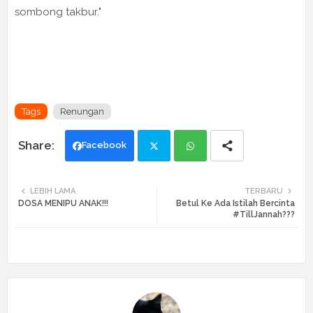
sombong takbur."
Tags
Renungan
Facebook
Twi
Wh
LEBIH LAMA
TERBARU
DOSA MENIPU ANAK!!!
Betul Ke Ada Istilah Bercinta
tte
ats
#TillJannah???
r
app