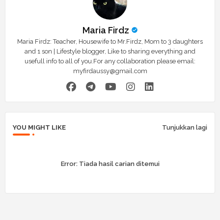
Maria Firdz
Maria Firdz: Teacher, Housewife to Mr.Firdz, Mom to 3 daughters
and 1 son | Lifestyle blogger, Like to sharing everything and
usefull info to all of you.For any collaboration please email:
myfirdaussy@gmail.com
YOU MIGHT LIKE
Tunjukkan lagi
Error:
Tiada hasil carian ditemui