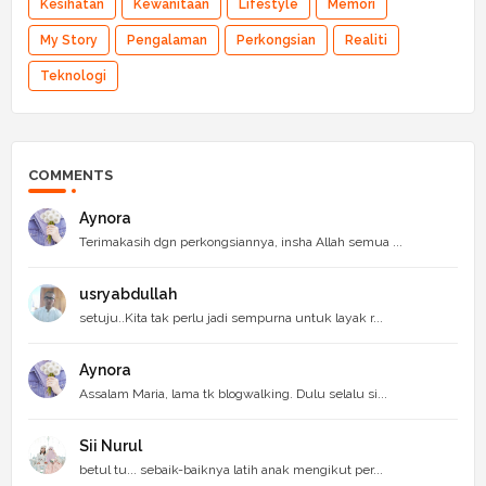
Kesihatan
Kewanitaan
Lifestyle
Memori
My Story
Pengalaman
Perkongsian
Realiti
Teknologi
COMMENTS
Aynora
Terimakasih dgn perkongsiannya, insha Allah semua ...
usryabdullah
setuju..Kita tak perlu jadi sempurna untuk layak r...
Aynora
Assalam Maria, lama tk blogwalking. Dulu selalu si...
Sii Nurul
betul tu... sebaik-baiknya latih anak mengikut per...