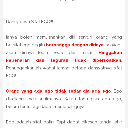
Dahsyatnya Sifat EGO!!!
Ianya boleh memusnahkan diri sendiri, orang yang
bersifat ego begitu
berbangga dengan dirinya
, seakan-
akan dirinya lebih hebat dari Tuhan.
Hinggakan
kebenaran dan teguran tidak dipersoalkan
.
Renungankanlah wahai teman betapa dahsyatnya sifat
EGO!
Orang yang ada ego tidak sedar dia ada ego
. Ego
diketahui melalui ilmunya, Kalau tahu pun ada ego,
belum tentu lagi dapat membuangnya.
Ego adalah sifat batin. Tapi dapat dikesan tanda lahir