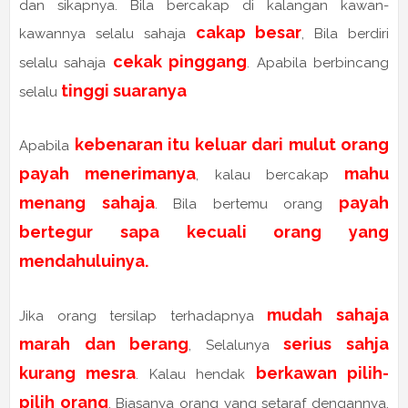
dan sikapnya. Bila bercakap di kalangan kawan-
cakap besar
kawannya selalu sahaja
, Bila berdiri
cekak pinggang
selalu sahaja
. Apabila berbincang
tinggi suaranya
selalu
kebenaran itu keluar dari mulut orang
Apabila
payah menerimanya
mahu
, kalau bercakap
menang sahaja
payah
. Bila bertemu orang
bertegur sapa kecuali orang yang
mendahuluinya.
mudah sahaja
Jika orang tersilap terhadapnya
marah dan berang
serius sahja
, Selalunya
kurang mesra
berkawan pilih-
. Kalau hendak
pilih orang
. Biasanya orang yang setaraf dengannya.