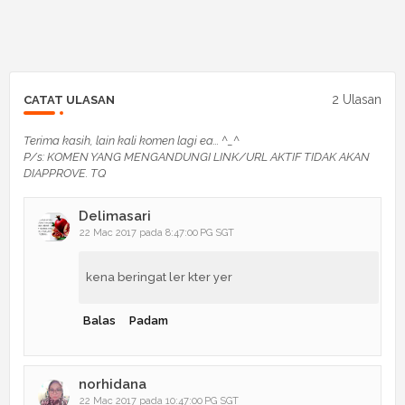
2 Ulasan
CATAT ULASAN
Terima kasih, lain kali komen lagi ea... ^_^
P/s: KOMEN YANG MENGANDUNGI LINK/URL AKTIF TIDAK AKAN
DIAPPROVE. TQ
Delimasari
22 Mac 2017 pada 8:47:00 PG SGT
kena beringat ler kter yer
Balas
Padam
norhidana
22 Mac 2017 pada 10:47:00 PG SGT