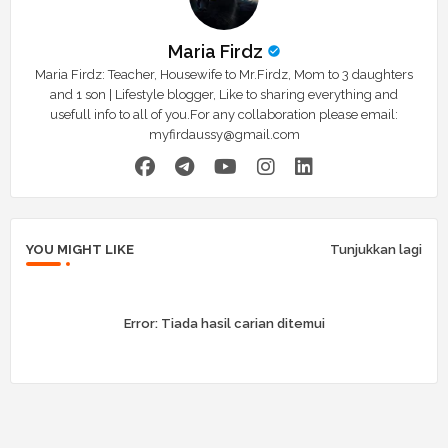
Maria Firdz
Maria Firdz: Teacher, Housewife to Mr.Firdz, Mom to 3 daughters
and 1 son | Lifestyle blogger, Like to sharing everything and
usefull info to all of you.For any collaboration please email:
myfirdaussy@gmail.com
YOU MIGHT LIKE
Tunjukkan lagi
Error:
Tiada hasil carian ditemui