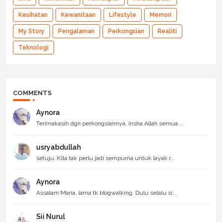
Kesihatan
Kewanitaan
Lifestyle
Memori
My Story
Pengalaman
Perkongsian
Realiti
Teknologi
COMMENTS
Aynora
Terimakasih dgn perkongsiannya, insha Allah semua ...
usryabdullah
setuju..Kita tak perlu jadi sempurna untuk layak r...
Aynora
Assalam Maria, lama tk blogwalking. Dulu selalu si...
Sii Nurul