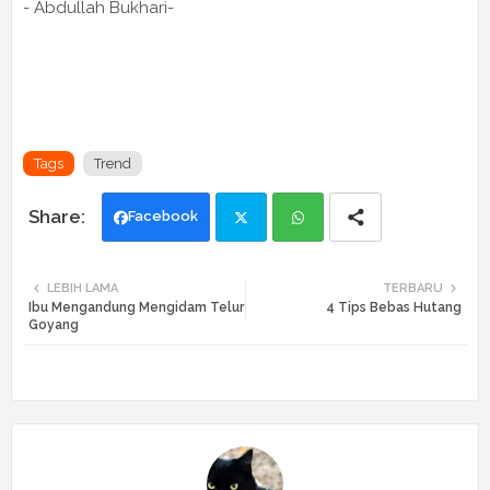
- Abdullah Bukhari-
Tags
Trend
Facebook
Twi
Wh
LEBIH LAMA
TERBARU
Ibu Mengandung Mengidam Telur
4 Tips Bebas Hutang
tte
ats
Goyang
r
app