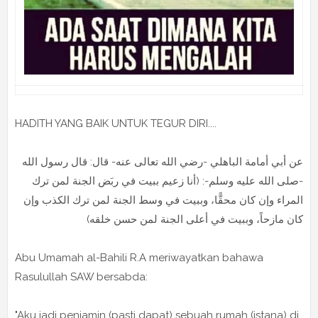
HADITH YANG BAIK UNTUK TEGUR DIRI....
عن أبي أمامة الباهلي -رضي الله تعالى عنه- قال: قال رسول الله
-صلى الله عليه وسلم-: (أنا زعيم ببيت في ربَض الجنة لمن ترك
المراء وإن كان محقًّا، وببيت في وسط الجنة لمن ترك الكذب وإن
كان مازحاً، وببيت في أعلى الجنة لمن حسن خلقه)
Abu Umamah al-Bahili R.A meriwayatkan bahawa
Rasulullah SAW bersabda:
"Aku jadi penjamin (pasti dapat) sebuah rumah (istana) di