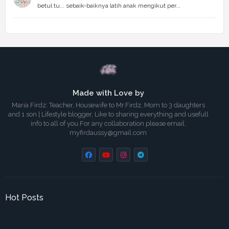
betul tu... sebaik-baiknya latih anak mengikut per...
Made with Love by
Maria Firdz: Teacher, Housewife to Mr.Firdz, Mom to 3 daughters
and 1 son | Lifestyle blogger, Like to sharing everything and usefull
info to all of you.For any collaboration please email:
myfirdaussy@gmail.com
Hot Posts