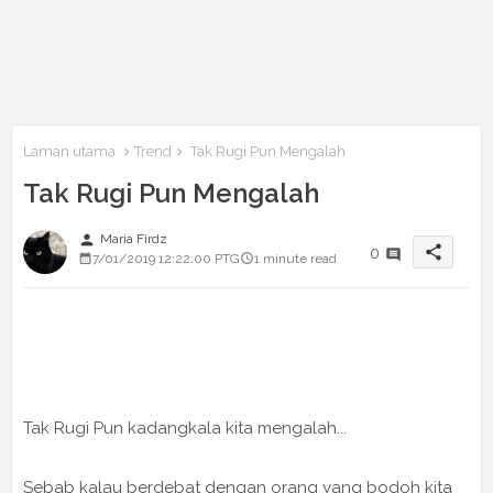
Laman utama
Trend
Tak Rugi Pun Mengalah
Tak Rugi Pun Mengalah
person
Maria Firdz
share
0
7/01/2019 12:22:00 PTG
1 minute read
Tak Rugi Pun kadangkala kita mengalah...
Sebab kalau berdebat dengan orang yang bodoh kita