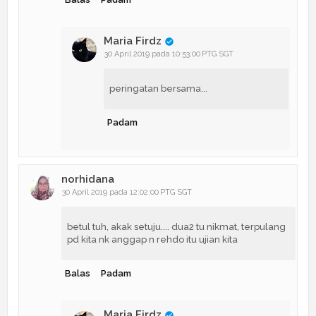
Maria Firdz
30 April 2019 pada 10:53:00 PTG SGT
peringatan bersama...
Padam
norhidana
30 April 2019 pada 12:02:00 PTG SGT
betul tuh, akak setuju.... dua2 tu nikmat, terpulang
pd kita nk anggap n rehdo itu ujian kita
Balas
Padam
Maria Firdz