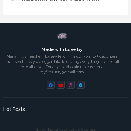
Made with Love by
Maria Firdz: Teacher, Housewife to Mr.Firdz, Mom to 3 daughters
and 1 son | Lifestyle blogger, Like to sharing everything and usefull
info to all of you.For any collaboration please email:
myfirdaussy@gmail.com
Hot Posts
Error:
Tiada hasil carian ditemui