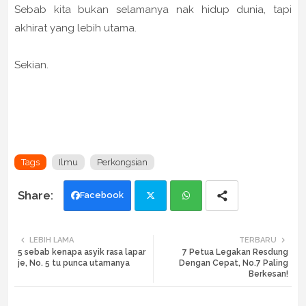
Sebab kita bukan selamanya nak hidup dunia, tapi
akhirat yang lebih utama.
Sekian.
Tags
Ilmu
Perkongsian
Facebook
Twi
Wh
LEBIH LAMA
TERBARU
5 sebab kenapa asyik rasa lapar
7 Petua Legakan Resdung
tte
ats
je, No. 5 tu punca utamanya
Dengan Cepat, No.7 Paling
Berkesan!
r
app