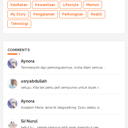
Kesihatan
Kewanitaan
Lifestyle
Memori
My Story
Pengalaman
Perkongsian
Realiti
Teknologi
COMMENTS
Aynora
Terimakasih dgn perkongsiannya, insha Allah semua ...
usryabdullah
setuju..Kita tak perlu jadi sempurna untuk layak r...
Aynora
Assalam Maria, lama tk blogwalking. Dulu selalu si...
Sii Nurul
betul tu... sebaik-baiknya latih anak mengikut per...