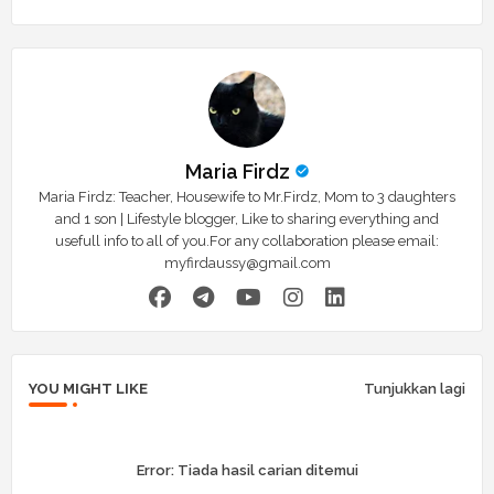
Maria Firdz
Maria Firdz: Teacher, Housewife to Mr.Firdz, Mom to 3 daughters
and 1 son | Lifestyle blogger, Like to sharing everything and
usefull info to all of you.For any collaboration please email:
myfirdaussy@gmail.com
YOU MIGHT LIKE
Tunjukkan lagi
Error:
Tiada hasil carian ditemui