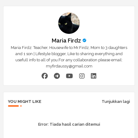
Maria Firdz
Maria Firdz: Teacher, Housewife to Mr.Firdz, Mom to 3 daughters
and 1 son | Lifestyle blogger, Like to sharing everything and
usefull info to all of you.For any collaboration please email:
myfirdaussy@gmail.com
YOU MIGHT LIKE
Tunjukkan lagi
Error:
Tiada hasil carian ditemui