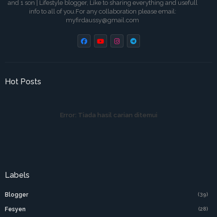
and 1 son | Lifestyle blogger, Like to sharing everything and usefull
info to all of you.For any collaboration please email:
myfirdaussy@gmail.com
Hot Posts
Error:
Tiada hasil carian ditemui
Labels
Blogger
(39)
Fesyen
(28)