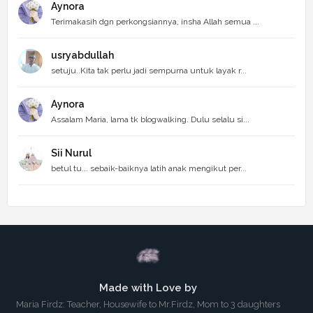
Aynora
Terimakasih dgn perkongsiannya, insha Allah semua ...
usryabdullah
setuju..Kita tak perlu jadi sempurna untuk layak r...
Aynora
Assalam Maria, lama tk blogwalking. Dulu selalu si...
Sii Nurul
betul tu... sebaik-baiknya latih anak mengikut per...
Made with Love by
Maria Firdz: Teacher, Housewife to Mr.Firdz, Mom to 3 daughters