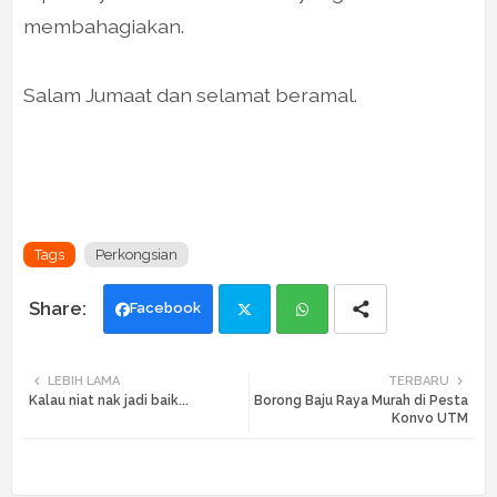
membahagiakan.
Salam Jumaat dan selamat beramal.
Tags
Perkongsian
Facebook
Twi
Wh
LEBIH LAMA
TERBARU
Kalau niat nak jadi baik...
Borong Baju Raya Murah di Pesta
tte
ats
Konvo UTM
r
app