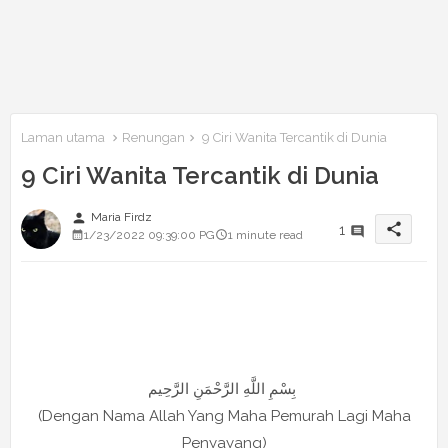
Laman utama
Renungan
9 Ciri Wanita Tercantik di Dunia
9 Ciri Wanita Tercantik di Dunia
person
Maria Firdz
share
1
1/23/2022 09:39:00 PG
1 minute read
بِسْمِ اللَّهِ الرَّحْمَنِ الرَّحِيم
(Dengan Nama Allah Yang Maha Pemurah Lagi Maha
Penyayang)