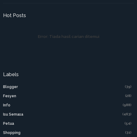
Hot Posts
Error:
Tiada hasil carian ditemui
Labels
Blogger
(39)
Fesyen
(28)
Info
(988)
Isu Semasa
(463)
Petua
(54)
Shopping
(31)