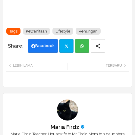
Tags
Kewanitaan
Lifestyle
Renungan
Facebook
Twi
Wh
LEBIH LAMA
TERBARU
tte
ats
r
app
Maria Firdz
Maria Firdz: Teacher, Housewife to Mr.Firdz, Mom to 3 daughters