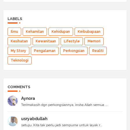
LABELS
Ilmu
Kehamilan
Kehidupan
Keibubapaan
Kesihatan
Kewanitaan
Lifestyle
Memori
My Story
Pengalaman
Perkongsian
Realiti
Teknologi
COMMENTS
Aynora
Terimakasih dgn perkongsiannya, insha Allah semua ...
usryabdullah
setuju..Kita tak perlu jadi sempurna untuk layak r...