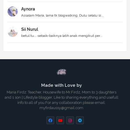
Aynora
Assalam Maria, lama tk blogwalking. Dulu selalu si...
Sii Nurul
betul tu... sebaik-baiknya latih anak mengikut per...
Made with Love by
Maria Firdz: Teacher, Housewife to Mr.Firdz, Mom to 3 daughters
and 1 son | Lifestyle blogger, Like to sharing everything and usefull
info to all of you.For any collaboration please email:
myfirdaussy@gmail.com