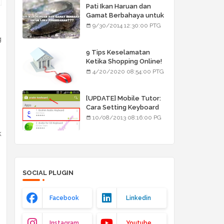
Pati Ikan Haruan dan
Gamat Berbahaya untuk
Luka Pembedahan???
9/30/2014 12:30:00 PTG
g
9 Tips Keselamatan
Ketika Shopping Online!
4/20/2020 08:54:00 PTG
[UPDATE] Mobile Tutor:
Cara Setting Keyboard
Arab/Jawi
10/08/2013 08:16:00 PG
k
SOCIAL PLUGIN
Facebook
Linkedin
Instagram
Youtube