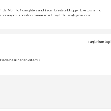
irdz, Mom to 3 daughters and 1 son | Lifestyle blogger, Like to sharing
 you.For any collaboration please email: myfirdaussy@gmail.com
Tunjukkan lagi
Tiada hasil carian ditemui