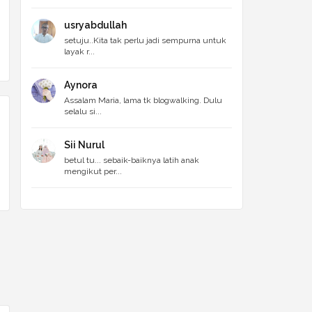
usryabdullah
setuju..Kita tak perlu jadi sempurna untuk
layak r...
Aynora
Assalam Maria, lama tk blogwalking. Dulu
selalu si...
Sii Nurul
betul tu... sebaik-baiknya latih anak
mengikut per...