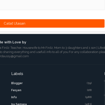
Catat Ulasan
e with Love by
a Firdz: Teacher, Housewife to Mr.Firdz, Mom to 3 daughters and 1 son | Lifes
 to sharing everything and usefull info to all of you.For any collaboration ple
irdaussy@gmail.com
Labels
Blogger
(39)
Fesyen
(28)
Info
(988)
Isu Semasa
(463)