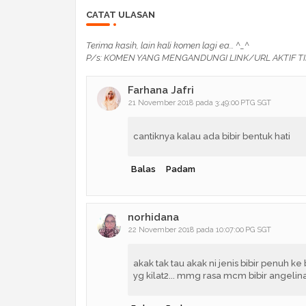
CATAT ULASAN
Terima kasih, lain kali komen lagi ea... ^_^
P/s: KOMEN YANG MENGANDUNGI LINK/URL AKTIF TI
Farhana Jafri
21 November 2018 pada 3:49:00 PTG SGT
cantiknya kalau ada bibir bentuk hati
Balas
Padam
norhidana
22 November 2018 pada 10:07:00 PG SGT
akak tak tau akak ni jenis bibir penuh ke
yg kilat2... mmg rasa mcm bibir angelina