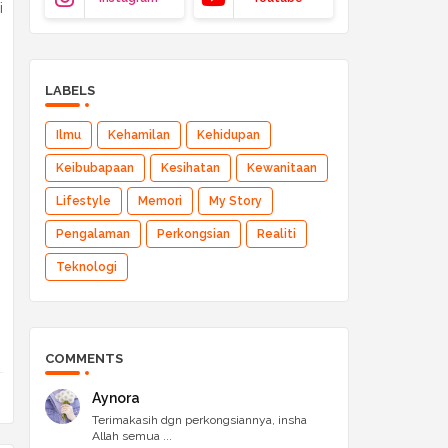
i
LABELS
Ilmu
Kehamilan
Kehidupan
Keibubapaan
Kesihatan
Kewanitaan
Lifestyle
Memori
My Story
Pengalaman
Perkongsian
Realiti
Teknologi
COMMENTS
Aynora
Terimakasih dgn perkongsiannya, insha
Allah semua ...