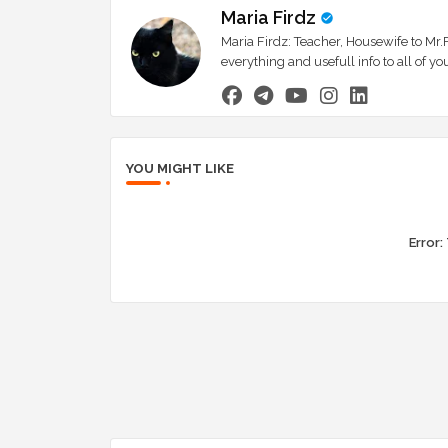
Maria Firdz
Maria Firdz: Teacher, Housewife to Mr.F
everything and usefull info to all of
YOU MIGHT LIKE
Error: