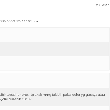
2 Ulasan
DAK AKAN DIAPPROVE. TQ
 bibir tebal hehehe... tp akak mmg tak blh pakai color yg glossy2 atau
 jolie terlebih cucuk