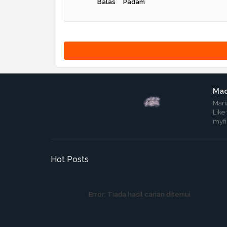
Balas
Padam
Mad
Mari
Like
myf
Hot Posts
Error:
Tiada hasil carian ditemui