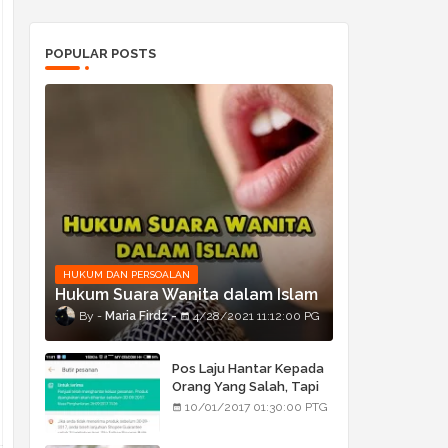
POPULAR POSTS
HUKUM DAN PERSOALAN
Hukum Suara Wanita dalam Islam
Maria Firdz
4/28/2021 11:12:00 PG
Pos Laju Hantar Kepada
Orang Yang Salah, Tapi
Orang Tu Pula Terima
10/01/2017 01:30:00 PTG
Bukan Barang Dia