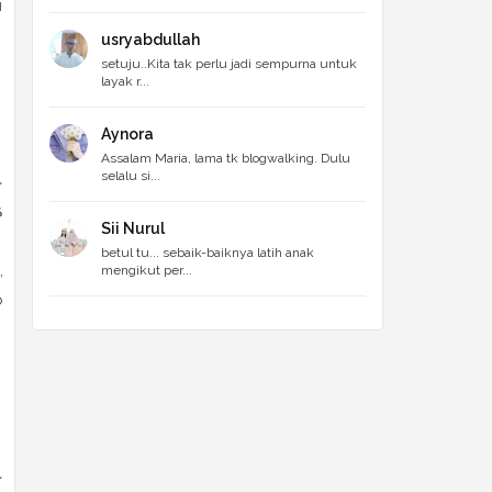
i
usryabdullah
setuju..Kita tak perlu jadi sempurna untuk
layak r...
Aynora
Assalam Maria, lama tk blogwalking. Dulu
selalu si...
ع
)
Sii Nurul
betul tu... sebaik-baiknya latih anak
,
mengikut per...
b
ع