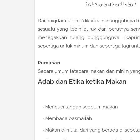
ثٌ لِنَفْسِه ( رواه الترمذى وابن حبان
Dari miqdam bin ma’dikariba sesungguhnya R
sesuatu yang lebih buruk dari perutnya s
menegakkan tulang punggungnya, jikapun
sepertiga untuk minum dan sepertiga lagi untu
Rumusan
Secara umum tatacara makan dan minim yang 
Adab dan Etika ketika Makan
Mencuci tangan sebelum makan
Membaca basmallah
Makan di mulai dari yang berada di sebel