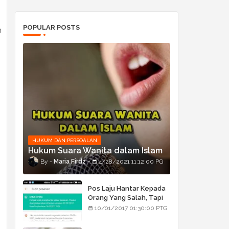
POPULAR POSTS
n
HUKUM DAN PERSOALAN
Hukum Suara Wanita dalam Islam
Maria Firdz
4/28/2021 11:12:00 PG
Pos Laju Hantar Kepada
Orang Yang Salah, Tapi
Orang Tu Pula Terima
10/01/2017 01:30:00 PTG
Bukan Barang Dia