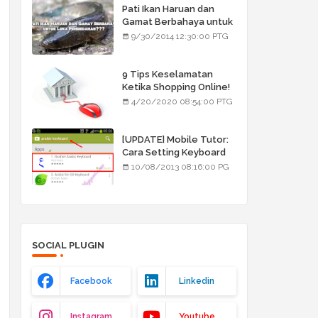
Pati Ikan Haruan dan
Gamat Berbahaya untuk
Luka Pembedahan???
9/30/2014 12:30:00 PTG
9 Tips Keselamatan
Ketika Shopping Online!
4/20/2020 08:54:00 PTG
[UPDATE] Mobile Tutor:
Cara Setting Keyboard
Arab/Jawi
10/08/2013 08:16:00 PG
SOCIAL PLUGIN
Facebook
Linkedin
Instagram
Youtube