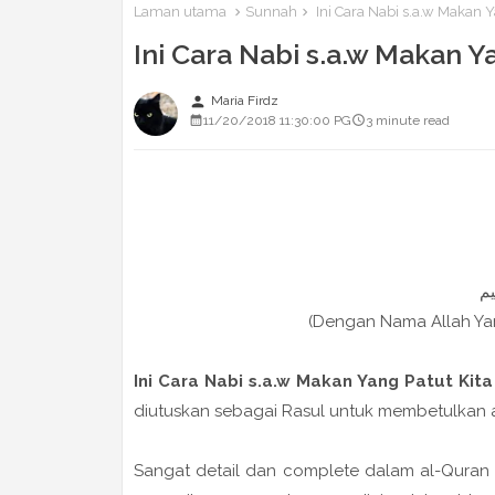
Laman utama
Sunnah
Ini Cara Nabi s.a.w Makan 
Ini Cara Nabi s.a.w Makan 
person
Maria Firdz
11/20/2018 11:30:00 PG
3 minute read
(Dengan Nama Allah Y
Ini Cara Nabi s.a.w Makan Yang Patut Kit
diutuskan sebagai Rasul untuk membetulkan a
Sangat detail dan complete dalam al-Quran 