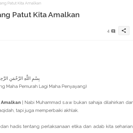
Yang Patut Kita Amalkan
Yang Patut Kita Amalkan
share
4
بِسْمِ اللَّهِ الرَّحْمَنِ الرَّحِيم
ang Maha Pemurah Lagi Maha Penyayang)
a Amalkan
| Nabi Muhammad s.a.w bukan sahaja dilahirkan da
qidah, tapi juga memperbaiki akhlak.
dan hadis tentang perlaksanaan etika dan adab kita seharian