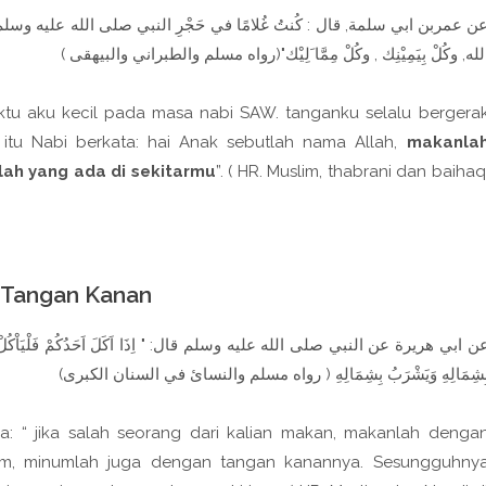
ن عمربن ابي سلمة, قال : كُنتُ غُلامًا في حَجْرِ النبي صلى الله عليه وسلم, وكانَتْ
الله, وكُلْ بِيَمِيْنِك , وكُلْ مِمَّا َلِيْك"(رواه مسلم والطبراني والبيهقى 
aktu aku kecil pada masa nabi SAW. tanganku selalu bergera
itu Nabi berkata: hai Anak sebutlah nama Allah,
makanla
ah yang ada di sekitarmu
”. ( HR. Muslim, thabrani dan baihaq
 Tangan Kanan
ن ابي هريرة عن النبي صلى الله عليه وسلم قال: " اِذَا اَكَلَ اَحَدُكُمْ فَلْيَاْكُلْ بِيَمِيْنِهِ 
بِشِمَالِهِ وَيَشْرَبُ بِشِمَالِهِ ( رواه مسلم والنسائ في السنان الكبرى
a: “ jika salah seorang dari kalian makan, makanlah denga
m, minumlah juga dengan tangan kanannya. Sesungguhny