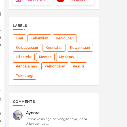
ع
)
LABELS
k
h
Ilmu
Kehamilan
Kehidupan
i
Keibubapaan
Kesihatan
Kewanitaan
Lifestyle
Memori
My Story
Pengalaman
Perkongsian
Realiti
Teknologi
ع
)
COMMENTS
Aynora
n
Terimakasih dgn perkongsiannya, insha
a
Allah semua ...