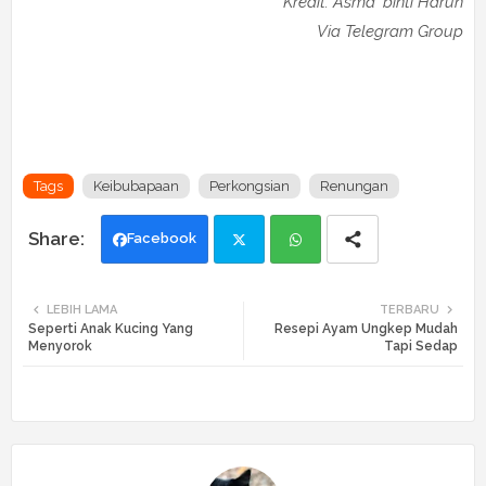
Kredit: Asma' binti Harun
Via Telegram Group
Tags
Keibubapaan
Perkongsian
Renungan
Facebook
Twi
Wh
LEBIH LAMA
TERBARU
Seperti Anak Kucing Yang
Resepi Ayam Ungkep Mudah
tte
ats
Menyorok
Tapi Sedap
r
app