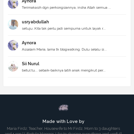
Aynora
Terimakasih dgn perkongsiannya, insha Allah semua ...
usryabdullah
setuju..Kita tak perlu jadi sempurna untuk layak r...
Aynora
Assalam Maria, lama tk blogwalking. Dulu selalu si...
Sii Nurul
betul tu... sebaik-baiknya latih anak mengikut per...
Made with Love by
Maria Firdz: Teacher, Housewife to Mr.Firdz, Mom to 3 daughters
and 1 son | Lifestyle blogger, Like to sharing everything and usefull