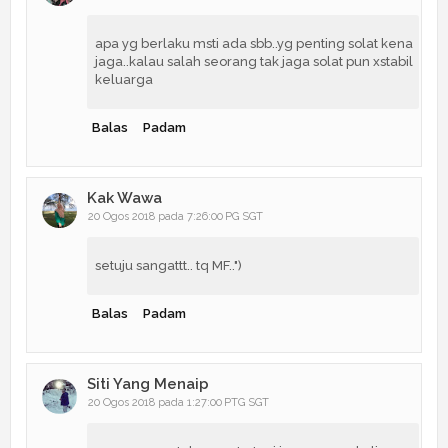
apa yg berlaku msti ada sbb..yg penting solat kena
jaga..kalau salah seorang tak jaga solat pun xstabil
keluarga
Balas
Padam
Kak Wawa
20 Ogos 2018 pada 7:26:00 PG SGT
setuju sangattt.. tq MF..")
Balas
Padam
Siti Yang Menaip
20 Ogos 2018 pada 1:27:00 PTG SGT