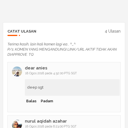
4 Ulasan
CATAT ULASAN
Terima kasih, lain kali komen lagi ea... ^_^
P/s: KOMEN YANG MENGANDUNGI LINK/URL AKTIF TIDAK AKAN
DIAPPROVE. TQ
dear anies
18 Ogos 2018 pada 4:52:00 PTG SGT
deep sgt
Balas
Padam
nurul aqidah azahar
18 Ogos 2018 pada 6:23:00 PTG SGT