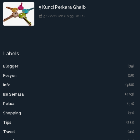
5 Kunci Perkara Ghaib
5/22/2026 06:55:00 PG
Labels
Blogger
(39)
Fesyen
(28)
Info
(988)
Isu Semasa
(463)
Petua
(54)
Shopping
(31)
Tips
(211)
Travel
(41)