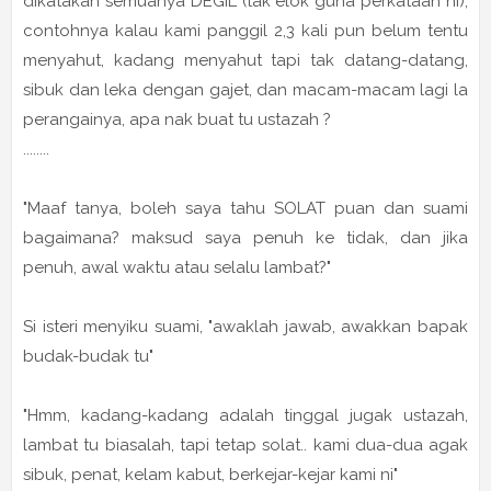
dikatakan semuanya DEGIL (tak elok guna perkataan ni),
contohnya kalau kami panggil 2,3 kali pun belum tentu
menyahut, kadang menyahut tapi tak datang-datang,
sibuk dan leka dengan gajet, dan macam-macam lagi la
perangainya, apa nak buat tu ustazah ?
........
"Maaf tanya, boleh saya tahu SOLAT puan dan suami
bagaimana? maksud saya penuh ke tidak, dan jika
penuh, awal waktu atau selalu lambat?"
Si isteri menyiku suami, "awaklah jawab, awakkan bapak
budak-budak tu"
"Hmm, kadang-kadang adalah tinggal jugak ustazah,
lambat tu biasalah, tapi tetap solat.. kami dua-dua agak
sibuk, penat, kelam kabut, berkejar-kejar kami ni"