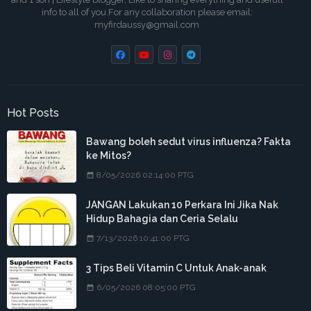
info to all of you.For any collaboration please email:
myfirdaussy@gmail.com
Hot Posts
Bawang boleh sedut virus influenza? Fakta
ke Mitos?
8/05/2026 02:14:00 PTG
JANGAN Lakukan 10 Perkara Ini Jika Nak
Hidup Bahagia dan Ceria Selalu
7/13/2026 10:41:00 PTG
3 Tips Beli Vitamin C Untuk Anak-anak
6/05/2026 08:05:00 PTG