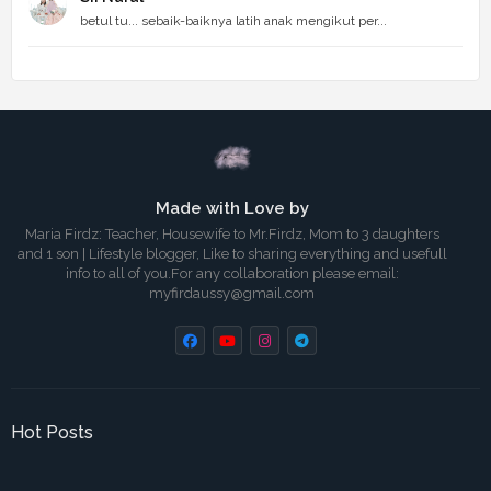
betul tu... sebaik-baiknya latih anak mengikut per...
Made with Love by
Maria Firdz: Teacher, Housewife to Mr.Firdz, Mom to 3 daughters
and 1 son | Lifestyle blogger, Like to sharing everything and usefull
info to all of you.For any collaboration please email:
myfirdaussy@gmail.com
Hot Posts