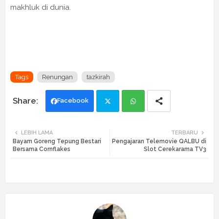
makhluk di dunia.
Tags
Renungan
tazkirah
Facebook
Twi
Wh
LEBIH LAMA
TERBARU
Bayam Goreng Tepung Bestari
Pengajaran Telemovie QALBU di
tte
ats
Bersama Cornflakes
Slot Cerekarama TV3
r
app