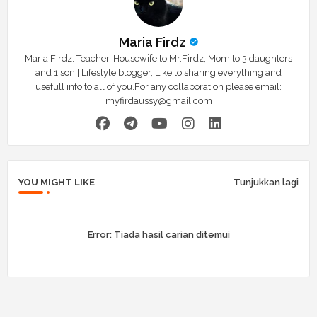
Maria Firdz
Maria Firdz: Teacher, Housewife to Mr.Firdz, Mom to 3 daughters
and 1 son | Lifestyle blogger, Like to sharing everything and
usefull info to all of you.For any collaboration please email:
myfirdaussy@gmail.com
YOU MIGHT LIKE
Tunjukkan lagi
Error:
Tiada hasil carian ditemui