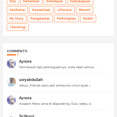
Ilmu
Kehamilan
Kehidupan
Keibubapaan
Kesihatan
Kewanitaan
Lifestyle
Memori
My Story
Pengalaman
Perkongsian
Realiti
Teknologi
COMMENTS
Aynora
Terimakasih dgn perkongsiannya, insha Allah semua ...
usryabdullah
setuju..Kita tak perlu jadi sempurna untuk layak r...
Aynora
Assalam Maria, lama tk blogwalking. Dulu selalu si...
Sii Nurul