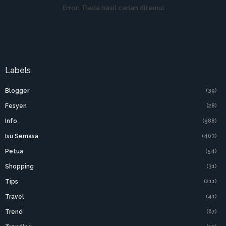
Error:
Tiada hasil carian ditemui
Labels
Blogger
(39)
Fesyen
(28)
Info
(988)
Isu Semasa
(463)
Petua
(54)
Shopping
(31)
Tips
(211)
Travel
(41)
Trend
(67)