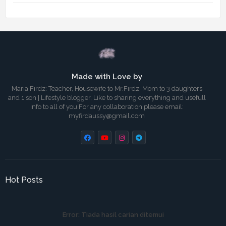
Made with Love by
Maria Firdz: Teacher, Housewife to Mr.Firdz, Mom to 3 daughters
and 1 son | Lifestyle blogger, Like to sharing everything and usefull
info to all of you.For any collaboration please email:
myfirdaussy@gmail.com
Hot Posts
Error:
Tiada hasil carian ditemui