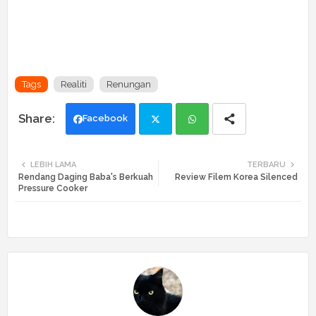
Tags
Realiti
Renungan
Facebook
Twi
Wh
LEBIH LAMA
TERBARU
Rendang Daging Baba's Berkuah
Review Filem Korea Silenced
tte
ats
Pressure Cooker
r
app