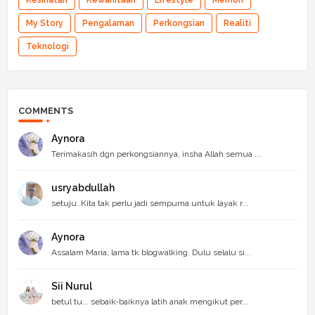
My Story
Pengalaman
Perkongsian
Realiti
Teknologi
COMMENTS
Aynora
Terimakasih dgn perkongsiannya, insha Allah semua ...
usryabdullah
setuju..Kita tak perlu jadi sempurna untuk layak r...
Aynora
Assalam Maria, lama tk blogwalking. Dulu selalu si...
Sii Nurul
betul tu... sebaik-baiknya latih anak mengikut per...