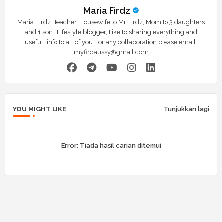
Maria Firdz
Maria Firdz: Teacher, Housewife to Mr.Firdz, Mom to 3 daughters
and 1 son | Lifestyle blogger, Like to sharing everything and
usefull info to all of you.For any collaboration please email:
myfirdaussy@gmail.com
YOU MIGHT LIKE
Tunjukkan lagi
Error:
Tiada hasil carian ditemui