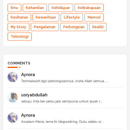
Ilmu
Kehamilan
Kehidupan
Keibubapaan
Kesihatan
Kewanitaan
Lifestyle
Memori
My Story
Pengalaman
Perkongsian
Realiti
Teknologi
COMMENTS
Aynora
Terimakasih dgn perkongsiannya, insha Allah semua ...
usryabdullah
setuju..Kita tak perlu jadi sempurna untuk layak r...
Aynora
Assalam Maria, lama tk blogwalking. Dulu selalu si...