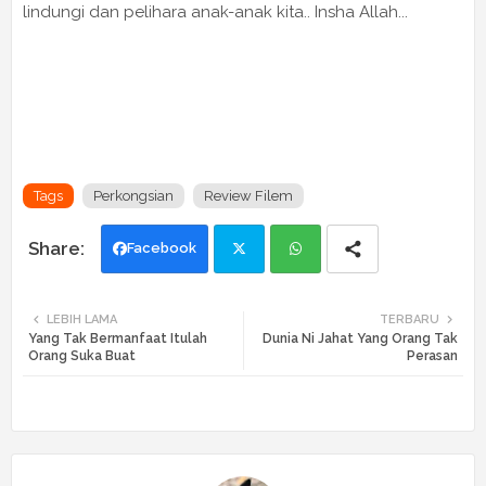
lindungi dan pelihara anak-anak kita.. Insha Allah...
Tags
Perkongsian
Review Filem
Facebook
Twi
Wh
LEBIH LAMA
TERBARU
Yang Tak Bermanfaat Itulah
Dunia Ni Jahat Yang Orang Tak
tte
ats
Orang Suka Buat
Perasan
r
app