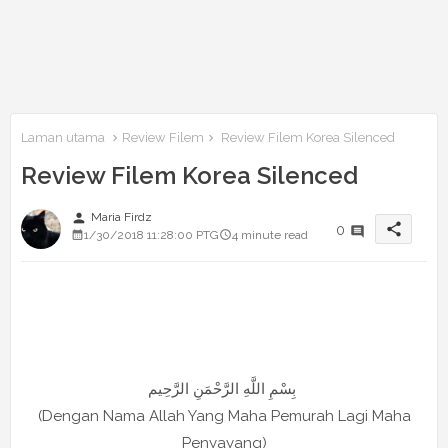
Laman utama
Review Filem
Review Filem Korea Silenced
Review Filem Korea Silenced
person
Maria Firdz
share
0
1/30/2018 11:28:00 PTG
4 minute read
بِسْمِ اللَّهِ الرَّحْمَنِ الرَّحِيم
(Dengan Nama Allah Yang Maha Pemurah Lagi Maha
Penyayang)