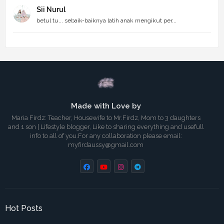
Sii Nurul
betul tu... sebaik-baiknya latih anak mengikut per...
Made with Love by
Maria Firdz: Teacher, Housewife to Mr.Firdz, Mom to 3 daughters
and 1 son | Lifestyle blogger, Like to sharing everything and usefull
info to all of you.For any collaboration please email:
myfirdaussy@gmail.com
Hot Posts