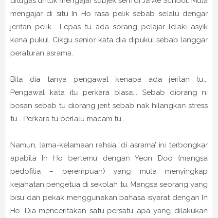
ditugas untuk mengajar subjek seni di Ja Ae School. Mula
mengajar di situ In Ho rasa pelik sebab selalu dengar
jeritan pelik... Lepas tu ada sorang pelajar lelaki asyik
kena pukul. Cikgu senior kata dia dipukul sebab langgar
peraturan asrama.
Bila dia tanya pengawal kenapa ada jeritan tu...
Pengawal kata itu perkara biasa... Sebab diorang ni
bosan sebab tu diorang jerit sebab nak hilangkan stress
tu... Perkara tu berlalu macam tu...
Namun, lama-kelamaan rahsia ‘di asrama’ ini terbongkar
apabila In Ho bertemu dengan Yeon Doo (mangsa
pedofilia – perempuan) yang mula menyingkap
kejahatan pengetua di sekolah tu. Mangsa seorang yang
bisu dan pekak menggunakan bahasa isyarat dengan In
Ho. Dia menceritakan satu persatu apa yang dilakukan