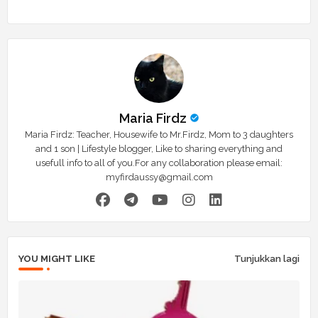
r
app
Maria Firdz
Maria Firdz: Teacher, Housewife to Mr.Firdz, Mom to 3 daughters
and 1 son | Lifestyle blogger, Like to sharing everything and
usefull info to all of you.For any collaboration please email:
myfirdaussy@gmail.com
YOU MIGHT LIKE
Tunjukkan lagi