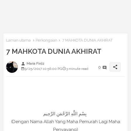
Laman utama
Perkongsian
7 MAHKOTA DUNIA AKHIRAT
7 MAHKOTA DUNIA AKHIRAT
person
Maria Firdz
share
0
9/25/2017 10:56:00 PG
3 minute read
بِسْمِ اللَّهِ الرَّحْمَنِ الرَّحِيم
(Dengan Nama Allah Yang Maha Pemurah Lagi Maha
Penyayang)