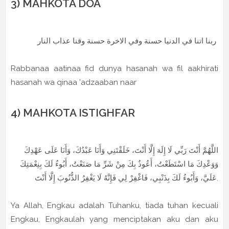
3) MAHKOTA DOA
ربنا اتنا في الدنيا حسنة وفي الاخرة حسنة وقنا عذاب النار
Rabbanaa aatinaa fid dunya hasanah wa fil aakhirati
hasanah wa qinaa 'adzaaban naar
4) MAHKOTA ISTIGHFAR
اللَّهُمَّ أَنْتَ رَبِّي لَا إِلَهَ إِلَّا أَنْتَ، خَلَقْتَنِي وَأَنَا عَبْدُكَ، وَأَنَا عَلَى عَهْدِكَ
وَوَعْدِكَ مَا اسْتَطَعْتُ، أَعُوذُ بِكَ مِنْ شَرِّ مَا صَنَعْتُ، أَبُوءُ لَكَ بِنِعْمَتِكَ
عَلَيَّ، وَأَبُوءُ لَكَ بِذَنْبِي، فَاغْفِرْ لِي فَإِنَّهُ لَا يَغْفِرُ الذُّنُوبَ إِلَّا أَنْتَ.
Ya Allah, Engkau adalah Tuhanku, tiada tuhan kecuali
Engkau, Engkaulah yang menciptakan aku dan aku