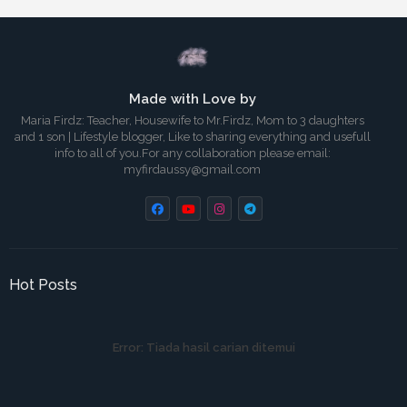
Made with Love by
Maria Firdz: Teacher, Housewife to Mr.Firdz, Mom to 3 daughters
and 1 son | Lifestyle blogger, Like to sharing everything and usefull
info to all of you.For any collaboration please email:
myfirdaussy@gmail.com
Hot Posts
Error:
Tiada hasil carian ditemui