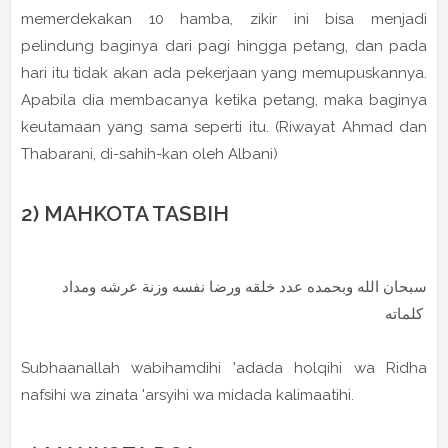
memerdekakan 10 hamba, zikir ini bisa menjadi
pelindung baginya dari pagi hingga petang, dan pada
hari itu tidak akan ada pekerjaan yang memupuskannya.
Apabila dia membacanya ketika petang, maka baginya
keutamaan yang sama seperti itu. (Riwayat Ahmad dan
Thabarani, di-sahih-kan oleh Albani)
2) MAHKOTA TASBIH
سبحان الله وبحمده عدد خلقه ورضا نفسه وزنة عرشه ومداد
كلماته
Subhaanallah wabihamdihi 'adada holqihi wa Ridha
nafsihi wa zinata 'arsyihi wa midada kalimaatihi.