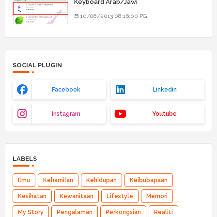
Keyboard Arab/Jawi
10/08/2013 08:16:00 PG
SOCIAL PLUGIN
Facebook
Linkedin
Instagram
Youtube
LABELS
Ilmu
Kehamilan
Kehidupan
Keibubapaan
Kesihatan
Kewanitaan
Lifestyle
Memori
My Story
Pengalaman
Perkongsian
Realiti