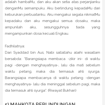
adalah hambaMu, dan aku akan setia atas perjanjianku
denganMu semampuku. Aku berlindung kepadaMu dari
keburukan perbuatanku. Aku mengakui segala nikmatMu
kepadaku dan aku mengakui semua dosaku, maka
ampunilah aku, sesungguhnya tiada yang
mengampunkan dosa kecuali Engkau.
Fadhilatnya:
Dari Syaddad bin Aus, Nabi sallallahu alaihi wasallam
bersabda: “Barangsiapa membaca -zikir ini- di waktu
pagi -dengan menghayatinya-, lalu dia mati sebelum
waktu petang, maka dia termasuk ahli syurga.
Barangsiapa membacanya di waktu petang -dengan
menghayatinya- lalu dia meninggal sebelum pagi, maka
dia termasuk ahli syurga”. (Riwayat Bukhari)
5) MAHKOTA PERLINDUNGAN