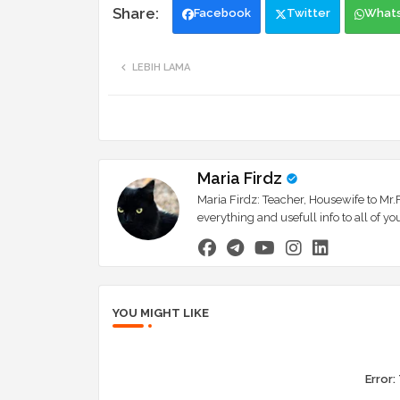
Facebook
Twitter
What
LEBIH LAMA
Maria Firdz
Maria Firdz: Teacher, Housewife to Mr.F
everything and usefull info to all of
YOU MIGHT LIKE
Error: