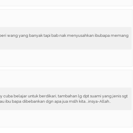
u beri wang yang banyak tapi bab nak menyusahkan ibubapa memang
 sy cuba belajar untuk berdikari, tambahan lg dpt suami yang jenis sgt
k mau ibu bapa dibebankan dgn apa jua mslh kita...insya-Allah..