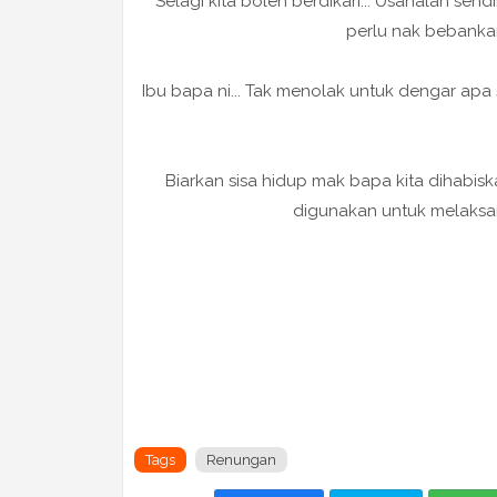
Selagi kita boleh berdikari... Usahalah sendi
perlu nak bebanka
Ibu bapa ni... Tak menolak untuk dengar apa s
Biarkan sisa hidup mak bapa kita dihab
digunakan untuk melaksa
Tags
Renungan