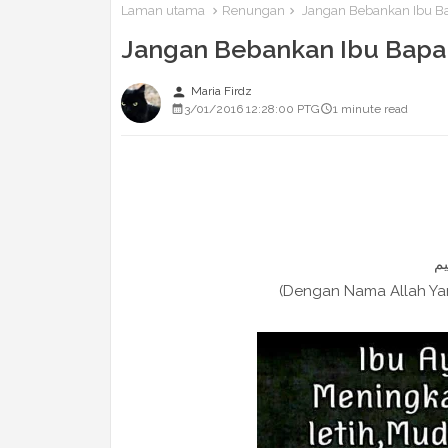
Laman utama
Renungan
Jangan Bebankan Ibu Ba
Jangan Bebankan Ibu Bapa 
person
Maria Firdz
3/01/2016 12:28:00 PTG
1 minute read
(Dengan Nama Allah Y