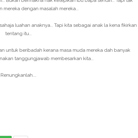
ri... Bukan bermakna nak ketepikan ibu bapa sendiri... Tapi tak
n mereka dengan masalah mereka...
ahaja luahan anaknya... Tapi kita sebagai anak la kena fikirkan
tentang itu...
iskan untuk beribadah kerana masa muda mereka dah banyak
nakan tanggungjawab membesarkan kita...
Renungkanlah....