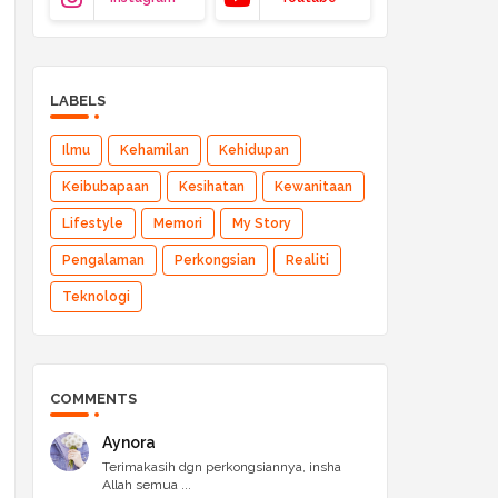
LABELS
Ilmu
Kehamilan
Kehidupan
Keibubapaan
Kesihatan
Kewanitaan
Lifestyle
Memori
My Story
Pengalaman
Perkongsian
Realiti
Teknologi
COMMENTS
Aynora
Terimakasih dgn perkongsiannya, insha
Allah semua ...