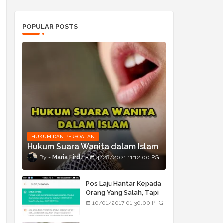
POPULAR POSTS
HUKUM DAN PERSOALAN
Hukum Suara Wanita dalam Islam
Maria Firdz
4/28/2021 11:12:00 PG
Pos Laju Hantar Kepada
Orang Yang Salah, Tapi
Orang Tu Pula Terima
10/01/2017 01:30:00 PTG
Bukan Barang Dia