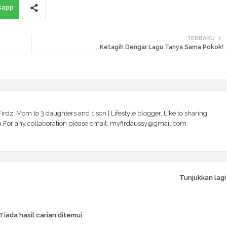
sapp
TERBARU
Ketagih Dengar Lagu Tanya Sama Pokok!
irdz, Mom to 3 daughters and 1 son | Lifestyle blogger, Like to sharing
 you.For any collaboration please email: myfirdaussy@gmail.com
Tunjukkan lagi
Tiada hasil carian ditemui