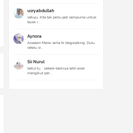
usryabdullah
setuju..Kita tak perlu jadi sempurna untuk
layak r...
Aynora
Assalam Maria, lama tk blogwalking. Dulu
selalu si...
Sii Nurul
betul tu... sebaik-baiknya latih anak
mengikut per...