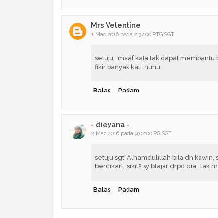
Mrs Velentine
1 Mac 2016 pada 2:37:00 PTG SGT
setuju...maaf kata tak dapat membant
fikir banyak kali..huhu..
Balas
Padam
- dieyana -
2 Mac 2016 pada 9:02:00 PG SGT
setuju sgt! Alhamdulillah bila dh kawin,
berdikari...sikit2 sy blajar drpd dia...ta
Balas
Padam