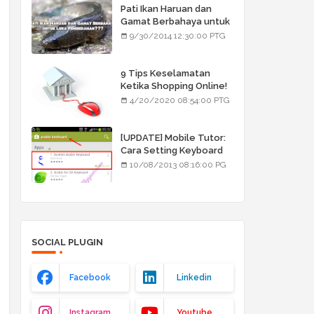
Pati Ikan Haruan dan
Gamat Berbahaya untuk
Luka Pembedahan???
9/30/2014 12:30:00 PTG
9 Tips Keselamatan
Ketika Shopping Online!
4/20/2020 08:54:00 PTG
[UPDATE] Mobile Tutor:
Cara Setting Keyboard
Arab/Jawi
10/08/2013 08:16:00 PG
SOCIAL PLUGIN
Facebook
Linkedin
Instagram
Youtube