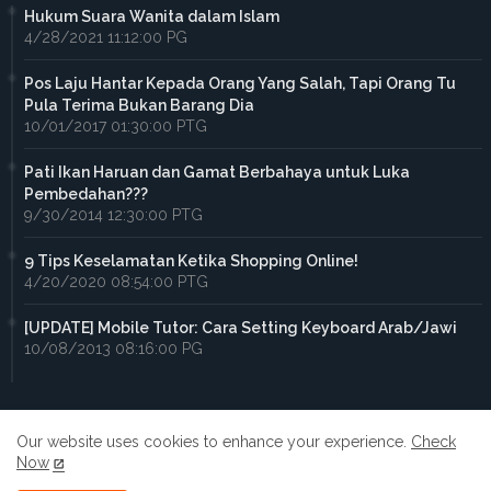
Hukum Suara Wanita dalam Islam
4/28/2021 11:12:00 PG
Pos Laju Hantar Kepada Orang Yang Salah, Tapi Orang Tu
Pula Terima Bukan Barang Dia
10/01/2017 01:30:00 PTG
Pati Ikan Haruan dan Gamat Berbahaya untuk Luka
Pembedahan???
9/30/2014 12:30:00 PTG
9 Tips Keselamatan Ketika Shopping Online!
4/20/2020 08:54:00 PTG
[UPDATE] Mobile Tutor: Cara Setting Keyboard Arab/Jawi
10/08/2013 08:16:00 PG
Our website uses cookies to enhance your experience.
Check
Now
Home
About
Contact us
Privacy Policy