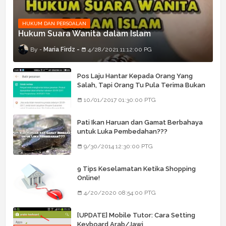
HUKUM DAN PERSOALAN
Hukum Suara Wanita dalam Islam
Maria Firdz
4/28/2021 11:12:00 PG
Pos Laju Hantar Kepada Orang Yang
Salah, Tapi Orang Tu Pula Terima Bukan
Barang Dia
10/01/2017 01:30:00 PTG
Pati Ikan Haruan dan Gamat Berbahaya
untuk Luka Pembedahan???
9/30/2014 12:30:00 PTG
9 Tips Keselamatan Ketika Shopping
Online!
4/20/2020 08:54:00 PTG
[UPDATE] Mobile Tutor: Cara Setting
Keyboard Arab/Jawi