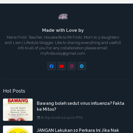
Made with Love by
Maria Firdz: Teacher, Housewife to Mr.Firdz, Mom to 3 daughters
and 1 son | Lifestyle blogger, Like to sharing everything and usefull
info to all of you.For any collaboration please email:
myfirdaussy@gmail.com
Hot Posts
Bawang boleh sedut virus influenza? Fakta
ke Mitos?
8/05/2026 02:14:00 PTG
JANGAN Lakukan 10 Perkara Ini Jika Nak