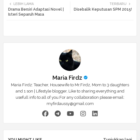
LEBIH LAMA
TERBARU
Drama Bersiri Adaptasi Novel |
Disebalik Keputusan SPM 2015!
tte
ats
Isteri Separuh Masa
r
app
Maria Firdz
Maria Firdz: Teacher, Housewife to Mr.Firdz, Mom to 3 daughters
and 1 son | Lifestyle blogger, Like to sharing everything and
usefull info to all of you.For any collaboration please email:
myfirdaussy@gmail.com
YOU MIGHT LIKE
Tunjukkan lagi