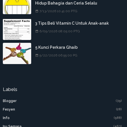
Hidup Bahagia dan Ceria Selalu
7/13/2026 10:41:00 PTG
3 Tips Beli Vitamin C Untuk Anak-anak
6/05/2026 08:05:00 PTG
5 Kunci Perkara Ghaib
5/22/2026 06:55:00 PG
Labels
Blogger
(39)
Fesyen
(28)
Info
(988)
Isu Semasa
(463)