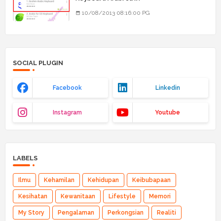
10/08/2013 08:16:00 PG
SOCIAL PLUGIN
Facebook
Linkedin
Instagram
Youtube
LABELS
Ilmu
Kehamilan
Kehidupan
Keibubapaan
Kesihatan
Kewanitaan
Lifestyle
Memori
My Story
Pengalaman
Perkongsian
Realiti