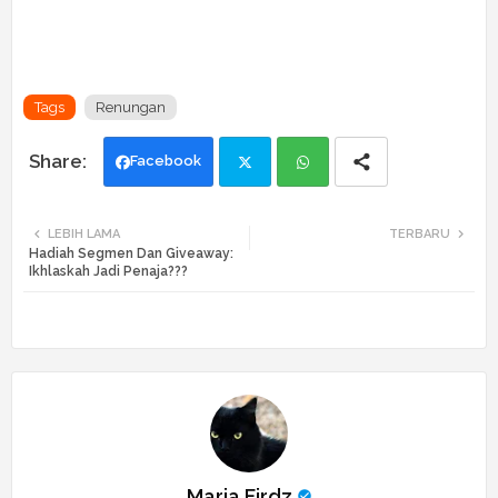
Tags
Renungan
Facebook
Twi
Wh
LEBIH LAMA
TERBARU
Hadiah Segmen Dan Giveaway:
tte
ats
Ikhlaskah Jadi Penaja???
r
app
Maria Firdz