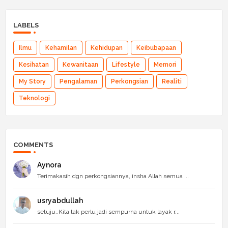
LABELS
Ilmu
Kehamilan
Kehidupan
Keibubapaan
Kesihatan
Kewanitaan
Lifestyle
Memori
My Story
Pengalaman
Perkongsian
Realiti
Teknologi
COMMENTS
Aynora
Terimakasih dgn perkongsiannya, insha Allah semua ...
usryabdullah
setuju..Kita tak perlu jadi sempurna untuk layak r...