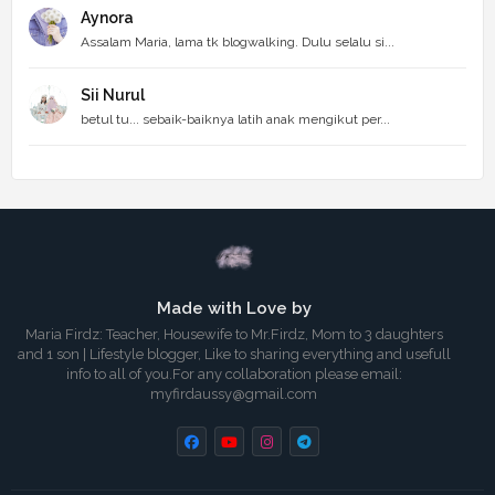
Aynora
Assalam Maria, lama tk blogwalking. Dulu selalu si...
Sii Nurul
betul tu... sebaik-baiknya latih anak mengikut per...
Made with Love by
Maria Firdz: Teacher, Housewife to Mr.Firdz, Mom to 3 daughters
and 1 son | Lifestyle blogger, Like to sharing everything and usefull
info to all of you.For any collaboration please email:
myfirdaussy@gmail.com