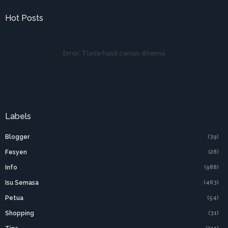
Hot Posts
Error:
Tiada hasil carian ditemui
Labels
Blogger
(39)
Fesyen
(28)
Info
(988)
Isu Semasa
(463)
Petua
(54)
Shopping
(31)