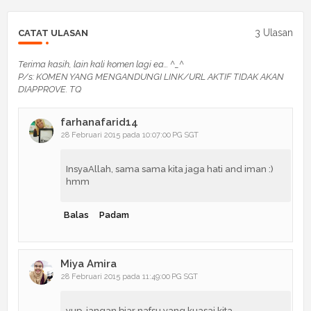
3 Ulasan
CATAT ULASAN
Terima kasih, lain kali komen lagi ea... ^_^
P/s: KOMEN YANG MENGANDUNGI LINK/URL AKTIF TIDAK AKAN
DIAPPROVE. TQ
farhanafarid14
28 Februari 2015 pada 10:07:00 PG SGT
InsyaAllah, sama sama kita jaga hati and iman :)
hmm
Balas
Padam
Miya Amira
28 Februari 2015 pada 11:49:00 PG SGT
yup..jangan biar nafsu yang kuasai kita...