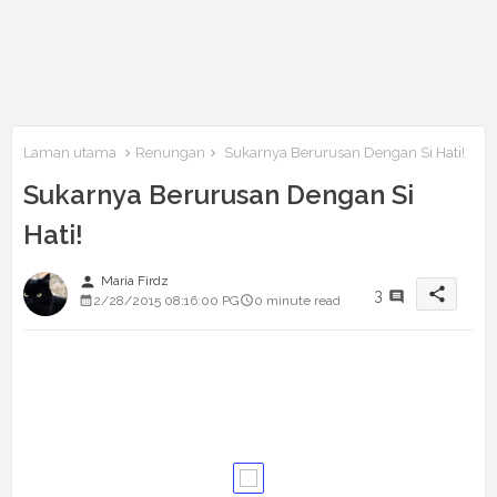
Laman utama
Renungan
Sukarnya Berurusan Dengan Si Hati!
Sukarnya Berurusan Dengan Si
Hati!
person
Maria Firdz
share
3
2/28/2015 08:16:00 PG
0 minute read