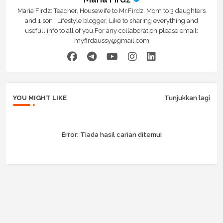
Maria Firdz: Teacher, Housewife to Mr.Firdz, Mom to 3 daughters
and 1 son | Lifestyle blogger, Like to sharing everything and
usefull info to all of you.For any collaboration please email:
myfirdaussy@gmail.com
YOU MIGHT LIKE
Tunjukkan lagi
Error:
Tiada hasil carian ditemui