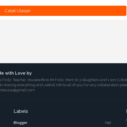
Catat Ulasan
e with Love by
a Firdz: Teacher, Housewife to Mr.Firdz, Mom to 3 daughters and 1 son | Lifes
 to sharing everything and usefull info to all of you.For any collaboration ple
irdaussy@gmail.com
Labels
Blogger
(39)