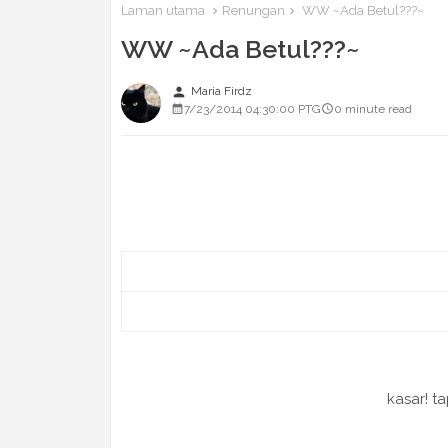
Laman utama
Renungan
WW ~Ada Betul???~
WW ~Ada Betul???~
person
Maria Firdz
7/23/2014 04:30:00 PTG
0 minute read
kasar! t