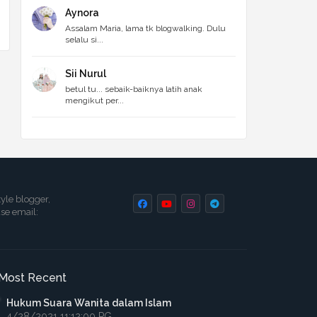
Aynora
Assalam Maria, lama tk blogwalking. Dulu
selalu si...
Sii Nurul
betul tu... sebaik-baiknya latih anak
mengikut per...
tyle blogger,
ase email:
Most Recent
Hukum Suara Wanita dalam Islam
4/28/2021 11:12:00 PG