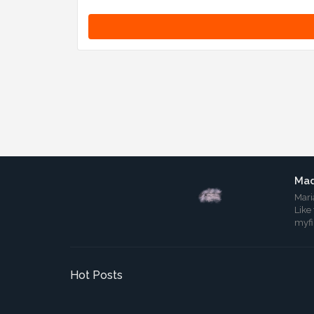
Mad
Mari
Like
myf
Hot Posts