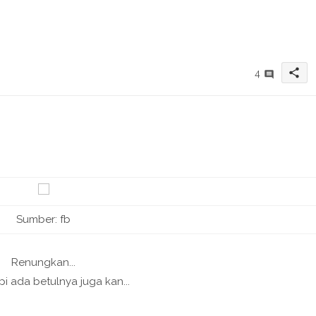
share
4
Sumber: fb
Renungkan...
api ada betulnya juga kan...