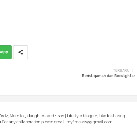
sapp
TERBARU
Beristiqamah dan Beristghfar
irdz, Mom to 3 daughters and 1 son | Lifestyle blogger, Like to sharing
 you.For any collaboration please email: myfirdaussy@gmail.com