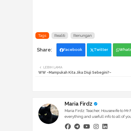
Tags
Realiti
Renungan
Facebook
Twitter
What
LEBIH LAMA
WW ~Mampukah Kita Jika Diuji Sebegini?~
Maria Firdz
Maria Firdz: Teacher, Housewife to Mr.F
everything and usefull info to all of