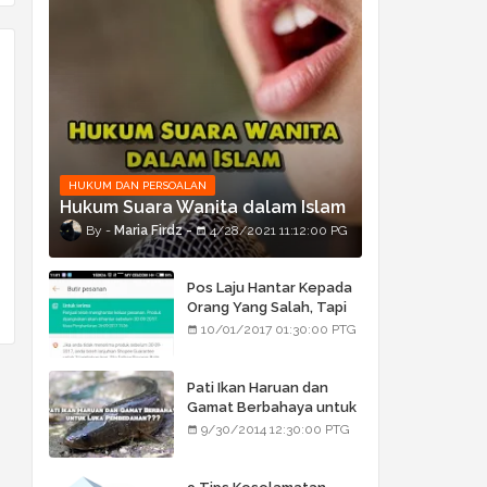
HUKUM DAN PERSOALAN
Hukum Suara Wanita dalam Islam
Maria Firdz
4/28/2021 11:12:00 PG
Pos Laju Hantar Kepada
Orang Yang Salah, Tapi
Orang Tu Pula Terima
10/01/2017 01:30:00 PTG
Bukan Barang Dia
Pati Ikan Haruan dan
Gamat Berbahaya untuk
Luka Pembedahan???
9/30/2014 12:30:00 PTG