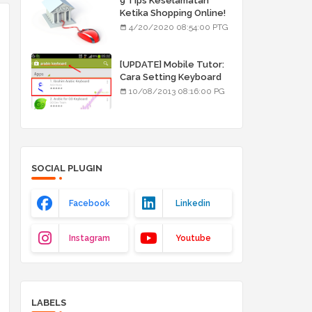
9 Tips Keselamatan
Ketika Shopping Online!
4/20/2020 08:54:00 PTG
[UPDATE] Mobile Tutor:
Cara Setting Keyboard
Arab/Jawi
10/08/2013 08:16:00 PG
SOCIAL PLUGIN
Facebook
Linkedin
Instagram
Youtube
LABELS