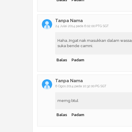
Tanpa Nama
24 Julai 2014 pada 6:02:00 PTG SGT
Haha..Ingat nak masukkan dalam wassap g
suka bende camni.
Balas
Padam
Tanpa Nama
6 Ogos 2014 pada 10:32:00 PG SGT
memg btul
Balas
Padam