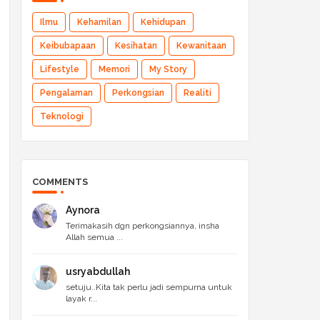
Ilmu
Kehamilan
Kehidupan
Keibubapaan
Kesihatan
Kewanitaan
Lifestyle
Memori
My Story
Pengalaman
Perkongsian
Realiti
Teknologi
COMMENTS
Aynora
Terimakasih dgn perkongsiannya, insha
Allah semua ...
usryabdullah
setuju..Kita tak perlu jadi sempurna untuk
layak r...