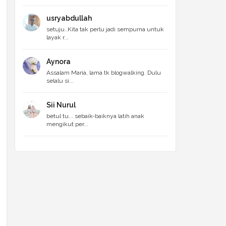
usryabdullah
setuju..Kita tak perlu jadi sempurna untuk
layak r...
Aynora
Assalam Maria, lama tk blogwalking. Dulu
selalu si...
Sii Nurul
betul tu... sebaik-baiknya latih anak
mengikut per...