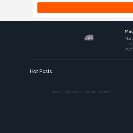
Mad
Mari
Like
myf
Hot Posts
Error:
Tiada hasil carian ditemui