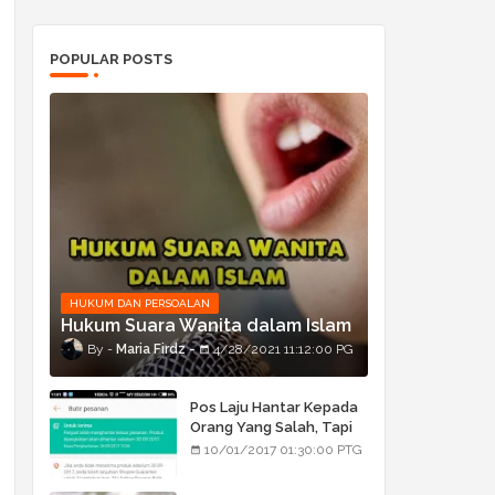
POPULAR POSTS
HUKUM DAN PERSOALAN
Hukum Suara Wanita dalam Islam
Maria Firdz
4/28/2021 11:12:00 PG
Pos Laju Hantar Kepada
Orang Yang Salah, Tapi
Orang Tu Pula Terima
10/01/2017 01:30:00 PTG
Bukan Barang Dia