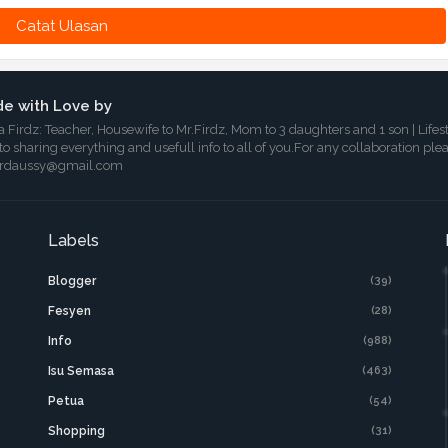
Catat Ulasan
e with Love by
a Firdz: Teacher, Housewife to Mr.Firdz, Mom to 3 daughters and 1 son | Lifes
 to sharing everything and usefull info to all of you.For any collaboration ple
irdaussy@gmail.com
Labels
Blogger
(39)
Fesyen
(28)
Info
(988)
Isu Semasa
(463)
Petua
(54)
Shopping
(31)