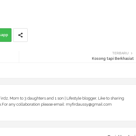
sapp
TERBARU
Kosong tapi Berkhasiat
irdz, Mom to 3 daughters and 1 son | Lifestyle blogger, Like to sharing
 you.For any collaboration please email: myfirdaussy@gmail.com