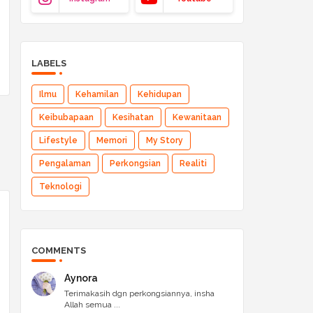
LABELS
Ilmu
Kehamilan
Kehidupan
Keibubapaan
Kesihatan
Kewanitaan
Lifestyle
Memori
My Story
Pengalaman
Perkongsian
Realiti
Teknologi
COMMENTS
Aynora
Terimakasih dgn perkongsiannya, insha
Allah semua ...