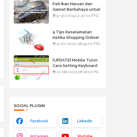
Pati Ikan Haruan dan
Gamat Berbahaya untuk
Luka Pembedahan???
9/30/2014 12:30:00 PTG
9 Tips Keselamatan
Ketika Shopping Online!
4/20/2020 08:54:00 PTG
[UPDATE] Mobile Tutor:
Cara Setting Keyboard
Arab/Jawi
10/08/2013 08:16:00 PG
SOCIAL PLUGIN
Facebook
Linkedin
Instagram
Youtube