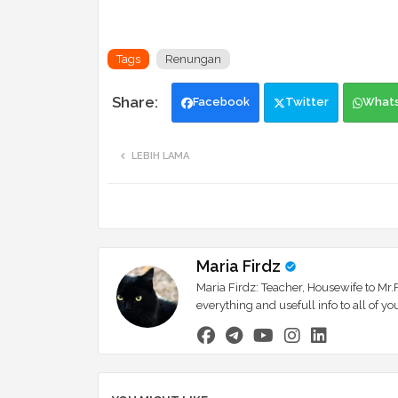
Tags
Renungan
Facebook
Twitter
What
LEBIH LAMA
Maria Firdz
Maria Firdz: Teacher, Housewife to Mr.F
everything and usefull info to all of