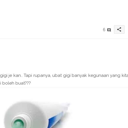
share
6
gigi je kan.. Tapi rupanya, ubat gigi banyak kegunaan yang kit
i boleh buat???