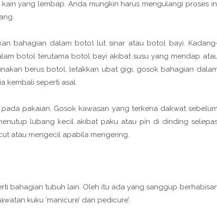
n kain yang lembap. Anda mungkin harus mengulangi proses in
lang.
kan bahagian dalam botol lut sinar atau botol bayi. Kadang
lam botol terutama botol bayi akibat susu yang mendap ata
nakan berus botol, letakkan ubat gigi, gosok bahagian dala
a kembali seperti asal.
 pada pakaian. Gosok kawasan yang terkena dakwat sebelu
enutup lubang kecil akibat paku atau pin di dinding selepa
ecut atau mengecil apabila mengering.
perti bahagian tubuh lain. Oleh itu ada yang sanggup berhabisa
awatan kuku ‘manicure’ dan pedicure’.