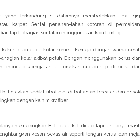
n yang terkandung di dalamnya membolehkan ubat gig
tau karpet. Sental perlahan-lahan kotoran di permaidan
dian lap bahagian sentalan menggunakan kain lembap.
n kekuningan pada kolar kemeja. Kemeja dengan warna cera
 bahagian kolar akibat peluh. Dengan menggunakan berus da
um mencuci kemeja anda. Teruskan cucian seperti biasa da
h. Letakkan sedikit ubat gigi di bahagian tercalar dan goso
ingkan dengan kain mikrofiber.
alanya memeningkan. Beberapa kali dicuci tapi tandanya masi
enghilangkan kesan bekas air seperti lengan kerusi dan meja