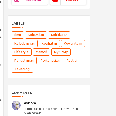
i
-
LABELS
u
Ilmu
Kehamilan
Kehidupan
m
Keibubapaan
Kesihatan
Kewanitaan
Lifestyle
Memori
My Story
m
Pengalaman
Perkongsian
Realiti
s
Teknologi
COMMENTS
n
Aynora
Terimakasih dgn perkongsiannya, insha
Allah semua ...