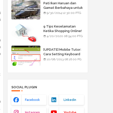
Pati Ikan Haruan dan
Gamat Berbahaya untuk
Luka Pembedahan???
i
9/30/2014 12:30:00 PTG
i
9 Tips Keselamatan
Ketika Shopping Online!
4/20/2020 08:54:00 PTG
h
n
[UPDATE] Mobile Tutor:
n
Cara Setting Keyboard
Arab/Jawi
10/08/2013 08:16:00 PG
k
SOCIAL PLUGIN
Facebook
Linkedin
h
.
Instagram
Youtube