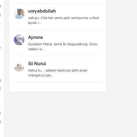
a
usryabdullah
s
setuju..Kita tak perlu jadi sempurna untuk
,
layak r...
Aynora
Assalam Maria, lama tk blogwalking. Dulu
n
selalu si...
Sii Nurul
betul tu... sebaik-baiknya latih anak
mengikut per...
n
i
u
n