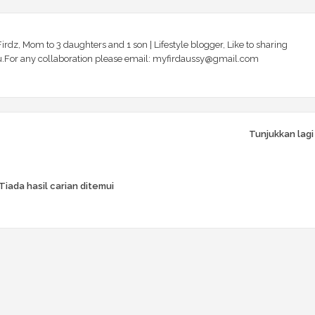
irdz, Mom to 3 daughters and 1 son | Lifestyle blogger, Like to sharing
 you.For any collaboration please email: myfirdaussy@gmail.com
Tunjukkan lagi
Tiada hasil carian ditemui