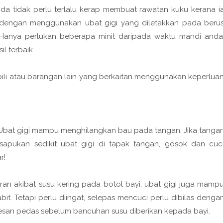
a tidak perlu terlalu kerap membuat rawatan kuku kerana i
 dengan menggunakan ubat gigi yang diletakkan pada beru
 Hanya perlukan beberapa minit daripada waktu mandi anda
l terbaik.
pili atau barangan lain yang berkaitan menggunakan keperlua
bat gigi mampu menghilangkan bau pada tangan. Jika tanga
pukan sedikit ubat gigi di tapak tangan, gosok dan cuc
r!
an akibat susu kering pada botol bayi, ubat gigi juga mamp
. Tetapi perlu diingat, selepas mencuci perlu dibilas denga
kesan pedas sebelum bancuhan susu diberikan kepada bayi.