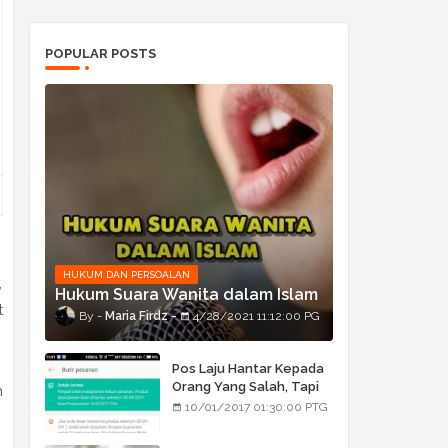
POPULAR POSTS
HUKUM DAN PERSOALAN
,
Hukum Suara Wanita dalam Islam
t
Maria Firdz
4/28/2021 11:12:00 PG
Pos Laju Hantar Kepada
Orang Yang Salah, Tapi
n
Orang Tu Pula Terima
10/01/2017 01:30:00 PTG
Bukan Barang Dia