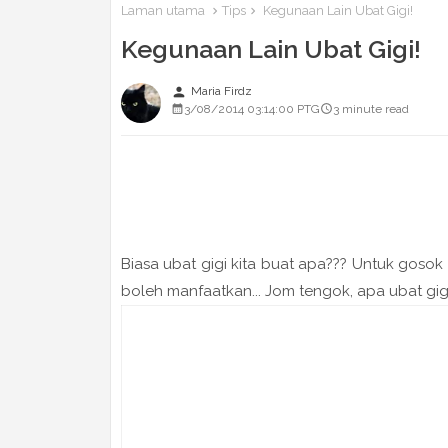
Laman utama
Tips
Kegunaan Lain Ubat Gigi!
Kegunaan Lain Ubat Gigi!
person
Maria Firdz
3/08/2014 03:14:00 PTG
3 minute read
Biasa ubat gigi kita buat apa??? Untuk gosok 
boleh manfaatkan... Jom tengok, apa ubat gig