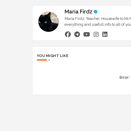
Maria Firdz
Maria Firdz: Teacher, Housewife to Mr.F
everything and usefull info to all of
YOU MIGHT LIKE
Error: