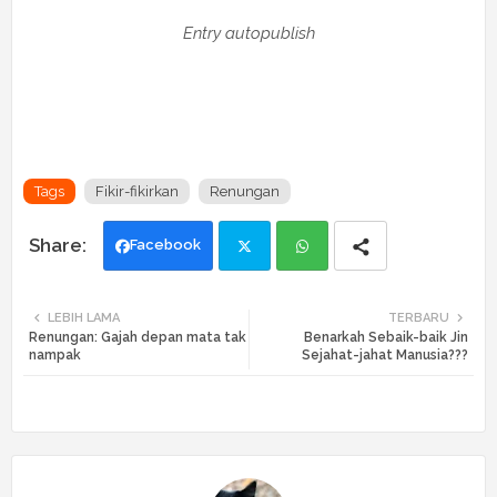
Entry autopublish
Tags
Fikir-fikirkan
Renungan
Facebook
Twi
Wh
LEBIH LAMA
TERBARU
Renungan: Gajah depan mata tak
Benarkah Sebaik-baik Jin
tte
ats
nampak
Sejahat-jahat Manusia???
r
app