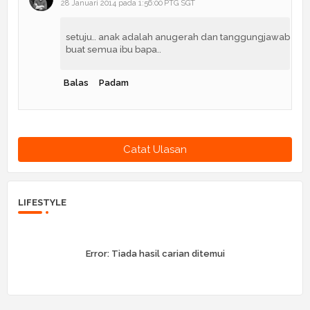
28 Januari 2014 pada 1:56:00 PTG SGT
setuju.. anak adalah anugerah dan tanggungjawab
buat semua ibu bapa..
Balas
Padam
Catat Ulasan
LIFESTYLE
Error:
Tiada hasil carian ditemui