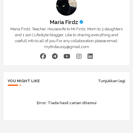
Maria Firdz
Maria Firdz: Teacher, Housewife to Mr.Firdz, Mom to 3 daughters
and 1 son | Lifestyle blogger, Like to sharing everything and
usefull info to all of you.For any collaboration please email:
myfirdaussy@gmail.com
YOU MIGHT LIKE
Tunjukkan lagi
Error:
Tiada hasil carian ditemui