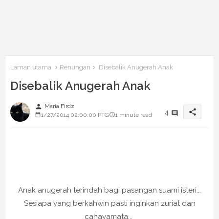
Laman utama
Renungan
Disebalik Anugerah Anak
Disebalik Anugerah Anak
person
Maria Firdz
share
4
1/27/2014 02:00:00 PTG
1 minute read
Anak anugerah terindah bagi pasangan suami isteri...
Sesiapa yang berkahwin pasti inginkan zuriat dan
cahayamata...