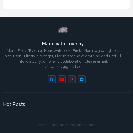
Made with Love by
Maria Firdz: Teacher, Housewife to Mr.Firdz, Mom to 3 daughters
and 1 son | Lifestyle blogger, Like to sharing everything and usefull
info to all of you.For any collaboration please email:
myfirdaussy@gmail.com
Hot Posts
Error:
Tiada hasil carian ditemui