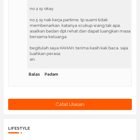
no 4 sy okay.
no 5 sy nak kerja partime. tp suami tidak
membenarkan. katanya xcukup wang tak apa.
asalkan badan dpt rehat dan dapat luangkan masa
bersama keluarga.
begitulah saya HAHAH. terima kasih kak baca. saja
luahkan perasa
an.
Balas
Padam
Catat Ulasan
LIFESTYLE