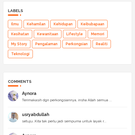
LABELS
Ilmu
Kehamilan
Kehidupan
Keibubapaan
Kesihatan
Kewanitaan
Lifestyle
Memori
My Story
Pengalaman
Perkongsian
Realiti
Teknologi
COMMENTS
Aynora
Terimakasih dgn perkongsiannya, insha Allah semua ...
usryabdullah
setuju..Kita tak perlu jadi sempurna untuk layak r...