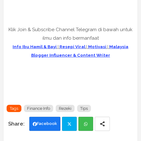
Klik Join & Subscribe Channel Telegram di bawah untuk
ilmu dan info bermanfaat
Info Ibu Hamil & Bayi
|
Resepi Viral
|
Motivasi
|
Malaysia
Blogger Influencer & Content Writer
Tags
Finance Info
Rezeki
Tips
Facebook
Twi
Wh