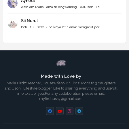
Aynora
Assalam Maria, lama tk blogwalking. Dulu selalu si...
Sii Nurul
betul tu... sebaik-baiknya latih anak mengikut per...
Made with Love by
Maria Firdz: Teacher, Housewife to Mr.Firdz, Mom to 3 daughters
and 1 son | Lifestyle blogger, Like to sharing everything and usefull
info to all of you.For any collaboration please email:
myfirdaussy@gmail.com