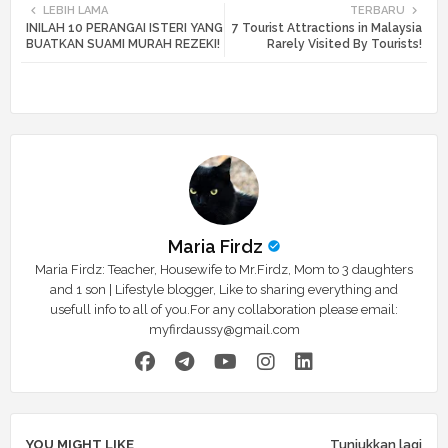
LEBIH LAMA
TERBARU
INILAH 10 PERANGAI ISTERI YANG
7 Tourist Attractions in Malaysia
tte
ats
BUATKAN SUAMI MURAH REZEKI!
Rarely Visited By Tourists!
r
app
Maria Firdz
Maria Firdz: Teacher, Housewife to Mr.Firdz, Mom to 3 daughters
and 1 son | Lifestyle blogger, Like to sharing everything and
usefull info to all of you.For any collaboration please email:
myfirdaussy@gmail.com
YOU MIGHT LIKE
Tunjukkan lagi