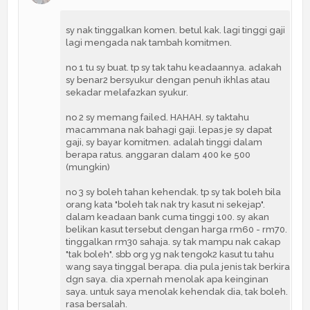
sy nak tinggalkan komen. betul kak. lagi tinggi gaji
lagi mengada nak tambah komitmen.
no 1 tu sy buat. tp sy tak tahu keadaannya. adakah
sy benar2 bersyukur dengan penuh ikhlas atau
sekadar melafazkan syukur.
no 2 sy memang failed. HAHAH. sy taktahu
macammana nak bahagi gaji. lepas je sy dapat
gaji, sy bayar komitmen. adalah tinggi dalam
berapa ratus. anggaran dalam 400 ke 500
(mungkin)
no 3 sy boleh tahan kehendak. tp sy tak boleh bila
orang kata "boleh tak nak try kasut ni sekejap".
dalam keadaan bank cuma tinggi 100. sy akan
belikan kasut tersebut dengan harga rm60 - rm70.
tinggalkan rm30 sahaja. sy tak mampu nak cakap
"tak boleh". sbb org yg nak tengok2 kasut tu tahu
wang saya tinggal berapa. dia pula jenis tak berkira
dgn saya. dia xpernah menolak apa keinginan
saya. untuk saya menolak kehendak dia, tak boleh.
rasa bersalah.