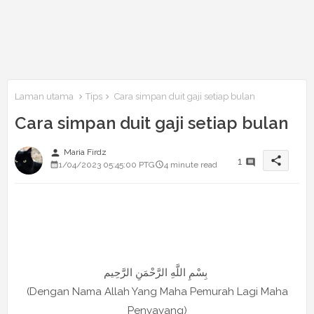
Laman utama
Tips
Cara simpan duit gaji setiap bulan
Cara simpan duit gaji setiap bulan
person
Maria Firdz
share
1
1/04/2023 05:45:00 PTG
4 minute read
بِسْمِ اللَّهِ الرَّحْمَنِ الرَّحِيم
(Dengan Nama Allah Yang Maha Pemurah Lagi Maha
Penyayang)