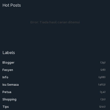
Hot Posts
Error:
Tiada hasil carian ditemui
Labels
Blogger
(39)
Fesyen
(28)
Info
(988)
Isu Semasa
(463)
Petua
(54)
Shopping
(31)
Tips
(211)