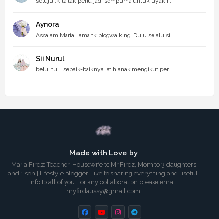
setuju..Kita tak perlu jadi sempurna untuk layak r...
Aynora
Assalam Maria, lama tk blogwalking. Dulu selalu si...
Sii Nurul
betul tu... sebaik-baiknya latih anak mengikut per...
Made with Love by
Maria Firdz: Teacher, Housewife to Mr.Firdz, Mom to 3 daughters
and 1 son | Lifestyle blogger, Like to sharing everything and usefull
info to all of you.For any collaboration please email:
myfirdaussy@gmail.com