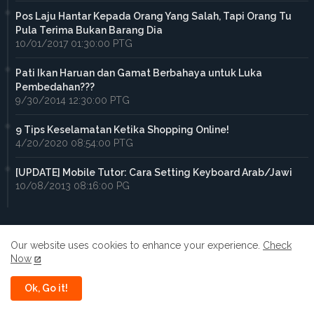
Pos Laju Hantar Kepada Orang Yang Salah, Tapi Orang Tu
Pula Terima Bukan Barang Dia
10/01/2017 01:30:00 PTG
Pati Ikan Haruan dan Gamat Berbahaya untuk Luka
Pembedahan???
9/30/2014 12:30:00 PTG
9 Tips Keselamatan Ketika Shopping Online!
4/20/2020 08:54:00 PTG
[UPDATE] Mobile Tutor: Cara Setting Keyboard Arab/Jawi
10/08/2013 08:16:00 PG
Our website uses cookies to enhance your experience.
Check
Now
Home
About
Contact us
Privacy Policy
Ok, Go it!
All Right Reserved Copyright ©