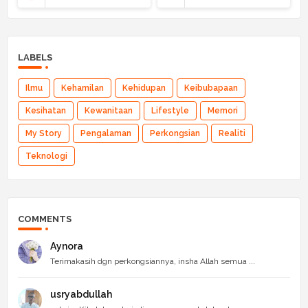
LABELS
Ilmu
Kehamilan
Kehidupan
Keibubapaan
Kesihatan
Kewanitaan
Lifestyle
Memori
My Story
Pengalaman
Perkongsian
Realiti
Teknologi
COMMENTS
Aynora
Terimakasih dgn perkongsiannya, insha Allah semua ...
usryabdullah