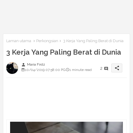
Laman utama
Perkongsian
3 Kerja Yang Paling Berat di Dunia
3 Kerja Yang Paling Berat di Dunia
person
Maria Firdz
share
2
10/04/2019 07:58:00 PG
1 minute read