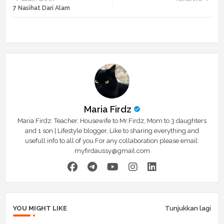
7 Nasihat Dari Alam
tte
ats
r
app
Maria Firdz
Maria Firdz: Teacher, Housewife to Mr.Firdz, Mom to 3 daughters
and 1 son | Lifestyle blogger, Like to sharing everything and
usefull info to all of you.For any collaboration please email:
myfirdaussy@gmail.com
YOU MIGHT LIKE
Tunjukkan lagi