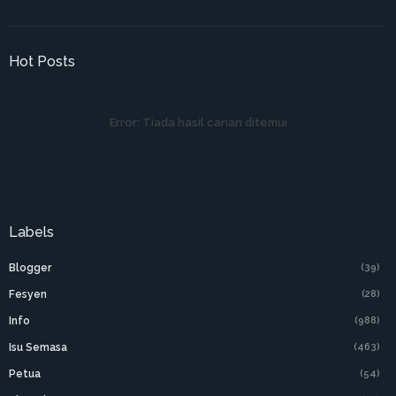
Hot Posts
Error:
Tiada hasil carian ditemui
Labels
Blogger
(39)
Fesyen
(28)
Info
(988)
Isu Semasa
(463)
Petua
(54)