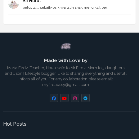
Sii Nurul
betul tu... sebaik-baiknya latih anak mengikut per...
Made with Love by
Maria Firdz: Teacher, Housewife to Mr.Firdz, Mom to 3 daughters
and 1 son | Lifestyle blogger, Like to sharing everything and usefull
info to all of you.For any collaboration please email:
myfirdaussy@gmail.com
Hot Posts