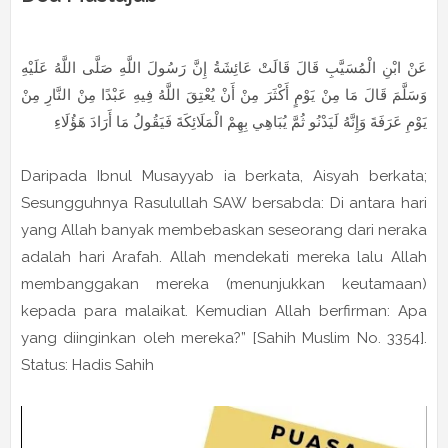
عَنْ ابْنِ الْمُسَيَّبِ قَالَ قَالَتْ عَائِشَةُ إِنَّ رَسُولَ اللَّهِ صَلَّى اللَّهُ عَلَيْهِ
وَسَلَّمَ قَالَ مَا مِنْ يَوْمٍ أَكْثَرَ مِنْ أَنْ يُعْتِقَ اللَّهُ فِيهِ عَبْدًا مِنْ النَّارِ مِنْ
يَوْمِ عَرَفَةَ وَإِنَّهُ لَيَدْنُو ثُمَّ يُبَاهِي بِهِمْ الْمَلَائِكَةَ فَيَقُولُ مَا أَرَادَ هَؤُلَاءِ
Daripada Ibnul Musayyab ia berkata, Aisyah berkata;
Sesungguhnya Rasulullah SAW bersabda: Di antara hari
yang Allah banyak membebaskan seseorang dari neraka
adalah hari Arafah. Allah mendekati mereka lalu Allah
membanggakan mereka (menunjukkan keutamaan)
kepada para malaikat. Kemudian Allah berfirman: Apa
yang diinginkan oleh mereka?” [Sahih Muslim No. 3354].
Status: Hadis Sahih