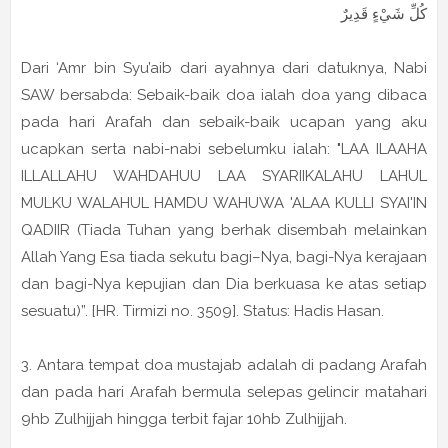
كُلِّ شَيْءٍ قَدِيرٌ
Dari ‘Amr bin Syu’aib dari ayahnya dari datuknya, Nabi
SAW bersabda: Sebaik-baik doa ialah doa yang dibaca
pada hari Arafah dan sebaik-baik ucapan yang aku
ucapkan serta nabi-nabi sebelumku ialah: "LAA ILAAHA
ILLALLAHU WAHDAHUU LAA SYARIIKALAHU LAHUL
MULKU WALAHUL HAMDU WAHUWA 'ALAA KULLI SYAI'IN
QADIIR (Tiada Tuhan yang berhak disembah melainkan
Allah Yang Esa tiada sekutu bagi–Nya, bagi-Nya kerajaan
dan bagi-Nya kepujian dan Dia berkuasa ke atas setiap
sesuatu)”. [HR. Tirmizi no. 3509]. Status: Hadis Hasan.
3. Antara tempat doa mustajab adalah di padang Arafah
dan pada hari Arafah bermula selepas gelincir matahari
9hb Zulhijjah hingga terbit fajar 10hb Zulhijjah.