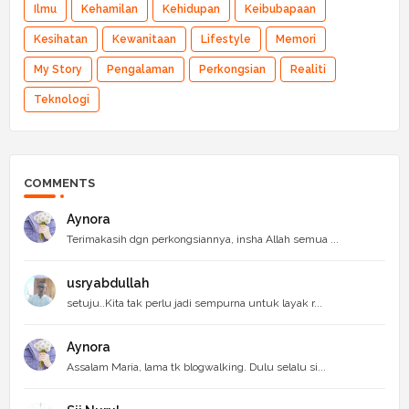
Ilmu
Kehamilan
Kehidupan
Keibubapaan
Kesihatan
Kewanitaan
Lifestyle
Memori
My Story
Pengalaman
Perkongsian
Realiti
Teknologi
COMMENTS
Aynora
Terimakasih dgn perkongsiannya, insha Allah semua ...
usryabdullah
setuju..Kita tak perlu jadi sempurna untuk layak r...
Aynora
Assalam Maria, lama tk blogwalking. Dulu selalu si...