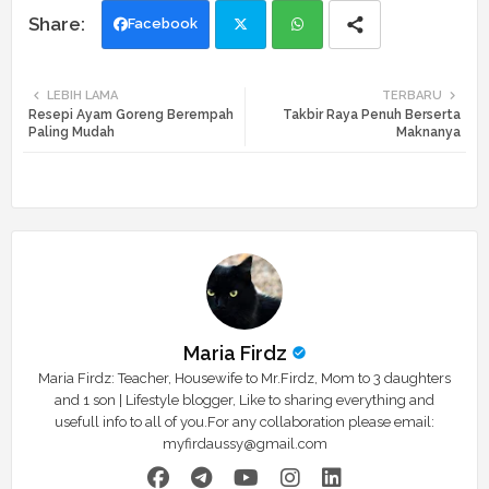
Facebook
Twi
Wh
LEBIH LAMA
TERBARU
Resepi Ayam Goreng Berempah
Takbir Raya Penuh Berserta
tte
ats
Paling Mudah
Maknanya
r
app
Maria Firdz
Maria Firdz: Teacher, Housewife to Mr.Firdz, Mom to 3 daughters
and 1 son | Lifestyle blogger, Like to sharing everything and
usefull info to all of you.For any collaboration please email:
myfirdaussy@gmail.com