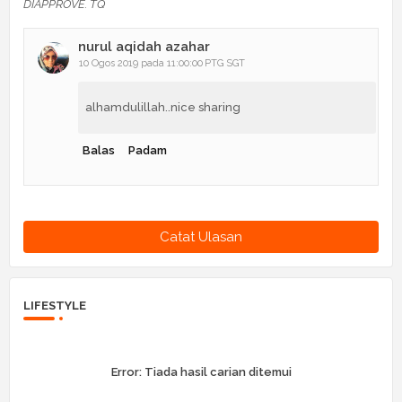
DIAPPROVE. TQ
nurul aqidah azahar
10 Ogos 2019 pada 11:00:00 PTG SGT
alhamdulillah..nice sharing
Balas
Padam
Catat Ulasan
LIFESTYLE
Error:
Tiada hasil carian ditemui