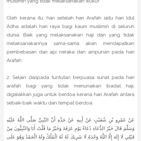
muslimin yang tidak melaksanakan wukuf.
Oleh kerana itu, hari setelah hari Arafah iaitu hari Idul
Adha adalah hari raya bagi kaum muslimin di seluruh
dunia. Baik yang melaksanakan haji dan yang tidak
melaksanakannya sama-sama akan mendapatkan
pembebasan dari api neraka dan ampunan pada hari
Arafah.
2. Selain daripada tuntutan berpuasa sunat pada hari
arafah bagi yang tidak menunaikan ibadat haji,
digalakkan juga untuk berdoa kerana hari Arafah antara
sebaik-baik waktu dan tempat berdoa.
عَنْ عَمْرِو بْنِ شُعَيْبٍ عَنْ أَبِيهِ عَنْ جَدِّهِ أَنَّ النَّبِيَّ صَلَّى اللَّهُ عَلَيْهِ
وَسَلَّمَ قَالَ خَيْرُ الدُّعَاءِ دُعَاءُ يَوْمِ عَرَفَةَ وَخَيْرُ مَا قُلْتُ أَنَا وَالنَّبِيُّونَ مِنْ
قَبْلِي لَا إِلَهَ إِلَّا اللَّهُ وَحْدَهُ لَا شَرِيكَ لَهُ لَهُ الْمُلْكُ وَلَهُ الْحَمْدُ وَهُوَ عَلَى