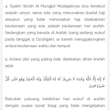
4. Syaikh Sholih Al Munajjid: Mustajabnya doa tersebut
adalah umum, sama ada yang menunaikan ibadat haji
ataupun yang tidak menunaikan haji disebabkan
keutamaan yang ada adalah keutamaan hari arafah.
Sedangkan yang berada di Arafah (yang sedang wukuf
pada tanggal 9 Dzulhijjah), ia bererti menggabungkan
antara keutamaan waktu dan tempat.
5. Antara zikir yang paling baik dilafazkan dihari Arafah
ialah
لَا إِلَهَ إِلَّا اللَّهُ وَحْدَهُ لَا شَرِيكَ لَهُ لَهُ الْمُلْكُ وَلَهُ الْحَمْدُ وَهُوَ عَلَى كُلِّ
شَيْءٍ قَدِيرٌ
Rebutlah peluang kelebihan hari wukuf di arafah
dengan puasa sunat (bagi yang tidak mengerjakan