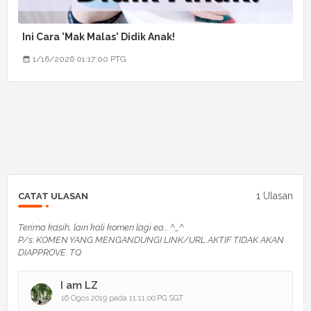
Ini Cara 'Mak Malas' Didik Anak!
1/16/2026 01:17:00 PTG
1 Ulasan
CATAT ULASAN
Terima kasih, lain kali komen lagi ea... ^_^
P/s: KOMEN YANG MENGANDUNGI LINK/URL AKTIF TIDAK AKAN
DIAPPROVE. TQ
I am LZ
16 Ogos 2019 pada 11:11:00 PG SGT