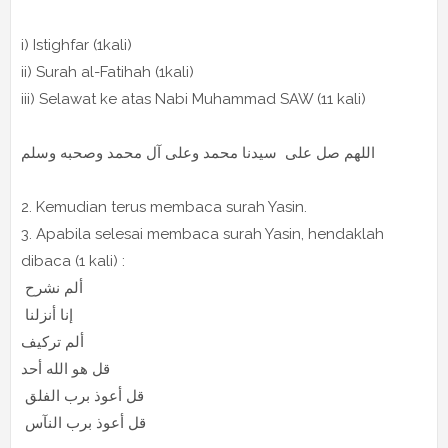
i) Istighfar (1kali)
ii) Surah al-Fatihah (1kali)
iii) Selawat ke atas Nabi Muhammad SAW (11 kali)
اللهم صل على سيدنا محمد وعلى آل محمد وصحبه وسلم
2. Kemudian terus membaca surah Yasin.
3. Apabila selesai membaca surah Yasin, hendaklah
dibaca (1 kali) :
ألم نشرح
إنا أنزلنا
ألم تركيف
قل هو الله أحد
قل أعوذ برب الفلق
قل أعوذ برب النآس