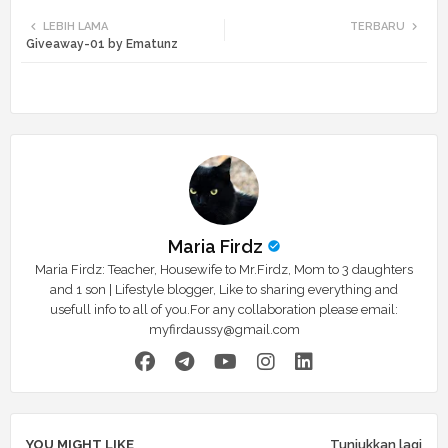
Twi
Wh
LEBIH LAMA
TERBARU
Giveaway-01 by Ematunz
tte
ats
r
app
Maria Firdz
Maria Firdz: Teacher, Housewife to Mr.Firdz, Mom to 3 daughters
and 1 son | Lifestyle blogger, Like to sharing everything and
usefull info to all of you.For any collaboration please email:
myfirdaussy@gmail.com
YOU MIGHT LIKE
Tunjukkan lagi