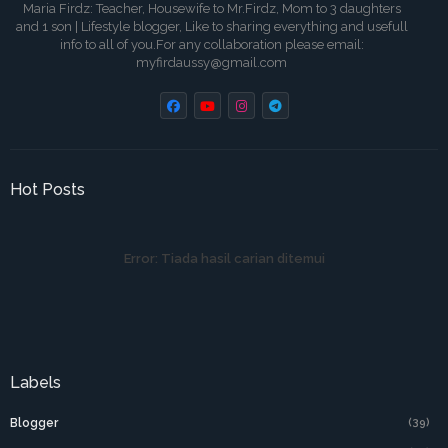
Maria Firdz: Teacher, Housewife to Mr.Firdz, Mom to 3 daughters
and 1 son | Lifestyle blogger, Like to sharing everything and usefull
info to all of you.For any collaboration please email:
myfirdaussy@gmail.com
Hot Posts
Error:
Tiada hasil carian ditemui
Labels
Blogger
(39)