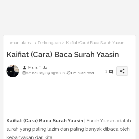
Laman utama
Perkongsian
Kaifiat (Cara) Baca Surah Yaasin
Kaifiat (Cara) Baca Surah Yaasin
person
Maria Firdz
share
1
8/16/2019 09:09:00 PG
1 minute read
Kaifiat (Cara) Baca Surah Yaasin
| Surah Yaasin adalah
surah yang paling lazim dan paling banyak dibaca oleh
kebanyakan dari kita.