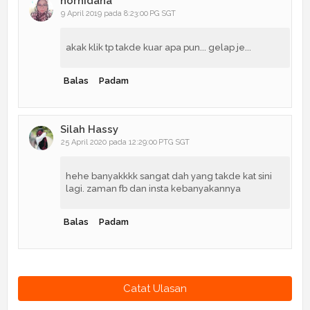
norhidana
9 April 2019 pada 8:23:00 PG SGT
akak klik tp takde kuar apa pun... gelap je...
Balas
Padam
Silah Hassy
25 April 2020 pada 12:29:00 PTG SGT
hehe banyakkkk sangat dah yang takde kat sini
lagi. zaman fb dan insta kebanyakannya
Balas
Padam
Catat Ulasan