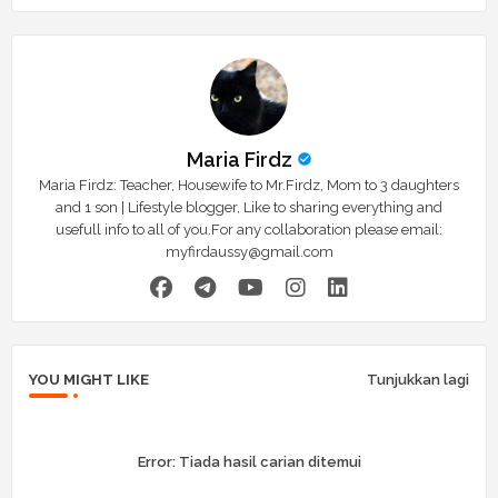
Maria Firdz
Maria Firdz: Teacher, Housewife to Mr.Firdz, Mom to 3 daughters
and 1 son | Lifestyle blogger, Like to sharing everything and
usefull info to all of you.For any collaboration please email:
myfirdaussy@gmail.com
YOU MIGHT LIKE
Tunjukkan lagi
Error:
Tiada hasil carian ditemui