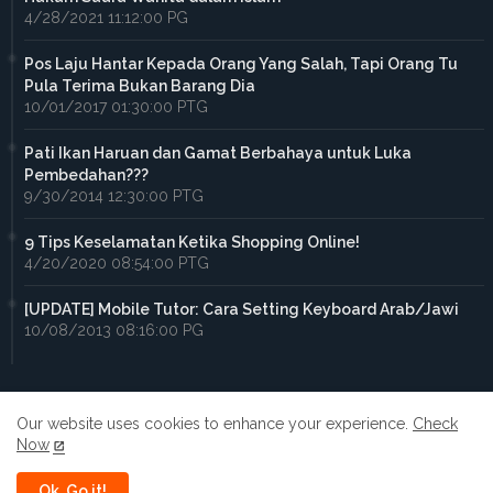
4/28/2021 11:12:00 PG
Pos Laju Hantar Kepada Orang Yang Salah, Tapi Orang Tu
Pula Terima Bukan Barang Dia
10/01/2017 01:30:00 PTG
Pati Ikan Haruan dan Gamat Berbahaya untuk Luka
Pembedahan???
9/30/2014 12:30:00 PTG
9 Tips Keselamatan Ketika Shopping Online!
4/20/2020 08:54:00 PTG
[UPDATE] Mobile Tutor: Cara Setting Keyboard Arab/Jawi
10/08/2013 08:16:00 PG
Our website uses cookies to enhance your experience.
Check
Now
Home
About
Contact us
Privacy Policy
Ok, Go it!