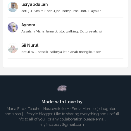
usryabdullah
setuju..Kita tak perlu jadi sempurna untuk layak r...
Aynora
Assalam Maria, lama tk blogwalking. Dulu selalu si...
Sii Nurul
betul tu... sebaik-baiknya latih anak mengikut per...
Made with Love by
Maria Firdz: Teacher, Housewife to Mr.Firdz, Mom to 3 daughters
and 1 son | Lifestyle blogger, Like to sharing everything and usefull
info to all of you.For any collaboration please email:
myfirdaussy@gmail.com