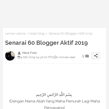
Laman utama
kisah blog
Senarai 60 Blogger Aktif 2019
Senarai 60 Blogger Aktif 2019
person
Maria Firdz
share
5
4/08/2019 04:37:00 PTG
1 minute read
بِسْمِ اللَّهِ الرَّحْمَنِ الرَّحِيم
(Dengan Nama Allah Yang Maha Pemurah Lagi Maha
Penyayang)