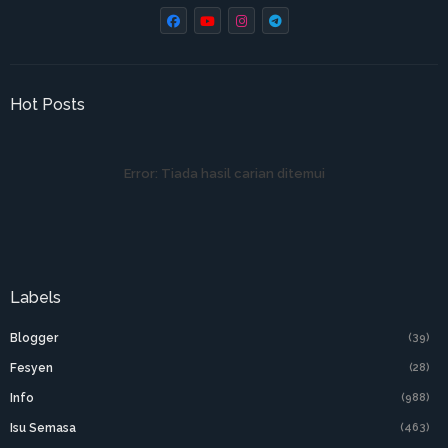
Hot Posts
Error:
Tiada hasil carian ditemui
Labels
Blogger
(39)
Fesyen
(28)
Info
(988)
Isu Semasa
(463)