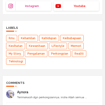
Instagram
Youtube
LABELS
Ilmu
Kehamilan
Kehidupan
Keibubapaan
Kesihatan
Kewanitaan
Lifestyle
Memori
My Story
Pengalaman
Perkongsian
Realiti
Teknologi
COMMENTS
Aynora
Terimakasih dgn perkongsiannya, insha Allah semua ...