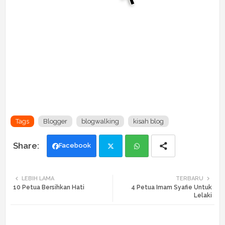
Tags
Blogger
blogwalking
kisah blog
Facebook
Twi
Wh
LEBIH LAMA
TERBARU
10 Petua Bersihkan Hati
4 Petua Imam Syafie Untuk
tte
ats
Lelaki
r
app