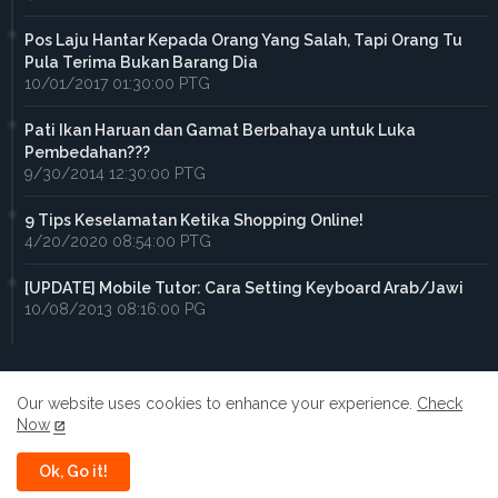
Pos Laju Hantar Kepada Orang Yang Salah, Tapi Orang Tu
Pula Terima Bukan Barang Dia
10/01/2017 01:30:00 PTG
Pati Ikan Haruan dan Gamat Berbahaya untuk Luka
Pembedahan???
9/30/2014 12:30:00 PTG
9 Tips Keselamatan Ketika Shopping Online!
4/20/2020 08:54:00 PTG
[UPDATE] Mobile Tutor: Cara Setting Keyboard Arab/Jawi
10/08/2013 08:16:00 PG
Our website uses cookies to enhance your experience.
Check
Now
Home
About
Contact us
Privacy Policy
Ok, Go it!
All Right Reserved Copyright ©