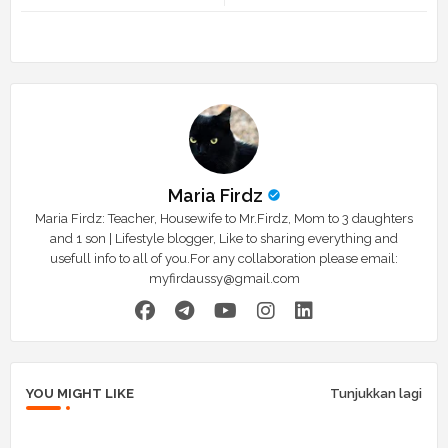
tte
ats
r
app
Maria Firdz
Maria Firdz: Teacher, Housewife to Mr.Firdz, Mom to 3 daughters
and 1 son | Lifestyle blogger, Like to sharing everything and
usefull info to all of you.For any collaboration please email:
myfirdaussy@gmail.com
YOU MIGHT LIKE
Tunjukkan lagi