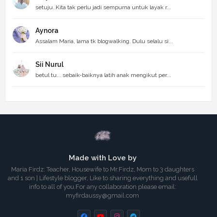
setuju..Kita tak perlu jadi sempurna untuk layak r...
Aynora
Assalam Maria, lama tk blogwalking. Dulu selalu si...
Sii Nurul
betul tu... sebaik-baiknya latih anak mengikut per...
Made with Love by
Maria Firdz: Teacher, Housewife to Mr.Firdz, Mom to 3 daughters
and 1 son | Lifestyle blogger, Like to sharing everything and usefull
info to all of you.For any collaboration please email:
myfirdaussy@gmail.com