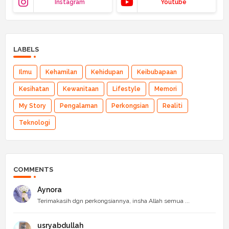
Instagram
Youtube
LABELS
Ilmu
Kehamilan
Kehidupan
Keibubapaan
Kesihatan
Kewanitaan
Lifestyle
Memori
My Story
Pengalaman
Perkongsian
Realiti
Teknologi
COMMENTS
Aynora
Terimakasih dgn perkongsiannya, insha Allah semua ...
usryabdullah