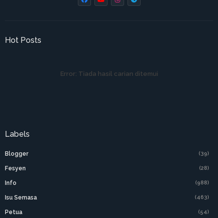
Hot Posts
Error:
Tiada hasil carian ditemui
Labels
Blogger
(39)
Fesyen
(28)
Info
(988)
Isu Semasa
(463)
Petua
(54)