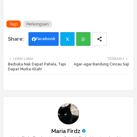
Tags
Perkongsian
Facebook
Twi
Wh
LEBIH LAMA
TERBARU
Berbuka Nak Dapat Pahala, Tapi
Agar-agar Bandung Cincau Saji
tte
ats
Dapat Murka Allah!
r
app
Maria Firdz