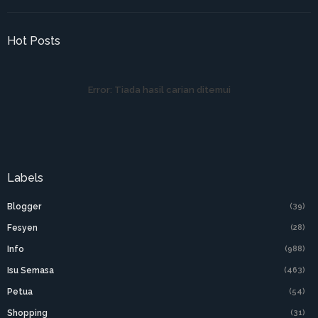
Hot Posts
Error:
Tiada hasil carian ditemui
Labels
Blogger
(39)
Fesyen
(28)
Info
(988)
Isu Semasa
(463)
Petua
(54)
Shopping
(31)