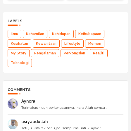
LABELS
Ilmu
Kehamilan
Kehidupan
Keibubapaan
Kesihatan
Kewanitaan
Lifestyle
Memori
My Story
Pengalaman
Perkongsian
Realiti
Teknologi
COMMENTS
Aynora
Terimakasih dgn perkongsiannya, insha Allah semua ...
usryabdullah
setuju..Kita tak perlu jadi sempurna untuk layak r...