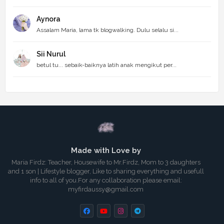
Aynora
Assalam Maria, lama tk blogwalking. Dulu selalu si...
Sii Nurul
betul tu... sebaik-baiknya latih anak mengikut per...
Made with Love by
Maria Firdz: Teacher, Housewife to Mr.Firdz, Mom to 3 daughters
and 1 son | Lifestyle blogger, Like to sharing everything and usefull
info to all of you.For any collaboration please email:
myfirdaussy@gmail.com