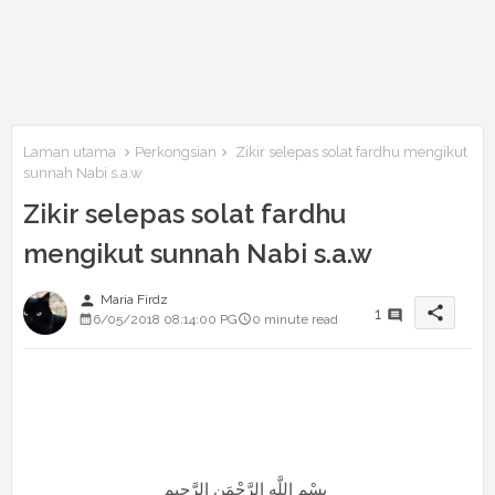
Laman utama
Perkongsian
Zikir selepas solat fardhu mengikut
sunnah Nabi s.a.w
Zikir selepas solat fardhu
mengikut sunnah Nabi s.a.w
person
Maria Firdz
share
1
6/05/2018 08:14:00 PG
0 minute read
بِسْمِ اللَّهِ الرَّحْمَنِ الرَّحِيم