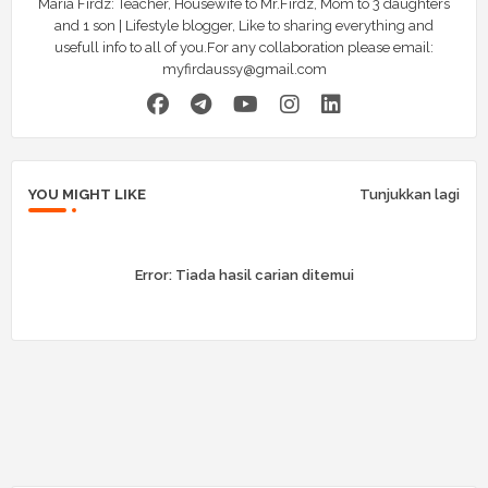
Maria Firdz: Teacher, Housewife to Mr.Firdz, Mom to 3 daughters
and 1 son | Lifestyle blogger, Like to sharing everything and
usefull info to all of you.For any collaboration please email:
myfirdaussy@gmail.com
YOU MIGHT LIKE
Tunjukkan lagi
Error:
Tiada hasil carian ditemui