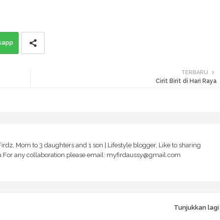
sapp
TERBARU
Cirit Birit di Hari Raya
irdz, Mom to 3 daughters and 1 son | Lifestyle blogger, Like to sharing
 you.For any collaboration please email: myfirdaussy@gmail.com
Tunjukkan lagi