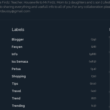
a Firdz: Teacher, Housewife to Mr.Firdz, Mom to 3 daughters and 1 son | Lifes
 to sharing everything and usefull info to all of you.For any collaboration ple
irdaussy@gmail.com
Labels
Blogger
(39)
Fesyen
(28)
Info
(988)
Isu Semasa
(463)
Petua
(54)
Shopping
(31)
Tips
(211)
Travel
(41)
Trend
(67)
Trending
(13)