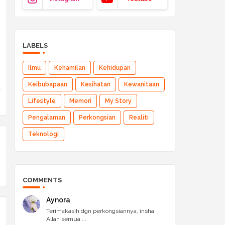
LABELS
Ilmu
Kehamilan
Kehidupan
Keibubapaan
Kesihatan
Kewanitaan
Lifestyle
Memori
My Story
Pengalaman
Perkongsian
Realiti
Teknologi
COMMENTS
Aynora
Terimakasih dgn perkongsiannya, insha
Allah semua ...