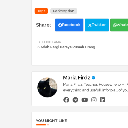
Tags
Perkongsian
Facebook
Twitter
What
LEBIH LAMA
6 Adab Pergi Beraya Rumah Orang
Maria Firdz
Maria Firdz: Teacher, Housewife to Mr.F
everything and usefull info to all of
YOU MIGHT LIKE