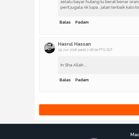
selalu bayar hutang tu berat benar orang 
perit jugala nk lupa.. jalan terbaik kal
Balas
Padam
Hasrul Hassan
19 Jun 2018 pada 2:06:00 PTG SGT
In Sha Allah ...
Balas
Padam
Mad