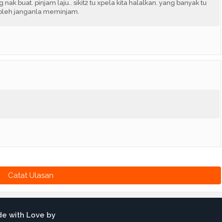
nak buat. pinjam laju.. sikit2 tu xpela kita halalkan. yang banyak tu
o boleh janganla meminjam.
Catat Ulasan
e with Love by