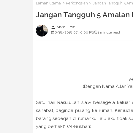
Laman utama
Perkongsian
Jangan Tangguh 5 Amal
Jangan Tangguh 5 Amalan I
person
Maria Firdz
6/18/2018 07:30:00 PG
1 minute read
(Dengan Nama Allah Y
Satu hari Rasulullah s.a.w bersegera kelua
sahabat, baginda pulang ke rumah. Kemudian
barang sedeqah di rumahku, lalu aku tidak s
yang berhak)". (Al-Bukhari).