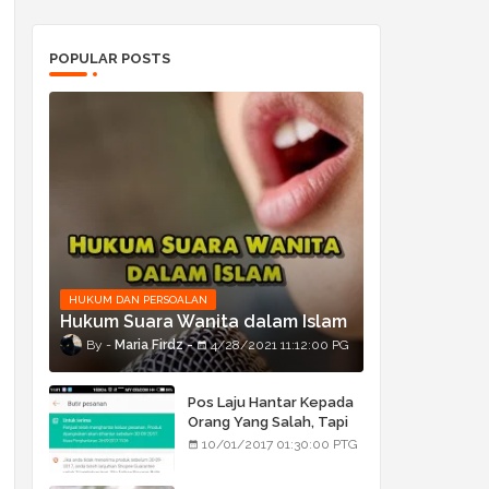
POPULAR POSTS
HUKUM DAN PERSOALAN
Hukum Suara Wanita dalam Islam
Maria Firdz
4/28/2021 11:12:00 PG
Pos Laju Hantar Kepada
Orang Yang Salah, Tapi
Orang Tu Pula Terima
10/01/2017 01:30:00 PTG
Bukan Barang Dia