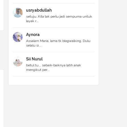
usryabdullah
setuju..Kita tak perlu jadi sempurna untuk
layak r...
Aynora
Assalam Maria, lama tk blogwalking. Dulu
selalu si...
Sii Nurul
betul tu... sebaik-baiknya latih anak
mengikut per...