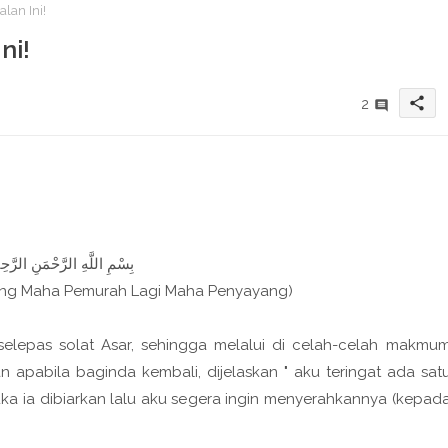
an Ini!
ni!
share
2
بِسْمِ اللَّهِ الرَّحْمَنِ الرَّحِيم
ang Maha Pemurah Lagi Maha Penyayang)
r selepas solat Asar, sehingga melalui di celah-celah makmu
 apabila baginda kembali, dijelaskan " aku teringat ada sat
uka ia dibiarkan lalu aku segera ingin menyerahkannya (kepad