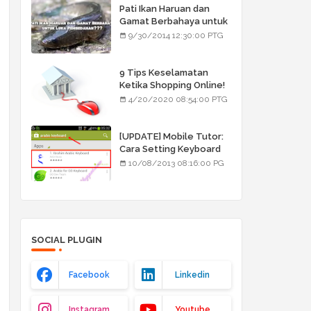
Pati Ikan Haruan dan
Gamat Berbahaya untuk
Luka Pembedahan???
9/30/2014 12:30:00 PTG
9 Tips Keselamatan
Ketika Shopping Online!
4/20/2020 08:54:00 PTG
[UPDATE] Mobile Tutor:
Cara Setting Keyboard
Arab/Jawi
10/08/2013 08:16:00 PG
SOCIAL PLUGIN
Facebook
Linkedin
Instagram
Youtube