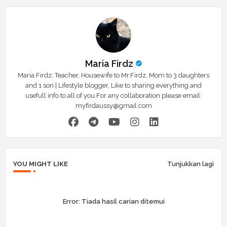
Maria Firdz
Maria Firdz: Teacher, Housewife to Mr.Firdz, Mom to 3 daughters
and 1 son | Lifestyle blogger, Like to sharing everything and
usefull info to all of you.For any collaboration please email:
myfirdaussy@gmail.com
YOU MIGHT LIKE
Tunjukkan lagi
Error:
Tiada hasil carian ditemui