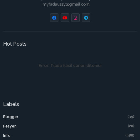
myfirdaussy@gmail.com
Hot Posts
Error:
Tiada hasil carian ditemui
Labels
Blogger
(39)
Fesyen
(28)
Info
(988)