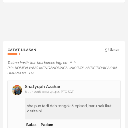
5 Ulasan
CATAT ULASAN
Terima kasih, lain kali komen lagi ea... ^_^
P/s: KOMEN YANG MENGANDUNGI LINK/URL AKTIF TIDAK AKAN
DIAPPROVE. TQ
Shafyqah Azahar
8 Jun 2018 pada 4:04:00 PTG SGT
sha pun tadi dah tengok 8 episod, baru nak ikut
cerita ni
Balas
Padam