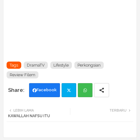
Tags
DramaTV
Lifestyle
Perkongsian
Review Filem
Facebook
Twi
Wh
LEBIH LAMA
TERBARU
KAWALLAH NAFSU ITU
tte
ats
r
app