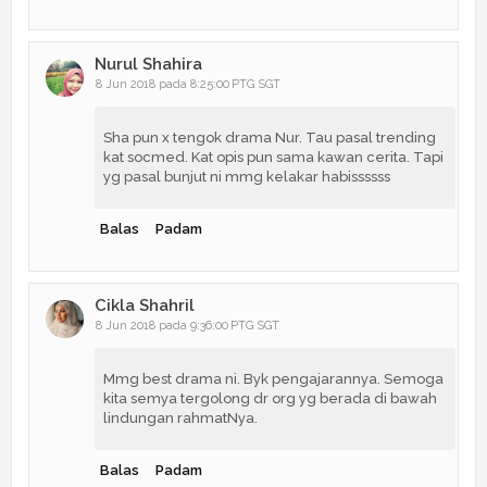
Nurul Shahira
8 Jun 2018 pada 8:25:00 PTG SGT
Sha pun x tengok drama Nur. Tau pasal trending
kat socmed. Kat opis pun sama kawan cerita. Tapi
yg pasal bunjut ni mmg kelakar habissssss
Balas
Padam
Cikla Shahril
8 Jun 2018 pada 9:36:00 PTG SGT
Mmg best drama ni. Byk pengajarannya. Semoga
kita semya tergolong dr org yg berada di bawah
lindungan rahmatNya.
Balas
Padam