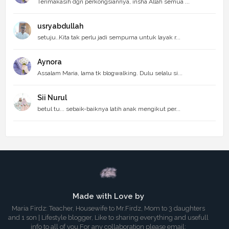
Terimakasih dgn perkongsiannya, insha Allah semua ...
usryabdullah
setuju..Kita tak perlu jadi sempurna untuk layak r...
Aynora
Assalam Maria, lama tk blogwalking. Dulu selalu si...
Sii Nurul
betul tu... sebaik-baiknya latih anak mengikut per...
Made with Love by
Maria Firdz: Teacher, Housewife to Mr.Firdz, Mom to 3 daughters
and 1 son | Lifestyle blogger, Like to sharing everything and usefull
info to all of you.For any collaboration please email: