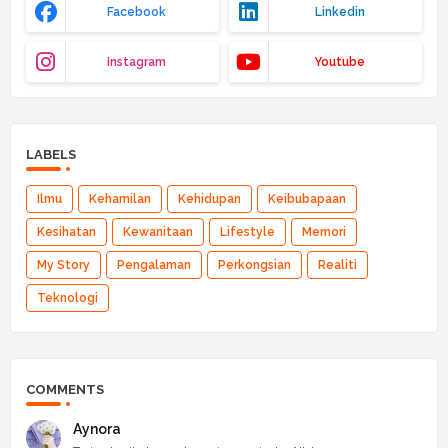
Facebook
Linkedin
Instagram
Youtube
LABELS
Ilmu
Kehamilan
Kehidupan
Keibubapaan
Kesihatan
Kewanitaan
Lifestyle
Memori
My Story
Pengalaman
Perkongsian
Realiti
Teknologi
COMMENTS
Aynora