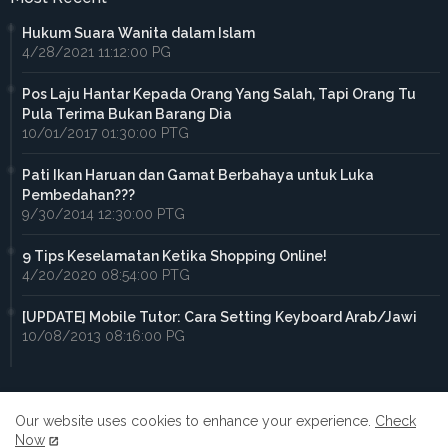
Hukum Suara Wanita dalam Islam
4/28/2021 11:12:00 PG
Pos Laju Hantar Kepada Orang Yang Salah, Tapi Orang Tu
Pula Terima Bukan Barang Dia
10/01/2017 01:30:00 PTG
Pati Ikan Haruan dan Gamat Berbahaya untuk Luka
Pembedahan???
9/30/2014 12:30:00 PTG
9 Tips Keselamatan Ketika Shopping Online!
4/20/2020 08:54:00 PTG
[UPDATE] Mobile Tutor: Cara Setting Keyboard Arab/Jawi
10/08/2013 08:16:00 PG
Our website uses cookies to enhance your experience.
Check
Now
Home
About
Contact us
Privacy Policy