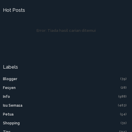
Hot Posts
Error:
Tiada hasil carian ditemui
Labels
Blogger
(39)
Fesyen
(28)
Info
(988)
Isu Semasa
(463)
Petua
(54)
Shopping
(31)
Tips
(211)