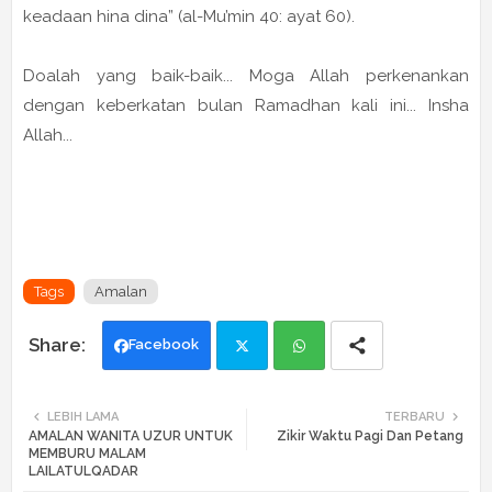
keadaan hina dina” (al-Mu’min 40: ayat 60).
Doalah yang baik-baik... Moga Allah perkenankan
dengan keberkatan bulan Ramadhan kali ini... Insha
Allah...
Tags
Amalan
Facebook
Twi
Wh
LEBIH LAMA
TERBARU
AMALAN WANITA UZUR UNTUK
Zikir Waktu Pagi Dan Petang
tte
ats
MEMBURU MALAM
LAILATULQADAR
r
app