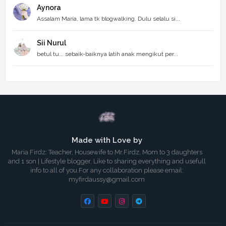
Aynora
Assalam Maria, lama tk blogwalking. Dulu selalu si...
Sii Nurul
betul tu... sebaik-baiknya latih anak mengikut per...
Made with Love by
Maria Firdz: Teacher, Housewife to Mr.Firdz, Mom to 3 daughters
and 1 son | Lifestyle blogger, Like to sharing everything and usefull
info to all of you.For any collaboration please email:
myfirdaussy@gmail.com