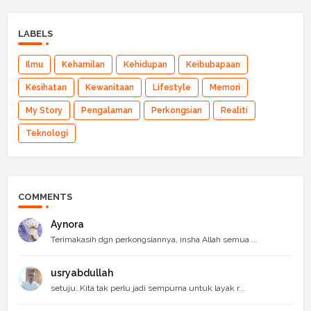
LABELS
Ilmu
Kehamilan
Kehidupan
Keibubapaan
Kesihatan
Kewanitaan
Lifestyle
Memori
My Story
Pengalaman
Perkongsian
Realiti
Teknologi
COMMENTS
Aynora
Terimakasih dgn perkongsiannya, insha Allah semua ...
usryabdullah
setuju..Kita tak perlu jadi sempurna untuk layak r...