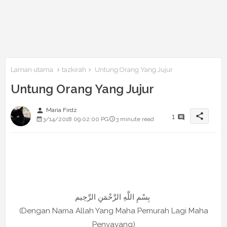
Laman utama
tazkirah
Untung Orang Yang Jujur
Untung Orang Yang Jujur
person
Maria Firdz
share
1
3/14/2018 09:02:00 PG
3 minute read
بِسْمِ اللَّهِ الرَّحْمَنِ الرَّحِيم
(Dengan Nama Allah Yang Maha Pemurah Lagi Maha
Penyayang)