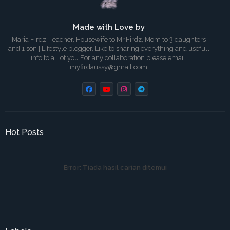
Made with Love by
Maria Firdz: Teacher, Housewife to Mr.Firdz, Mom to 3 daughters
and 1 son | Lifestyle blogger, Like to sharing everything and usefull
info to all of you.For any collaboration please email:
myfirdaussy@gmail.com
Hot Posts
Error:
Tiada hasil carian ditemui