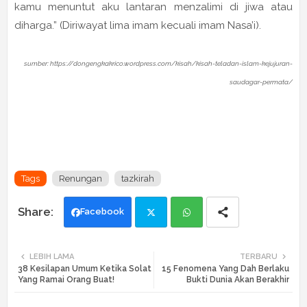
kamu menuntut aku lantaran menzalimi di jiwa atau
diharga.” (Diriwayat lima imam kecuali imam Nasa’i).
sumber: https://dongengkakrico.wordpress.com/kisah/kisah-teladan-islam-kejujuran-
saudagar-permata/
Tags
Renungan
tazkirah
Facebook
Twi
Wh
LEBIH LAMA
TERBARU
38 Kesilapan Umum Ketika Solat
15 Fenomena Yang Dah Berlaku
tte
ats
Yang Ramai Orang Buat!
Bukti Dunia Akan Berakhir
r
app