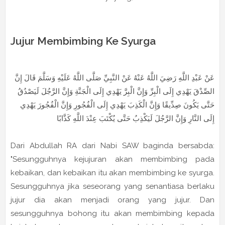
Jujur Membimbing Ke Syurga
عَنْ عَبْدِ اللَّهِ رَضِيَ اللَّهُ عَنْهُ عَنْ النَّبِيِّ صَلَّى اللَّهُ عَلَيْهِ وَسَلَّمَ قَالَ إِنَّ
الصِّدْقَ يَهْدِي إِلَى الْبِرِّ وَإِنَّ الْبِرَّ يَهْدِي إِلَى الْجَنَّةِ وَإِنَّ الرَّجُلَ لَيَصْدُقُ
حَتَّى يَكُونَ صِدِّيقًا وَإِنَّ الْكَذِبَ يَهْدِي إِلَى الْفُجُورِ وَإِنَّ الْفُجُورَ يَهْدِي
إِلَى النَّارِ وَإِنَّ الرَّجُلَ لَيَكْذِبُ حَتَّى يُكْتَبَ عِنْدَ اللَّهِ كَذَّابًا
Dari Abdullah RA dari Nabi SAW baginda bersabda:
"Sesungguhnya kejujuran akan membimbing pada
kebaikan, dan kebaikan itu akan membimbing ke syurga.
Sesungguhnya jika seseorang yang senantiasa berlaku
jujur dia akan menjadi orang yang jujur. Dan
sesungguhnya bohong itu akan membimbing kepada