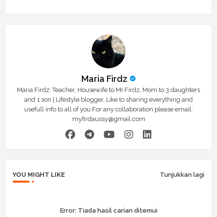
Maria Firdz
Maria Firdz: Teacher, Housewife to Mr.Firdz, Mom to 3 daughters
and 1 son | Lifestyle blogger, Like to sharing everything and
usefull info to all of you.For any collaboration please email:
myfirdaussy@gmail.com
YOU MIGHT LIKE
Tunjukkan lagi
Error:
Tiada hasil carian ditemui