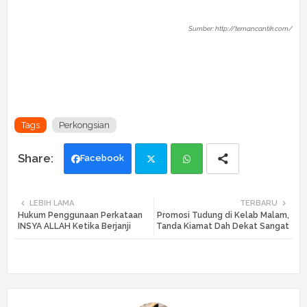
Sumber: http://temancantik.com/
Tags
Perkongsian
Facebook
Twi
Wh
LEBIH LAMA
TERBARU
Hukum Penggunaan Perkataan
Promosi Tudung di Kelab Malam,
tte
ats
INSYA ALLAH Ketika Berjanji
Tanda Kiamat Dah Dekat Sangat
r
app