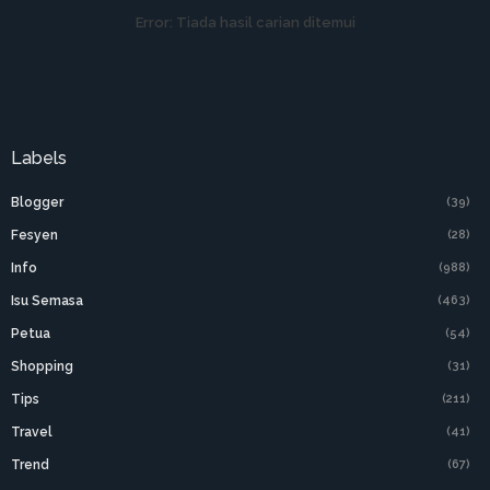
Error:
Tiada hasil carian ditemui
Labels
Blogger
(39)
Fesyen
(28)
Info
(988)
Isu Semasa
(463)
Petua
(54)
Shopping
(31)
Tips
(211)
Travel
(41)
Trend
(67)