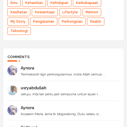
Ilmu
Kehamilan
Kehidupan
Keibubapaan
Kesihatan
Kewanitaan
Lifestyle
Memori
My Story
Pengalaman
Perkongsian
Realiti
Teknologi
COMMENTS
Aynora
Terimakasih dgn perkongsiannya, insha Allah semua ...
usryabdullah
setuju..Kita tak perlu jadi sempurna untuk layak r...
Aynora
Assalam Maria, lama tk blogwalking. Dulu selalu si...