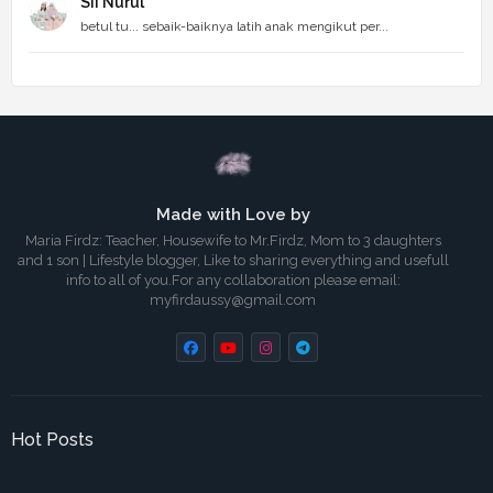
Sii Nurul
betul tu... sebaik-baiknya latih anak mengikut per...
Made with Love by
Maria Firdz: Teacher, Housewife to Mr.Firdz, Mom to 3 daughters
and 1 son | Lifestyle blogger, Like to sharing everything and usefull
info to all of you.For any collaboration please email:
myfirdaussy@gmail.com
Hot Posts