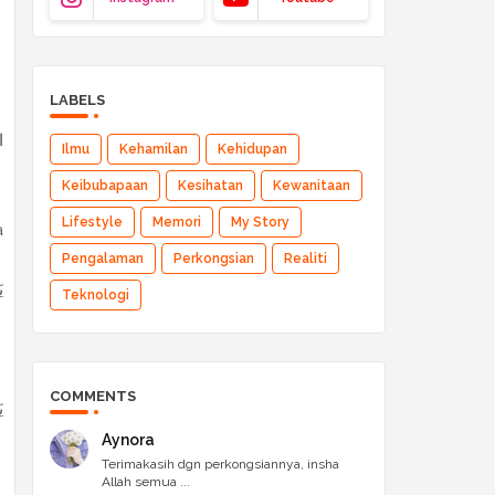
LABELS
ا
Ilmu
Kehamilan
Kehidupan
Keibubapaan
Kesihatan
Kewanitaan
Lifestyle
Memori
My Story
a
Pengalaman
Perkongsian
Realiti
ي
Teknologi
COMMENTS
ي
Aynora
Terimakasih dgn perkongsiannya, insha
Allah semua ...