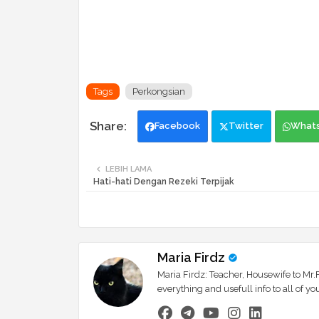
Tags
Perkongsian
Facebook
Twitter
What
LEBIH LAMA
Hati-hati Dengan Rezeki Terpijak
Maria Firdz
Maria Firdz: Teacher, Housewife to Mr.F
everything and usefull info to all of