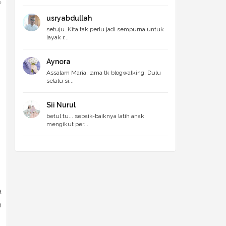
m
usryabdullah
setuju..Kita tak perlu jadi sempurna untuk
layak r...
Aynora
Assalam Maria, lama tk blogwalking. Dulu
selalu si...
Sii Nurul
betul tu... sebaik-baiknya latih anak
mengikut per...
a
h