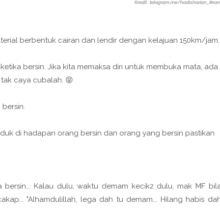
Kredit : telegram.me/hadisharian_ikra
erial berbentuk cairan dan lendir dengan kelajuan 150km/jam.
ketika bersin. Jika kita memaksa diri untuk membuka mata, ada
tak caya cubalah. 😝
bersin.
duduk di hadapan orang bersin dan orang yang bersin pastikan
ka bersin... Kalau dulu, waktu demam kecik2 dulu, mak MF bil
kap... "Alhamdulillah, lega dah tu demam... Hilang habis da