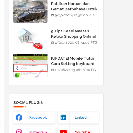
Pati Ikan Haruan dan
Gamat Berbahaya untuk
Luka Pembedahan???
9/30/2014 12:30:00 PTG
9 Tips Keselamatan
Ketika Shopping Online!
4/20/2020 08:54:00 PTG
[UPDATE] Mobile Tutor:
Cara Setting Keyboard
Arab/Jawi
10/08/2013 08:16:00 PG
SOCIAL PLUGIN
Facebook
Linkedin
Instagram
Youtube