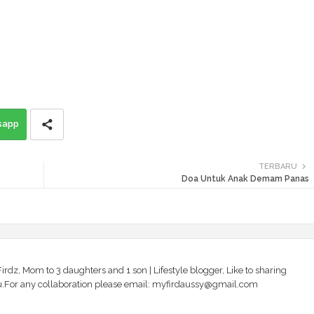
sapp
TERBARU
Doa Untuk Anak Demam Panas
irdz, Mom to 3 daughters and 1 son | Lifestyle blogger, Like to sharing
 you.For any collaboration please email: myfirdaussy@gmail.com