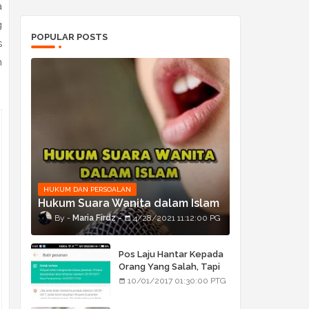
a
g
POPULAR POSTS
s
n
HUKUM DAN PERSOALAN
Hukum Suara Wanita dalam Islam
Maria Firdz
4/28/2021 11:12:00 PG
Pos Laju Hantar Kepada
Orang Yang Salah, Tapi
Orang Tu Pula Terima
10/01/2017 01:30:00 PTG
Bukan Barang Dia