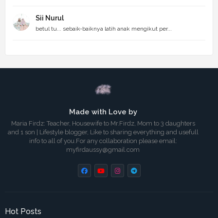
Sii Nurul
betul tu... sebaik-baiknya latih anak mengikut per...
Made with Love by
Maria Firdz: Teacher, Housewife to Mr.Firdz, Mom to 3 daughters
and 1 son | Lifestyle blogger, Like to sharing everything and usefull
info to all of you.For any collaboration please email:
myfirdaussy@gmail.com
Hot Posts