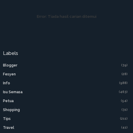
Error:
Tiada hasil carian ditemui
Labels
Blogger
(39)
Fesyen
(28)
Info
(988)
Isu Semasa
(463)
Petua
(54)
Shopping
(31)
Tips
(211)
Travel
(41)