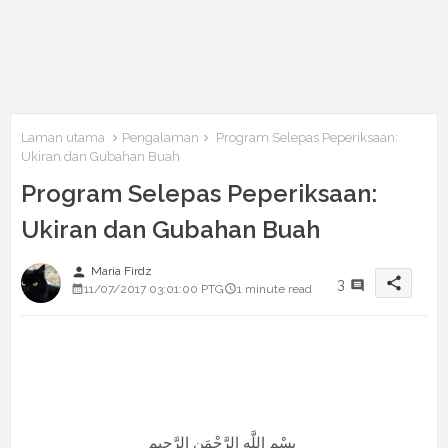
Laman utama
Pengalaman
Program Selepas Peperiksaan:
Ukiran dan Gubahan Buah
Program Selepas Peperiksaan:
Ukiran dan Gubahan Buah
person
Maria Firdz
share
3
11/07/2017 03:01:00 PTG
1 minute read
بِسْمِ اللَّهِ الرَّحْمَنِ الرَّحِيم