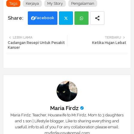
Tags
Kerjaya
My Story
Pengalaman
Facebook
Twi
Wh
LEBIH LAMA
TERBARU
Cadangan Resepi Untuk Pesakit
Ketika Hujan Lebat
tte
ats
Kanser
r
app
Maria Firdz
Maria Firdz: Teacher, Housewife to Mr.Firdz, Mom to 3 daughters
and 1 son | Lifestyle blogger, Like to sharing everything and
usefull info to all of you.For any collaboration please email:
myfirdaussy@gmail.com