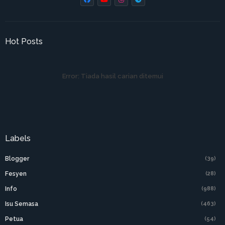
Hot Posts
Error:
Tiada hasil carian ditemui
Labels
Blogger
(39)
Fesyen
(28)
Info
(988)
Isu Semasa
(463)
Petua
(54)