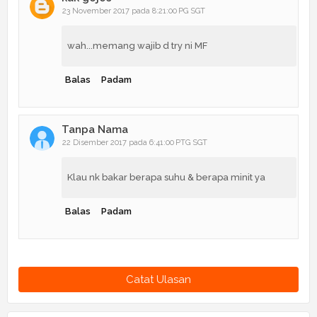
23 November 2017 pada 8:21:00 PG SGT
wah...memang wajib d try ni MF
Balas
Padam
Tanpa Nama
22 Disember 2017 pada 6:41:00 PTG SGT
Klau nk bakar berapa suhu & berapa minit ya
Balas
Padam
Catat Ulasan