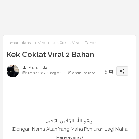
Laman utama
Viral
Kek Coklat Viral 2 Bahan
Kek Coklat Viral 2 Bahan
person
Maria Firdz
share
5
11/18/2017 08:25:00 PG
2 minute read
بِسْمِ اللَّهِ الرَّحْمَنِ الرَّحِيم
(Dengan Nama Allah Yang Maha Pemurah Lagi Maha
Penyayang)