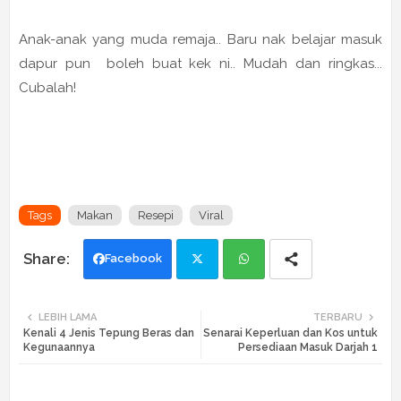
Anak-anak yang muda remaja.. Baru nak belajar masuk
dapur pun boleh buat kek ni.. Mudah dan ringkas...
Cubalah!
Tags
Makan
Resepi
Viral
Facebook
Twi
Wh
LEBIH LAMA
TERBARU
Kenali 4 Jenis Tepung Beras dan
Senarai Keperluan dan Kos untuk
tte
ats
Kegunaannya
Persediaan Masuk Darjah 1
r
app