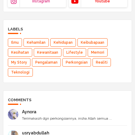
Instagram
Youtube
LABELS
Ilmu
Kehamilan
Kehidupan
Keibubapaan
Kesihatan
Kewanitaan
Lifestyle
Memori
My Story
Pengalaman
Perkongsian
Realiti
Teknologi
COMMENTS
Aynora
Terimakasih dgn perkongsiannya, insha Allah semua ...
usryabdullah