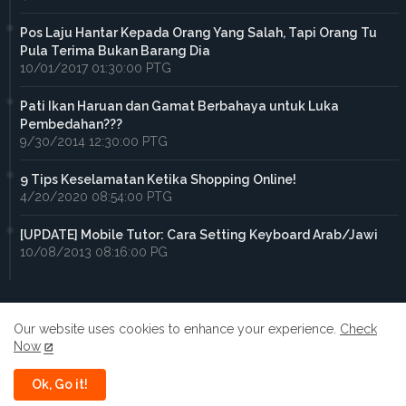
Pos Laju Hantar Kepada Orang Yang Salah, Tapi Orang Tu
Pula Terima Bukan Barang Dia
10/01/2017 01:30:00 PTG
Pati Ikan Haruan dan Gamat Berbahaya untuk Luka
Pembedahan???
9/30/2014 12:30:00 PTG
9 Tips Keselamatan Ketika Shopping Online!
4/20/2020 08:54:00 PTG
[UPDATE] Mobile Tutor: Cara Setting Keyboard Arab/Jawi
10/08/2013 08:16:00 PG
Our website uses cookies to enhance your experience.
Check
Now
Home
About
Contact us
Privacy Policy
Ok, Go it!
All Right Reserved Copyright ©