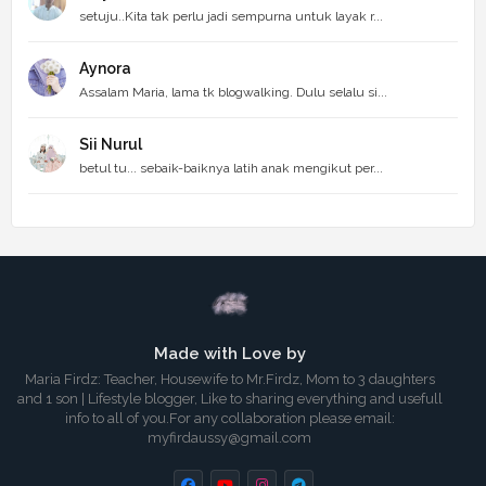
setuju..Kita tak perlu jadi sempurna untuk layak r...
Aynora
Assalam Maria, lama tk blogwalking. Dulu selalu si...
Sii Nurul
betul tu... sebaik-baiknya latih anak mengikut per...
Made with Love by
Maria Firdz: Teacher, Housewife to Mr.Firdz, Mom to 3 daughters
and 1 son | Lifestyle blogger, Like to sharing everything and usefull
info to all of you.For any collaboration please email:
myfirdaussy@gmail.com