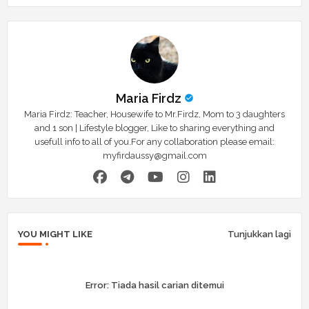
Maria Firdz
Maria Firdz: Teacher, Housewife to Mr.Firdz, Mom to 3 daughters
and 1 son | Lifestyle blogger, Like to sharing everything and
usefull info to all of you.For any collaboration please email:
myfirdaussy@gmail.com
YOU MIGHT LIKE
Tunjukkan lagi
Error:
Tiada hasil carian ditemui