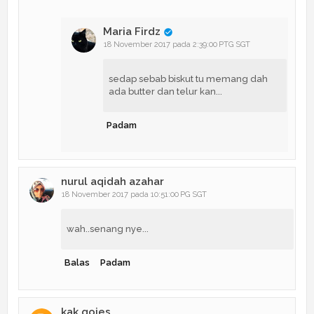
Maria Firdz
18 November 2017 pada 2:39:00 PTG SGT
sedap sebab biskut tu memang dah
ada butter dan telur kan...
Padam
nurul aqidah azahar
18 November 2017 pada 10:51:00 PG SGT
wah..senang nye...
Balas
Padam
kak gojes