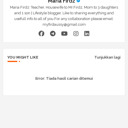
Maria Firdz
Maria Firdz: Teacher, Housewife to Mr.Firdz, Mom to 3 daughters
and 1 son | Lifestyle blogger, Like to sharing everything and
usefull info to all of you.For any collaboration please email:
myfirdaussy@gmail.com
YOU MIGHT LIKE
Tunjukkan lagi
Error:
Tiada hasil carian ditemui