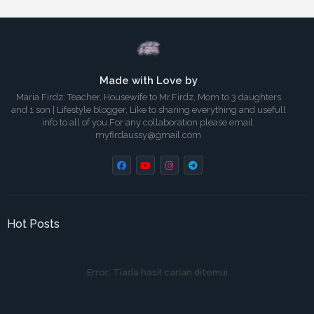
Made with Love by
Maria Firdz: Teacher, Housewife to Mr.Firdz, Mom to 3 daughters
and 1 son | Lifestyle blogger, Like to sharing everything and usefull
info to all of you.For any collaboration please email:
myfirdaussy@gmail.com
Hot Posts
Error:
Tiada hasil carian ditemui