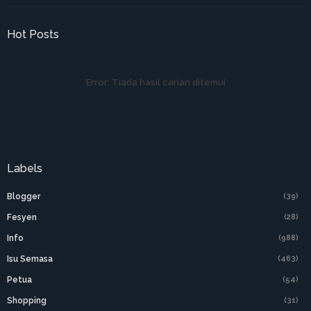
Hot Posts
Error:
Tiada hasil carian ditemui
Labels
Blogger
(39)
Fesyen
(28)
Info
(988)
Isu Semasa
(463)
Petua
(54)
Shopping
(31)