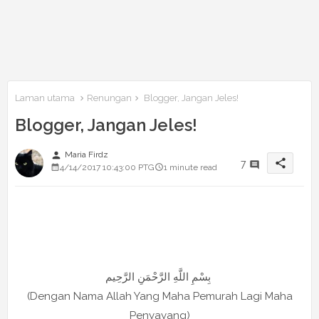
Laman utama
Renungan
Blogger, Jangan Jeles!
Blogger, Jangan Jeles!
person
Maria Firdz
share
7
4/14/2017 10:43:00 PTG
1 minute read
بِسْمِ اللَّهِ الرَّحْمَنِ الرَّحِيم
(Dengan Nama Allah Yang Maha Pemurah Lagi Maha
Penyayang)