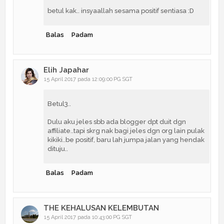
betul kak.. insyaallah sesama positif sentiasa :D
Balas
Padam
Elih Japahar
15 April 2017 pada 12:09:00 PG SGT
Betul3..
Dulu aku jeles sbb ada blogger dpt duit dgn
affiliate..tapi skrg nak bagi jeles dgn org lain pulak
kikiki..be positif, baru lah jumpa jalan yang hendak
dituju..
Balas
Padam
THE KEHALUSAN KELEMBUTAN
15 April 2017 pada 10:43:00 PG SGT