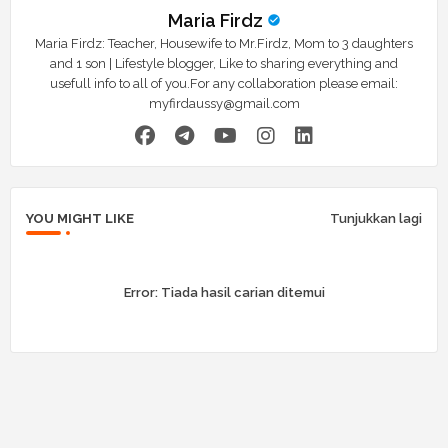
Maria Firdz
Maria Firdz: Teacher, Housewife to Mr.Firdz, Mom to 3 daughters
and 1 son | Lifestyle blogger, Like to sharing everything and
usefull info to all of you.For any collaboration please email:
myfirdaussy@gmail.com
YOU MIGHT LIKE
Tunjukkan lagi
Error:
Tiada hasil carian ditemui