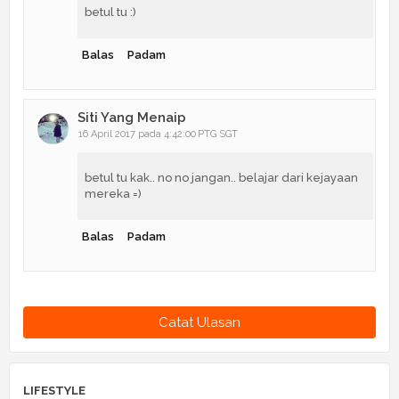
betul tu :)
Balas
Padam
Siti Yang Menaip
16 April 2017 pada 4:42:00 PTG SGT
betul tu kak.. no no jangan.. belajar dari kejayaan
mereka =)
Balas
Padam
Catat Ulasan
LIFESTYLE