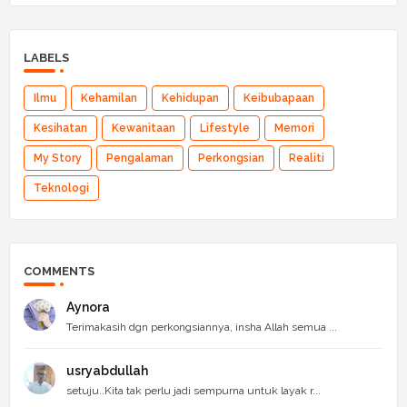
LABELS
Ilmu
Kehamilan
Kehidupan
Keibubapaan
Kesihatan
Kewanitaan
Lifestyle
Memori
My Story
Pengalaman
Perkongsian
Realiti
Teknologi
COMMENTS
Aynora
Terimakasih dgn perkongsiannya, insha Allah semua ...
usryabdullah
setuju..Kita tak perlu jadi sempurna untuk layak r...