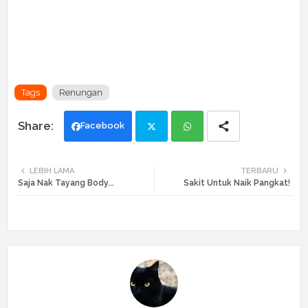
Tags
Renungan
Facebook
Twi
Wh
LEBIH LAMA
TERBARU
Saja Nak Tayang Body...
Sakit Untuk Naik Pangkat!
tte
ats
r
app