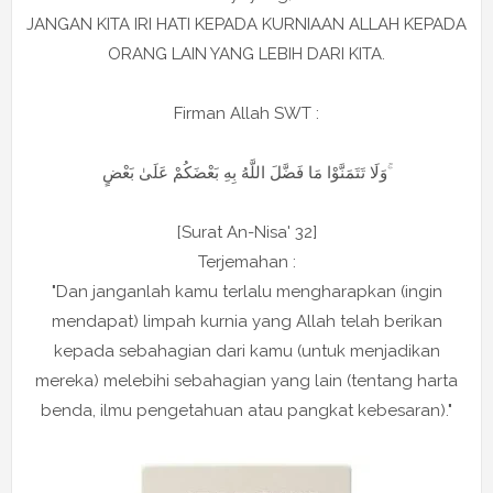
JANGAN KITA IRI HATI KEPADA KURNIAAN ALLAH KEPADA
ORANG LAIN YANG LEBIH DARI KITA.
Firman Allah SWT :
وَلَا تَتَمَنَّوْا مَا فَضَّلَ اللَّهُ بِهِ بَعْضَكُمْ عَلَىٰ بَعْضٍ ۚ
[Surat An-Nisa' 32]
‎Terjemahan :
"Dan janganlah kamu terlalu mengharapkan (ingin
mendapat) limpah kurnia yang Allah telah berikan
kepada sebahagian dari kamu (untuk menjadikan
mereka) melebihi sebahagian yang lain (tentang harta
benda, ilmu pengetahuan atau pangkat kebesaran)."