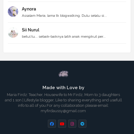
Aynora
Assalam Maria, lama tk blogwalking. Dulu selalu si...
Sii Nurul
betul tu... sebaik-baiknya latih anak mengikut per...
Made with Love by
Maria Firdz: Teacher, Housewife to Mr.Firdz, Mom to 3 daughters
and 1 son | Lifestyle blogger, Like to sharing everything and usefull
info to all of you.For any collaboration please email:
myfirdaussy@gmail.com