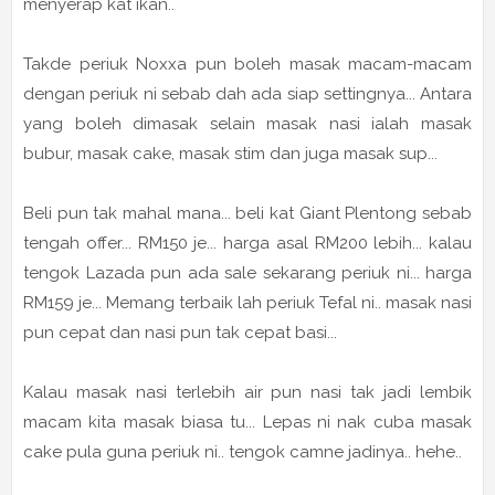
menyerap kat ikan..
Takde periuk Noxxa pun boleh masak macam-macam
dengan periuk ni sebab dah ada siap settingnya... Antara
yang boleh dimasak selain masak nasi ialah masak
bubur, masak cake, masak stim dan juga masak sup...
Beli pun tak mahal mana... beli kat Giant Plentong sebab
tengah offer... RM150 je... harga asal RM200 lebih... kalau
tengok Lazada pun ada sale sekarang periuk ni... harga
RM159 je... Memang terbaik lah periuk Tefal ni.. masak nasi
pun cepat dan nasi pun tak cepat basi...
Kalau masak nasi terlebih air pun nasi tak jadi lembik
macam kita masak biasa tu... Lepas ni nak cuba masak
cake pula guna periuk ni.. tengok camne jadinya.. hehe..