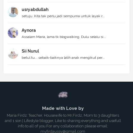
usryabdullah
setuju..Kita tak perlu jadi sempurna untuk layak r...
Aynora
Assalam Maria, lama tk blogwalking. Dulu selalu si...
Sii Nurul
betul tu... sebaik-baiknya latih anak mengikut per...
Made with Love by
Maria Firdz: Teacher, Housewife to Mr.Firdz, Mom to 3 daughters
and 1 son | Lifestyle blogger, Like to sharing everything and usefull
info to all of you.For any collaboration please email:
myfirdaussy@gmail.com