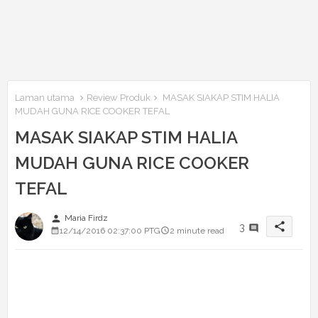
Laman utama
Review Produk
MASAK SIAKAP STIM HALIA
MUDAH GUNA RICE COOKER TEFAL
MASAK SIAKAP STIM HALIA
MUDAH GUNA RICE COOKER
TEFAL
person
Maria Firdz
share
3
12/14/2016 02:37:00 PTG
2 minute read