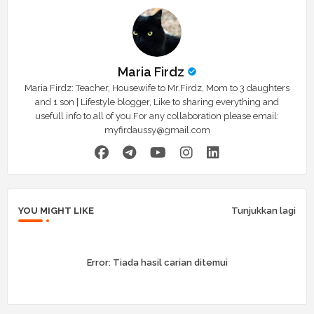
Maria Firdz
Maria Firdz: Teacher, Housewife to Mr.Firdz, Mom to 3 daughters
and 1 son | Lifestyle blogger, Like to sharing everything and
usefull info to all of you.For any collaboration please email:
myfirdaussy@gmail.com
YOU MIGHT LIKE
Tunjukkan lagi
Error:
Tiada hasil carian ditemui