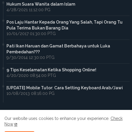
Hukum Suara Wanita dalam Islam
4/28/2021 11:12:00 PG
Pos Laju Hantar Kepada Orang Yang Salah, Tapi Orang Tu
Pula Terima Bukan Barang Dia
10/01/2017 01:30:00 PTG
Pati Ikan Haruan dan Gamat Berbahaya untuk Luka
Pembedahan???
9/30/2014 12:30:00 PTG
9 Tips Keselamatan Ketika Shopping Online!
4/20/2020 08:54:00 PTG
[UPDATE] Mobile Tutor: Cara Setting Keyboard Arab/Jawi
10/08/2013 08:16:00 PG
Our website uses cookies to enhance your experience.
Check
Now
Home
About
Contact us
Privacy Policy