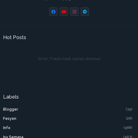
Hot Posts
Error:
Tiada hasil carian ditemui
Labels
Blogger
(39)
Fesyen
(28)
Info
(988)
Isu Semasa
(463)