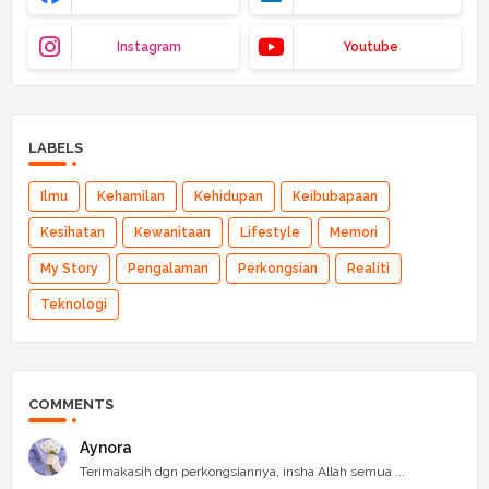
Instagram
Youtube
LABELS
Ilmu
Kehamilan
Kehidupan
Keibubapaan
Kesihatan
Kewanitaan
Lifestyle
Memori
My Story
Pengalaman
Perkongsian
Realiti
Teknologi
COMMENTS
Aynora
Terimakasih dgn perkongsiannya, insha Allah semua ...