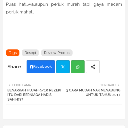
Puas hati..walaupun periuk murah tapi gaya macam
periuk mahal..
Tags
Resepi
Review Produk
Facebook
Twi
Wh
LEBIH LAMA
TERBARU
BENARKAH HUJAH 9/10 REZEKI
3 CARA MUDAH NAK MENABUNG
tte
ats
ITU DARI BERNIAGA HADIS
UNTUK TAHUN 2017
SAHIH???
r
app