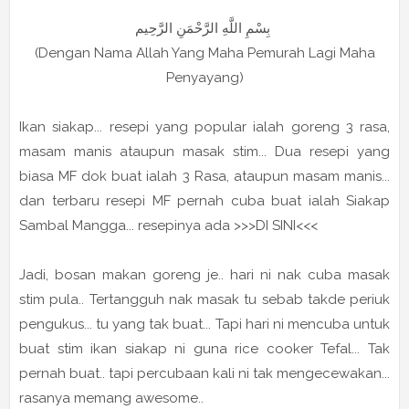
بِسْمِ اللَّهِ الرَّحْمَنِ الرَّحِيم
(Dengan Nama Allah Yang Maha Pemurah Lagi Maha
Penyayang)
Ikan siakap... resepi yang popular ialah goreng 3 rasa,
masam manis ataupun masak stim... Dua resepi yang
biasa MF dok buat ialah 3 Rasa, ataupun masam manis...
dan terbaru resepi MF pernah cuba buat ialah Siakap
Sambal Mangga... resepinya ada >>>DI SINI<<<
Jadi, bosan makan goreng je.. hari ni nak cuba masak
stim pula.. Tertangguh nak masak tu sebab takde periuk
pengukus... tu yang tak buat... Tapi hari ni mencuba untuk
buat stim ikan siakap ni guna rice cooker Tefal... Tak
pernah buat.. tapi percubaan kali ni tak mengecewakan...
rasanya memang awesome..