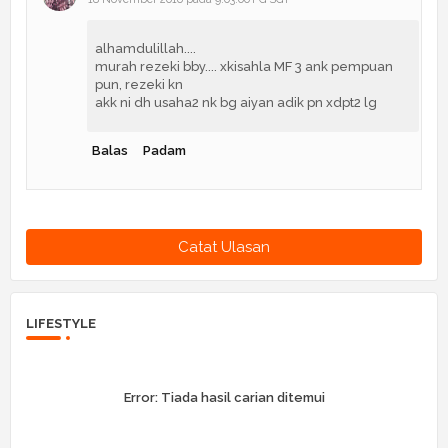
alhamdulillah....
murah rezeki bby.... xkisahla MF 3 ank pempuan
pun, rezeki kn
akk ni dh usaha2 nk bg aiyan adik pn xdpt2 lg
Balas
Padam
Catat Ulasan
LIFESTYLE
Error:
Tiada hasil carian ditemui