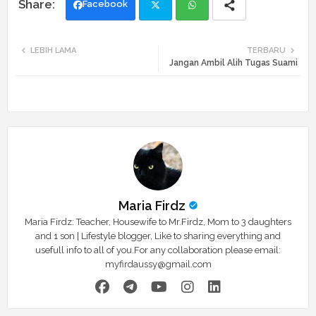
Facebook
Twi
Wh
LEBIH LAMA
TERBARU
Jangan Ambil Alih Tugas Suami
tte
ats
r
app
Maria Firdz
Maria Firdz: Teacher, Housewife to Mr.Firdz, Mom to 3 daughters
and 1 son | Lifestyle blogger, Like to sharing everything and
usefull info to all of you.For any collaboration please email:
myfirdaussy@gmail.com