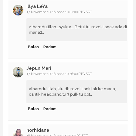
Illya LeYa
17 November 2016 pada 10:07:00 PTG SGT
Alhamdulillah...syukur... Betul tu..rezeki anak ada di
mana2..
Balas
Padam
Jepun Mari
17 November 2016 pada 10:46:00 PTG SGT
alhamdulillah, klu dh rezeki ank tak ke mana,
cantik headband tu 3 pulk tu dpt..
Balas
Padam
norhidana
18 November 2016 pada 9:03:00 PG SGT