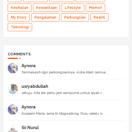
Kesihatan
Kewanitaan
Lifestyle
Memori
My Story
Pengalaman
Perkongsian
Realiti
Teknologi
COMMENTS
Aynora
Terimakasih dgn perkongsiannya, insha Allah semua ...
usryabdullah
setuju..Kita tak perlu jadi sempurna untuk layak r...
Aynora
Assalam Maria, lama tk blogwalking. Dulu selalu si...
Sii Nurul