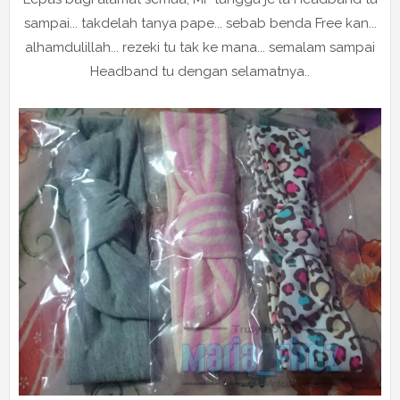
sampai... takdelah tanya pape... sebab benda Free kan...
alhamdulillah... rezeki tu tak ke mana... semalam sampai
Headband tu dengan selamatnya..