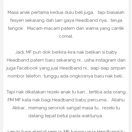
Masa anak pertama kedua dulu beli juga. tapi biasalah
fesyen sekarang dah lain gaya Headband nya... teruja
tengok.. Macam-macam patern dan warna yang cantik
comel.
Jadi, MF pun dok berkira-kira nak belikan si baby
Headband patern baru sekarang ni... usha instagram dan
juga Facebook yang jual Headband ni... siap-siap simpan
nombor telefon.. tunggu ada ongkosnya baru nak beli...
Tapi nak dikatakan rezeki anak tu kan... tertiba ada orang
PM MF kata nak bagi Headband baby percuma... Allahu
Akbar... memang seronok sangat masa tu... rezeki tu
datang tepat betul pada waktunya..
Lepas bagi alamat semua, MF tunggu je la Headband tu