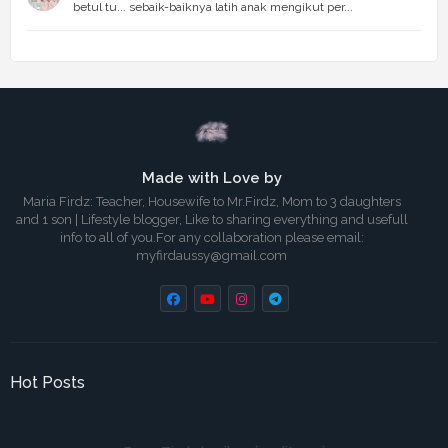
betul tu... sebaik-baiknya latih anak mengikut per...
Made with Love by
Maria Firdz: Teacher, Housewife to Mr.Firdz, Mom to 3 daughters
and 1 son | Lifestyle blogger, Like to sharing everything and usefull
info to all of you.For any collaboration please email:
myfirdaussy@gmail.com
Hot Posts