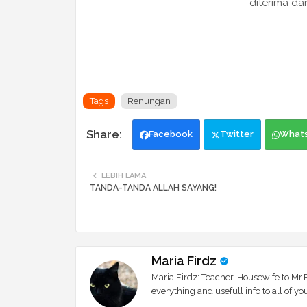
diterima dan
Tags
Renungan
Facebook
Twitter
What
LEBIH LAMA
TANDA-TANDA ALLAH SAYANG!
Maria Firdz
Maria Firdz: Teacher, Housewife to Mr.F
everything and usefull info to all of