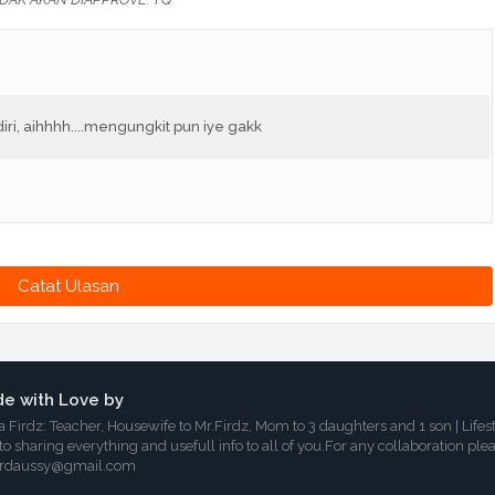
iri, aihhhh....mengungkit pun iye gakk
Catat Ulasan
e with Love by
a Firdz: Teacher, Housewife to Mr.Firdz, Mom to 3 daughters and 1 son | Lifes
 to sharing everything and usefull info to all of you.For any collaboration ple
irdaussy@gmail.com