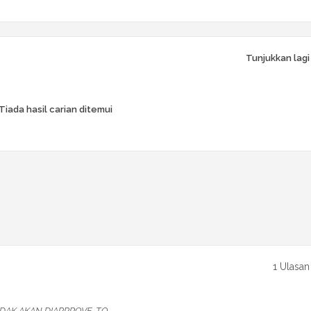
Tunjukkan lagi
Tiada hasil carian ditemui
1 Ulasan
DAK AKAN DIAPPROVE. TQ