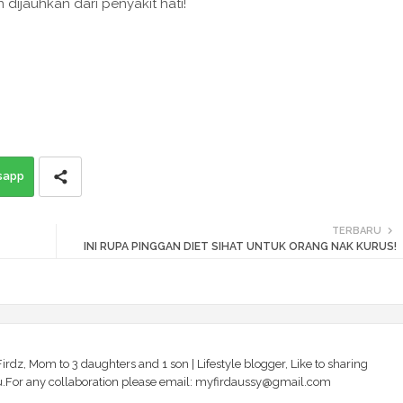
 dijauhkan dari penyakit hati!
sapp
TERBARU
INI RUPA PINGGAN DIET SIHAT UNTUK ORANG NAK KURUS!
irdz, Mom to 3 daughters and 1 son | Lifestyle blogger, Like to sharing
 you.For any collaboration please email: myfirdaussy@gmail.com