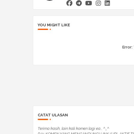
YOU MIGHT LIKE
Error:
CATAT ULASAN
Terima kasih, lain kali komen lagi ea... ^_^
P/s: KOMEN YANG MENGANDUNGI LINK/URL AKTIF TI