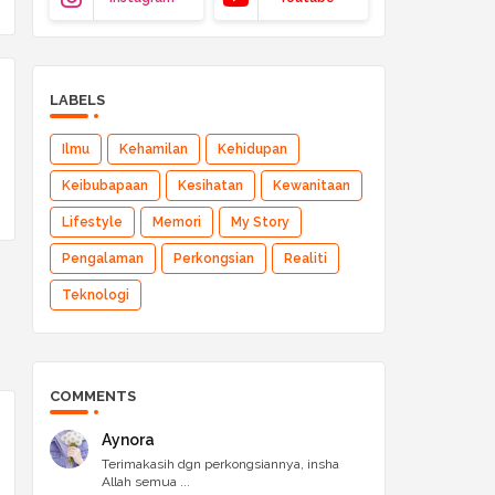
LABELS
Ilmu
Kehamilan
Kehidupan
Keibubapaan
Kesihatan
Kewanitaan
Lifestyle
Memori
My Story
Pengalaman
Perkongsian
Realiti
Teknologi
COMMENTS
Aynora
Terimakasih dgn perkongsiannya, insha
Allah semua ...