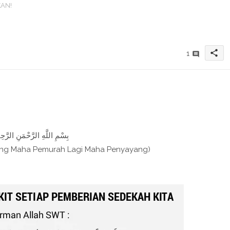
AN!
!
share
1
بِسْمِ اللَّهِ الرَّحْمَنِ الرَّحِيم
ang Maha Pemurah Lagi Maha Penyayang)