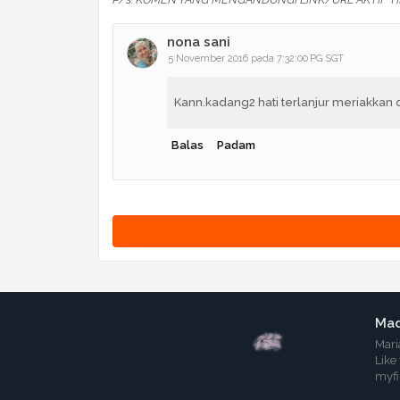
nona sani
5 November 2016 pada 7:32:00 PG SGT
Kann.kadang2 hati terlanjur meriakkan d
Balas
Padam
Mad
Mari
Like
myf