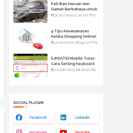
Pati Ikan Haruan dan
Gamat Berbahaya untuk
Luka Pembedahan???
9/30/2014 12:30:00 PTG
9 Tips Keselamatan
Ketika Shopping Online!
4/20/2020 08:54:00 PTG
[UPDATE] Mobile Tutor:
Cara Setting Keyboard
Arab/Jawi
10/08/2013 08:16:00 PG
SOCIAL PLUGIN
Facebook
Linkedin
Instagram
Youtube