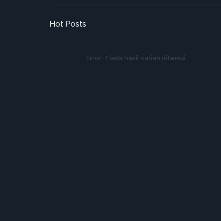
Hot Posts
Error:
Tiada hasil carian ditemui