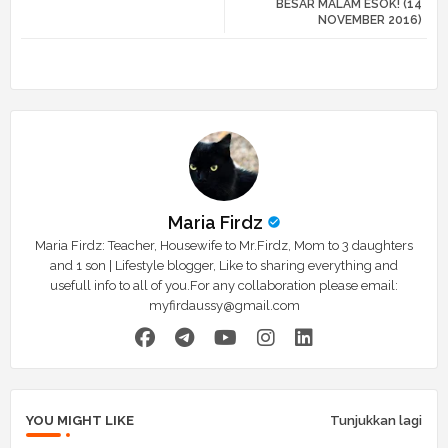
BESAR MALAM ESOK! (14
NOVEMBER 2016)
r
app
Maria Firdz
Maria Firdz: Teacher, Housewife to Mr.Firdz, Mom to 3 daughters
and 1 son | Lifestyle blogger, Like to sharing everything and
usefull info to all of you.For any collaboration please email:
myfirdaussy@gmail.com
YOU MIGHT LIKE
Tunjukkan lagi