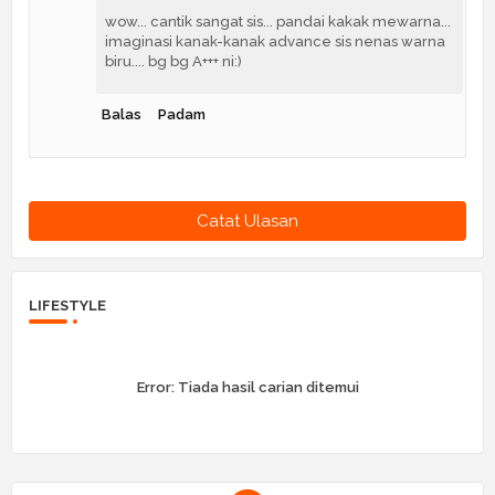
wow... cantik sangat sis... pandai kakak mewarna...
imaginasi kanak-kanak advance sis nenas warna
biru.... bg bg A+++ ni:)
Balas
Padam
Catat Ulasan
LIFESTYLE
Error:
Tiada hasil carian ditemui