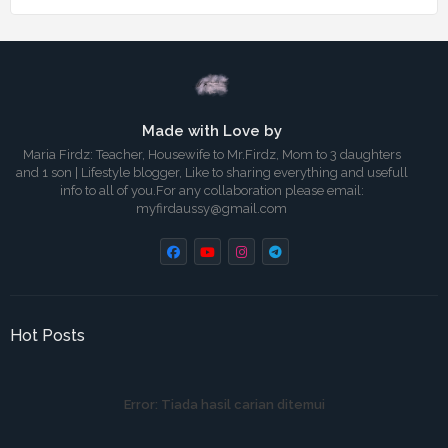
Made with Love by
Maria Firdz: Teacher, Housewife to Mr.Firdz, Mom to 3 daughters
and 1 son | Lifestyle blogger, Like to sharing everything and usefull
info to all of you.For any collaboration please email:
myfirdaussy@gmail.com
Hot Posts
Error:
Tiada hasil carian ditemui