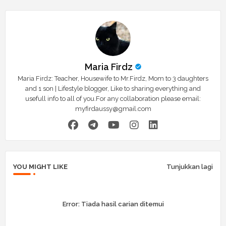
Maria Firdz
Maria Firdz: Teacher, Housewife to Mr.Firdz, Mom to 3 daughters
and 1 son | Lifestyle blogger, Like to sharing everything and
usefull info to all of you.For any collaboration please email:
myfirdaussy@gmail.com
YOU MIGHT LIKE
Tunjukkan lagi
Error:
Tiada hasil carian ditemui