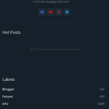
myfirdaussy@gmail.com
Hot Posts
Error:
Tiada hasil carian ditemui
Labels
Blogger
(39)
Fesyen
(28)
Info
(988)