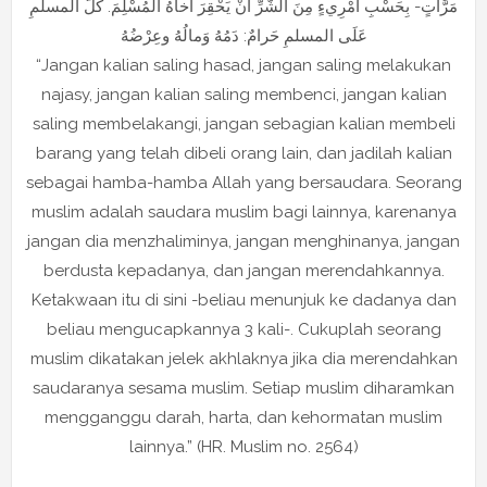
مَرَّاتٍ- بِحَسْبِ امْرِيءٍ مِنَ الشَّرِّ أَنْ يَحْقِرَ أَخاهُ الْمُسْلِمَ. كُلُّ الْمسلمِ
عَلَى المسلمِ حَرامٌ: دَمُهُ وَمالُهُ وعِرْضُهُ
“Jangan kalian saling hasad, jangan saling melakukan
najasy, jangan kalian saling membenci, jangan kalian
saling membelakangi, jangan sebagian kalian membeli
barang yang telah dibeli orang lain, dan jadilah kalian
sebagai hamba-hamba Allah yang bersaudara. Seorang
muslim adalah saudara muslim bagi lainnya, karenanya
jangan dia menzhaliminya, jangan menghinanya, jangan
berdusta kepadanya, dan jangan merendahkannya.
Ketakwaan itu di sini -beliau menunjuk ke dadanya dan
beliau mengucapkannya 3 kali-. Cukuplah seorang
muslim dikatakan jelek akhlaknya jika dia merendahkan
saudaranya sesama muslim. Setiap muslim diharamkan
mengganggu darah, harta, dan kehormatan muslim
lainnya.” (HR. Muslim no. 2564)