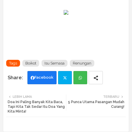
Tags
Boikot
Isu Semasa
Renungan
Facebook
Twi
Wh
LEBIH LAMA
TERBARU
Doa Ini Paling Banyak Kita Baca,
5 Punca Utama Pasangan Mudah
tte
ats
Tapi Kita Tak Sedar Itu Doa Yang
Curang!
Kita Minta!
r
app