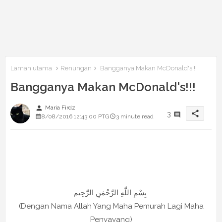
Laman utama
Renungan
Bangganya Makan McDonald's!!!
Bangganya Makan McDonald's!!!
person
Maria Firdz
share
3
8/08/2016 12:43:00 PTG
3 minute read
بِسْمِ اللَّهِ الرَّحْمَنِ الرَّحِيم
(Dengan Nama Allah Yang Maha Pemurah Lagi Maha
Penyayang)