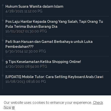
Hukum Suara Wanita dalam Islam
4/28/2021 11:12:00 PG
Pos Laju Hantar Kepada Orang Yang Salah, Tapi Orang Tu
Pula Terima Bukan Barang Dia
10/01/2017 01:30:00 PTG
Pati Ikan Haruan dan Gamat Berbahaya untuk Luka
Pembedahan???
9/30/2014 12:30:00 PTG
9 Tips Keselamatan Ketika Shopping Online!
4/20/2020 08:54:00 PTG
[UPDATE] Mobile Tutor: Cara Setting Keyboard Arab/Jawi
10/08/2013 08:16:00 PG
Our website uses cookies to enhance your experience.
Check
Now
Home
About
Contact us
Privacy Policy