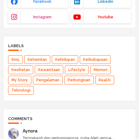
Facebook
Linkedin
Instagram
Youtube
LABELS
Ilmu
Kehamilan
Kehidupan
Keibubapaan
Kesihatan
Kewanitaan
Lifestyle
Memori
My Story
Pengalaman
Perkongsian
Realiti
Teknologi
COMMENTS
Aynora
Terimakasih dgn perkongsiannya, insha Allah semua ...