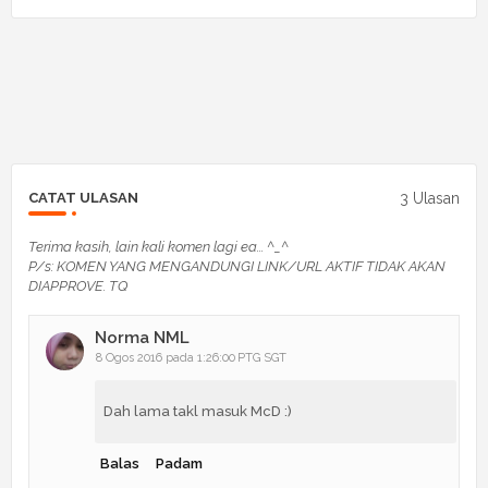
3 Ulasan
CATAT ULASAN
Terima kasih, lain kali komen lagi ea... ^_^
P/s: KOMEN YANG MENGANDUNGI LINK/URL AKTIF TIDAK AKAN
DIAPPROVE. TQ
Norma NML
8 Ogos 2016 pada 1:26:00 PTG SGT
Dah lama takl masuk McD :)
Balas
Padam