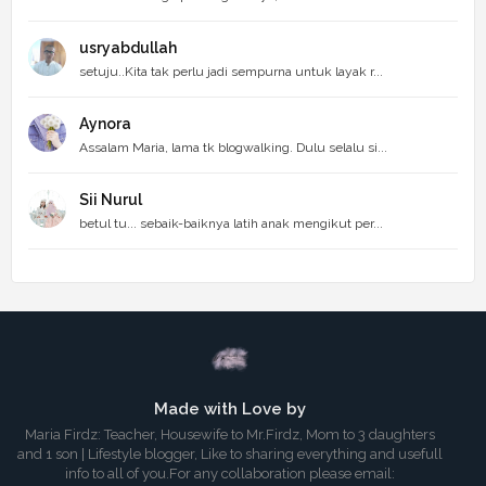
usryabdullah
setuju..Kita tak perlu jadi sempurna untuk layak r...
Aynora
Assalam Maria, lama tk blogwalking. Dulu selalu si...
Sii Nurul
betul tu... sebaik-baiknya latih anak mengikut per...
Made with Love by
Maria Firdz: Teacher, Housewife to Mr.Firdz, Mom to 3 daughters
and 1 son | Lifestyle blogger, Like to sharing everything and usefull
info to all of you.For any collaboration please email: