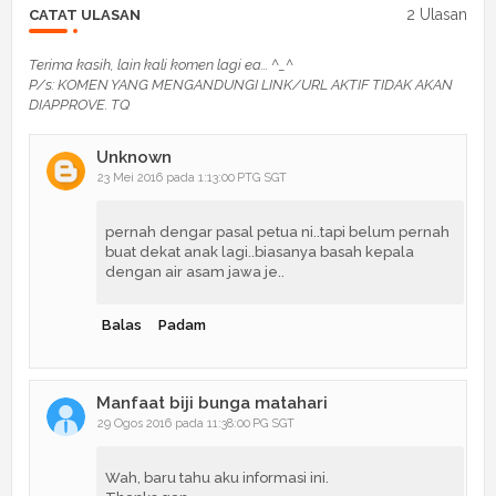
2 Ulasan
CATAT ULASAN
Terima kasih, lain kali komen lagi ea... ^_^
P/s: KOMEN YANG MENGANDUNGI LINK/URL AKTIF TIDAK AKAN
DIAPPROVE. TQ
Unknown
23 Mei 2016 pada 1:13:00 PTG SGT
pernah dengar pasal petua ni..tapi belum pernah
buat dekat anak lagi..biasanya basah kepala
dengan air asam jawa je..
Balas
Padam
Manfaat biji bunga matahari
29 Ogos 2016 pada 11:38:00 PG SGT
Wah, baru tahu aku informasi ini.