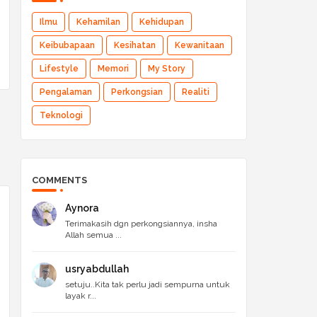
Ilmu
Kehamilan
Kehidupan
Keibubapaan
Kesihatan
Kewanitaan
Lifestyle
Memori
My Story
Pengalaman
Perkongsian
Realiti
Teknologi
COMMENTS
Aynora
Terimakasih dgn perkongsiannya, insha
Allah semua ...
usryabdullah
setuju..Kita tak perlu jadi sempurna untuk
layak r...