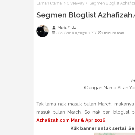
Laman utama
Giveaway
Segmen Bloglist Azhafiz
Segmen Bloglist Azhafizah
person
Maria Firdz
2/24/2016 07:05:00 PTG
1 minute read
(Dengan Nama Allah Y
Tak lama nak masuk bulan March, makanya se
masuk bulan March. So nak cari bloglist b
Azhafizah.com Mar & Apr 2016
.
Klik banner untuk sertai S