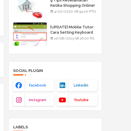
9 Tips Keselamatan
Ketika Shopping Online!
4/20/2020 08:54:00 PTG
[UPDATE] Mobile Tutor:
Cara Setting Keyboard
Arab/Jawi
10/08/2013 08:16:00 PG
SOCIAL PLUGIN
Facebook
Linkedin
Instagram
Youtube
LABELS