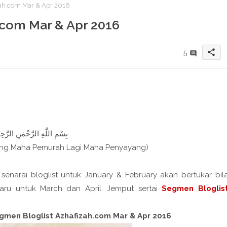
ah.com Mar & Apr 2016
.com Mar & Apr 2016
share
5
بِسْمِ اللَّهِ الرَّحْمَنِ الرَّحِيم
ang Maha Pemurah Lagi Maha Penyayang)
narai bloglist untuk January & February akan bertukar bil
aru untuk March dan April. Jemput sertai
Segmen Bloglis
egmen Bloglist Azhafizah.com Mar & Apr 2016