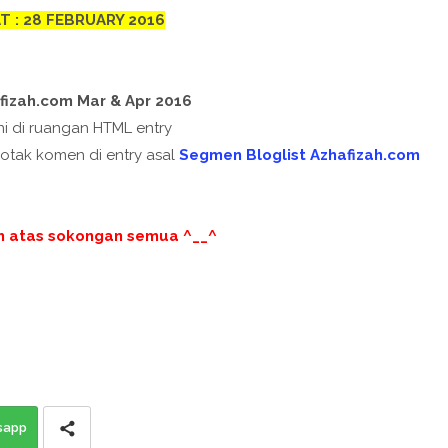
T : 28 FEBRUARY 2016
fizah.com Mar & Apr 2016
i di ruangan HTML entry
otak komen di entry asal
Segmen Bloglist Azhafizah.com
h atas sokongan semua ^__^
sapp