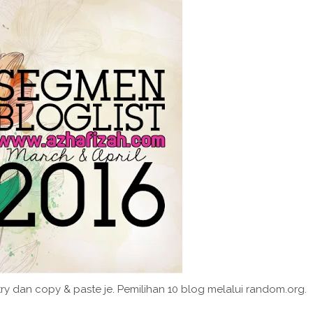
y dan copy & paste je. Pemilihan 10 blog melalui random.org.