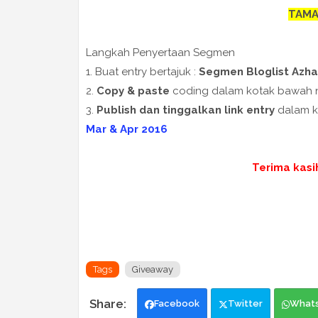
TAMA
Langkah Penyertaan Segmen
1. Buat entry bertajuk :
Segmen Bloglist Azha
2.
Copy & paste
coding dalam kotak bawah n
3.
Publish dan tinggalkan link entry
dalam k
Mar & Apr 2016
Terima kasi
Tags
Giveaway
Facebook
Twitter
What