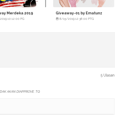
way Merdeka 2019
Giveaway-01 by Ematunz
2019 10:12:00 PG
8/15/2019 12:38:00 PTG
5 Ulasan
DAK AKAN DIAPPROVE. TQ