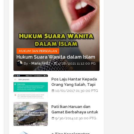
HUKUM DAN PERSOALAN
Hukum Suara Wanita dalam Islam
Maria Firdz
4/28/2021 11:12:00 PG
Pos Laju Hantar Kepada
Orang Yang Salah, Tapi
Orang Tu Pula Terima
10/01/2017 01:30:00 PTG
Bukan Barang Dia
Pati Ikan Haruan dan
Gamat Berbahaya untuk
Luka Pembedahan???
9/30/2014 12:30:00 PTG