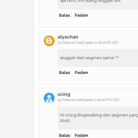
apr.html..mv dtang singgah sini
Balas
Padam
alyachan
25 Februari 2016 pada 11:16:00 PG SGT
singgah dari segmen sama ^^
Balas
Padam
ucing
29 Februari 2016 pada 2:29:00 PTG SGT
Hi Ucing Blogwalking dari segmen yang
2016.
Balas
Padam