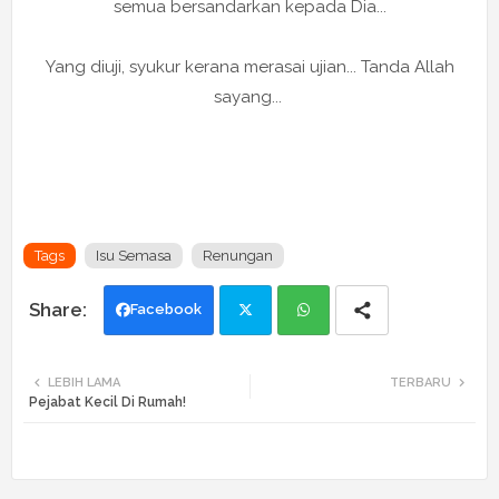
semua bersandarkan kepada Dia...
Yang diuji, syukur kerana merasai ujian... Tanda Allah
sayang...
Tags
Isu Semasa
Renungan
Facebook
Twi
Wh
LEBIH LAMA
TERBARU
Pejabat Kecil Di Rumah!
tte
ats
r
app