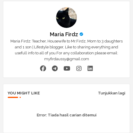
Maria Firdz
Maria Firdz: Teacher, Housewife to Mr.Firdz, Mom to 3 daughters
and 1 son | Lifestyle blogger, Like to sharing everything and
usefull info to all of you.For any collaboration please email:
myfirdaussy@gmail.com
YOU MIGHT LIKE
Tunjukkan lagi
Error:
Tiada hasil carian ditemui