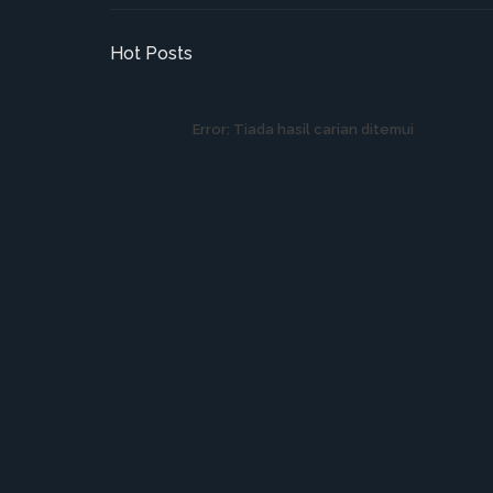
Hot Posts
Error:
Tiada hasil carian ditemui