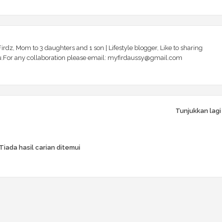
irdz, Mom to 3 daughters and 1 son | Lifestyle blogger, Like to sharing
 you.For any collaboration please email: myfirdaussy@gmail.com
Tunjukkan lagi
Tiada hasil carian ditemui