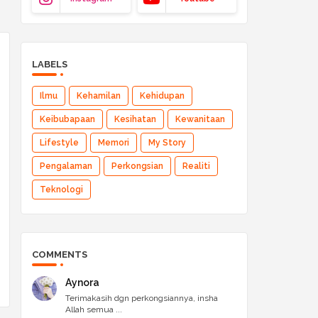
LABELS
Ilmu
Kehamilan
Kehidupan
Keibubapaan
Kesihatan
Kewanitaan
Lifestyle
Memori
My Story
Pengalaman
Perkongsian
Realiti
Teknologi
COMMENTS
Aynora
Terimakasih dgn perkongsiannya, insha
Allah semua ...