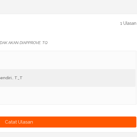
1 Ulasan
DAK AKAN DIAPPROVE. TQ
sendiri.. T_T
Catat Ulasan