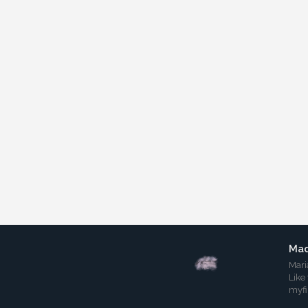
Mad
Mari
Like
myf