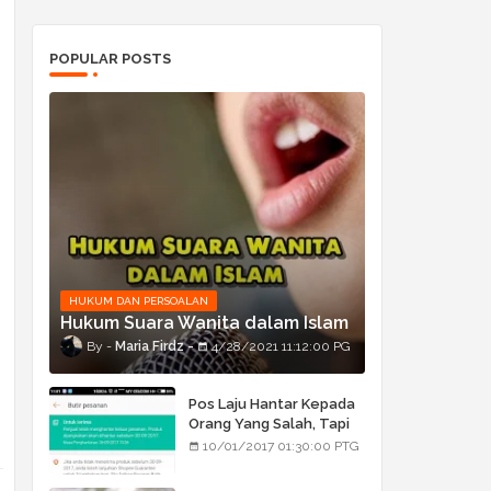
POPULAR POSTS
HUKUM DAN PERSOALAN
Hukum Suara Wanita dalam Islam
Maria Firdz
4/28/2021 11:12:00 PG
Pos Laju Hantar Kepada
Orang Yang Salah, Tapi
Orang Tu Pula Terima
10/01/2017 01:30:00 PTG
Bukan Barang Dia