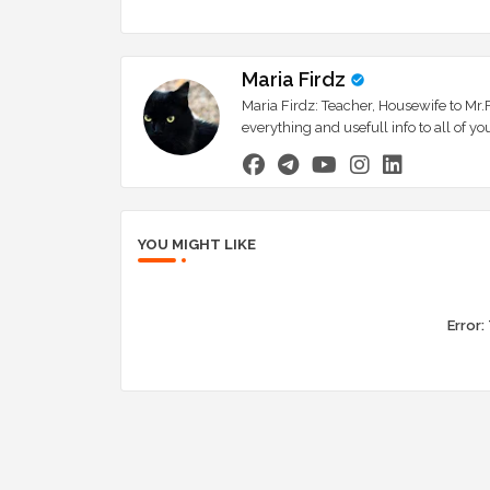
Maria Firdz
Maria Firdz: Teacher, Housewife to Mr.F
everything and usefull info to all of
YOU MIGHT LIKE
Error: