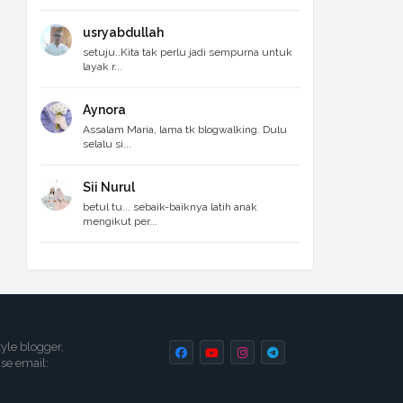
usryabdullah
setuju..Kita tak perlu jadi sempurna untuk
layak r...
Aynora
Assalam Maria, lama tk blogwalking. Dulu
selalu si...
Sii Nurul
betul tu... sebaik-baiknya latih anak
mengikut per...
tyle blogger,
ase email: