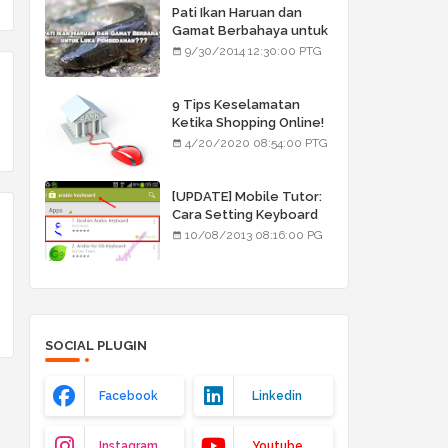
Pati Ikan Haruan dan
Gamat Berbahaya untuk
Luka Pembedahan???
9/30/2014 12:30:00 PTG
9 Tips Keselamatan
Ketika Shopping Online!
4/20/2020 08:54:00 PTG
[UPDATE] Mobile Tutor:
Cara Setting Keyboard
Arab/Jawi
10/08/2013 08:16:00 PG
SOCIAL PLUGIN
Facebook
Linkedin
Instagram
Youtube