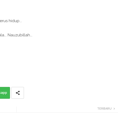
erus hidup...
... Nauzubillah...
sapp
TERBARU