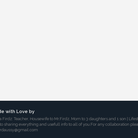
e with Love by
a Firdz: Teacher, Housewife to Mr.Firdz, Mom to 3 daughters and 1 son | Lifes
 to sharing everything and usefull info to all of you.For any collaboration ple
irdaussy@gmail.com