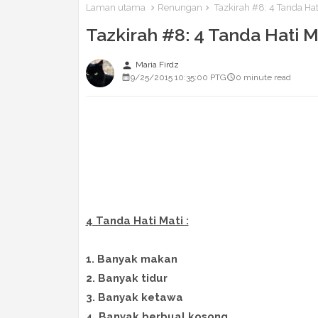
Laman utama
Renungan
Tazkirah #8: 4 Tanda Hati
Tazkirah #8: 4 Tanda Hati M
person
Maria Firdz
9/25/2015 10:35:00 PTG
0 minute read
4
Tanda Hati Mati :
1. Banyak makan
2. Banyak tidur
3. Banyak ketawa
4. Banyak berbual kosong