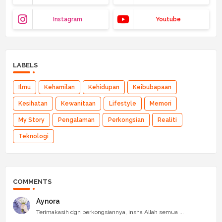
Instagram
Youtube
LABELS
Ilmu
Kehamilan
Kehidupan
Keibubapaan
Kesihatan
Kewanitaan
Lifestyle
Memori
My Story
Pengalaman
Perkongsian
Realiti
Teknologi
COMMENTS
Aynora
Terimakasih dgn perkongsiannya, insha Allah semua ...