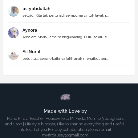
usryabdullah
setuju..Kita tak perlu jadi sempurna untuk layak r...
Aynora
Assalam Maria, lama tk blogwalking. Dulu selalu si...
Sii Nurul
betul tu... sebaik-baiknya latih anak mengikut per...
Made with Love by
Maria Firdz: Teacher, Housewife to Mr.Firdz, Mom to 3 daughters
and 1 son | Lifestyle blogger, Like to sharing everything and usefull
info to all of you.For any collaboration please email:
myfirdaussy@gmail.com