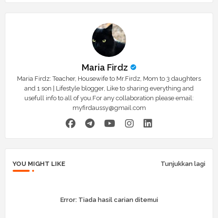
Maria Firdz
Maria Firdz: Teacher, Housewife to Mr.Firdz, Mom to 3 daughters
and 1 son | Lifestyle blogger, Like to sharing everything and
usefull info to all of you.For any collaboration please email:
myfirdaussy@gmail.com
YOU MIGHT LIKE
Tunjukkan lagi
Error:
Tiada hasil carian ditemui