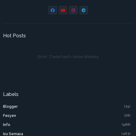
Hot Posts
Error:
Tiada hasil carian ditemui
Labels
Blogger
(39)
Fesyen
(28)
Info
(988)
Isu Semasa
(463)