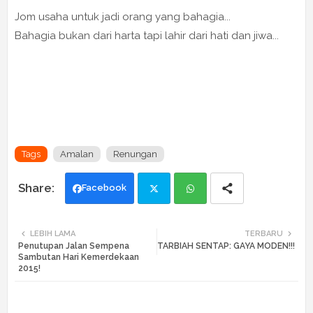
Jom usaha untuk jadi orang yang bahagia...
Bahagia bukan dari harta tapi lahir dari hati dan jiwa...
Tags
Amalan
Renungan
Facebook
Twi
Wh
LEBIH LAMA
TERBARU
Penutupan Jalan Sempena
TARBIAH SENTAP: GAYA MODEN!!!
tte
ats
Sambutan Hari Kemerdekaan
2015!
r
app