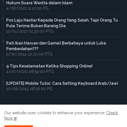
Hukum Suara Wanita dalam Islam
4/28/2021 11:12:00 PG
Pos Laju Hantar Kepada Orang Yang Salah, Tapi Orang Tu
Pula Terima Bukan Barang Dia
10/01/2017 01:30:00 PTG
Pati Ikan Haruan dan Gamat Berbahaya untuk Luka
Pembedahan???
9/30/2014 12:30:00 PTG
9 Tips Keselamatan Ketika Shopping Online!
4/20/2020 08:54:00 PTG
[UPDATE] Mobile Tutor: Cara Setting Keyboard Arab/Jawi
10/08/2013 08:16:00 PG
Our website uses cookies to enhance your experience.
Check
Now
Home
About
Contact us
Privacy Policy